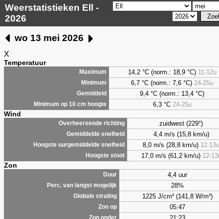
Weerstatistieken Ell -
2026
wo 13 mei 2026
X
Temperatuur
14,2 °C (norm.: 18,9 °C)
11-12u
Maximum
6,7
°C (norm.: 7,6 °C)
24-25u
Minimum
9,4
°C (norm.: 13,4 °C)
Gemiddeld
6,3
°C
24-25u
Minimum op 10 cm hoogte
Wind
zuidwest (229°)
Overheersende richting
4,4 m/s (15,8 km/u)
Gemiddelde snelheid
8,0 m/s (28,8 km/u)
12-13
Hoogste uurgemiddelde snelheid
17,0 m/s (61,2 km/u)
12-13
Hoogste stoot
Zon
4,4 uur
Duur
28%
Perc. van langst mogelijk
1225 J/cm² (141,8 W/m²)
Globale straling
05:47
Zon op
21:23
Zon onder