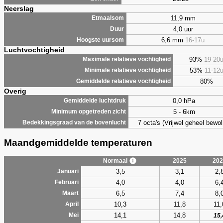
Neerslag
11,9 mm
Etmaalsom
4,0 uur
Duur
6,6 mm
16-17u
Hoogste uursom
Luchtvochtigheid
93%
19-20
Maximale relatieve vochtigheid
53%
11-12
Minimale relatieve vochtigheid
80%
Gemiddelde relatieve vochtigheid
Overig
0,0 hPa
Gemiddelde luchtdruk
5 - 6km
Minimum opgetreden zicht
7 octa's (Vrijwel geheel bewol
Bedekkingsgraad van de bovenlucht
Maandgemiddelde temperaturen
Normaal
2025
202
3,5
3,1
2,
Januari
4,0
4,0
6,
Februari
6,5
7,4
8,
Maart
10,3
11,8
11,
April
14,1
14,8
Mei
15,