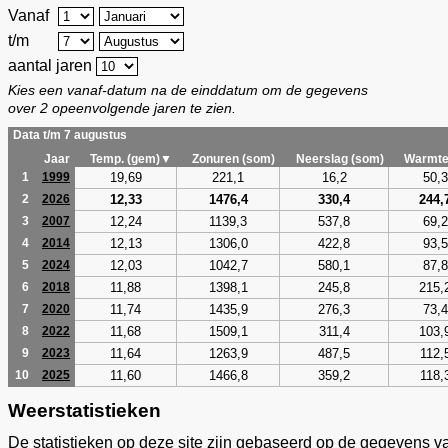
Vanaf
t/m
aantal jaren
Kies een vanaf-datum na de einddatum om de gegevens
over 2 opeenvolgende jaren te zien.
Data t/m 7 augustus
Jaar
Temp. (gem)▼
Zonuren (som)
Neerslag (som)
Warmte
19,69
221,1
16,2
50,3
1
1999
12,33
1476,4
330,4
244,
2
2026
12,24
1139,3
537,8
69,2
3
2007
12,13
1306,0
422,8
93,5
4
2014
12,03
1042,7
580,1
87,8
5
2024
11,88
1398,1
245,8
215,
6
2018
11,74
1435,9
276,3
73,4
7
2020
11,68
1509,1
311,4
103,
8
2022
11,64
1263,9
487,5
112,
9
2023
11,60
1466,8
359,2
118,
10
2025
Weerstatistieken
De statistieken op deze site zijn gebaseerd op de gegevens v