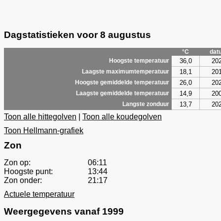
Dagstatistieken voor 8 augustus
°C
dat
36,0
20
Hoogste temperatuur
18,1
20
Laagste maximumtemperatuur
26,0
20
Hoogste gemiddelde temperatuur
14,9
20
Laagste gemiddelde temperatuur
13,7
20
Langste zonduur
Toon alle hittegolven
|
Toon alle koudegolven
Toon Hellmann-grafiek
Zon
Zon op:
06:11
Hoogste punt:
13:44
Zon onder:
21:17
Actuele temperatuur
Weergegevens vanaf 1999