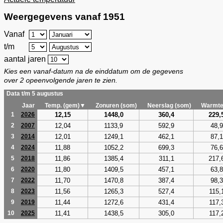
Weergegevens vanaf 1951
Vanaf
t/m
aantal jaren
Kies een vanaf-datum na de einddatum om de gegevens
over 2 opeenvolgende jaren te zien.
Data t/m 5 augustus
Jaar
Temp. (gem)▼
Zonuren (som)
Neerslag (som)
Warmte
12,15
1448,0
360,4
229,
1
2026
12,04
1133,9
592,9
48,9
2
2007
12,01
1249,1
462,1
87,1
3
2014
11,88
1052,2
699,3
76,6
4
2024
11,86
1385,4
311,1
217,
5
2018
11,80
1409,5
457,1
63,8
6
2020
11,70
1470,8
387,4
98,3
7
2022
11,56
1265,3
527,4
115,
8
2023
11,44
1272,6
431,4
117,
9
2019
11,41
1438,5
305,0
117,
10
2025