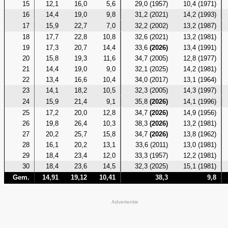
15
12,1
16,0
5,6
29,0 (1957)
10,4 (1971)
16
14,4
19,0
9,8
31,2 (2021)
14,2 (1993)
17
15,9
22,7
7,0
32,2 (2002)
13,2 (1987)
18
17,7
22,8
10,8
32,6 (2021)
13,2 (1981)
19
17,3
20,7
14,4
33,6
(2026)
13,4 (1991)
20
15,8
19,3
11,6
34,7 (2005)
12,8 (1977)
21
14,4
19,0
9,0
32,1 (2025)
14,2 (1981)
22
13,4
16,6
10,4
34,0 (2017)
13,1 (1964)
23
14,1
18,2
10,5
32,3 (2005)
14,3 (1997)
24
15,9
21,4
9,1
35,8
(2026)
14,1 (1996)
25
17,2
20,0
12,8
34,7
(2026)
14,9 (1956)
26
19,8
26,4
10,3
38,3
(2026)
13,2 (1981)
27
20,2
25,7
15,8
34,7
(2026)
13,8 (1962)
28
16,1
20,2
13,1
33,6 (2011)
13,0 (1981)
29
18,4
23,4
12,0
33,3 (1957)
12,2 (1981)
30
18,4
23,6
14,5
32,3 (2025)
15,1 (1981)
Gem.
14,91
19,12
10,41
38,3
9,8
Advertentie