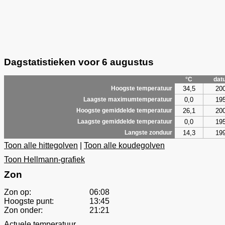
Dagstatistieken voor 6 augustus
°C
dat
34,5
20
Hoogste temperatuur
0,0
19
Laagste maximumtemperatuur
26,1
20
Hoogste gemiddelde temperatuur
0,0
19
Laagste gemiddelde temperatuur
14,3
19
Langste zonduur
Toon alle hittegolven
|
Toon alle koudegolven
Toon Hellmann-grafiek
Zon
Zon op:
06:08
Hoogste punt:
13:45
Zon onder:
21:21
Actuele temperatuur