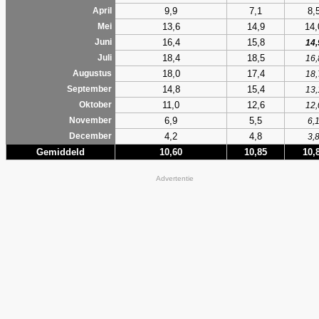
9,9
7,1
8,
April
13,6
14,9
14,
Mei
16,4
15,8
Juni
14,
18,4
18,5
Juli
16,
18,0
17,4
Augustus
18,
14,8
15,4
September
13,
11,0
12,6
Oktober
12,
6,9
5,5
November
6,
4,2
4,8
December
3,
Gemiddeld
10,60
10,85
10,
Advertentie