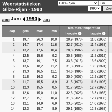
Weerstatistieken
Gilze-Rijen - 1990
Juni
1990
« Mei
Juli »
hist. max. temperatuur
dag
gem
max
min
hoogste
laagste
1
19,7
26,3
10,8
28,9 (1978)
11,8 (1953)
2
14,7
17,4
11,6
32,7 (2019)
11,4 (1953)
3
13,2
17,6
10,4
28,8 (1982)
9,8 (1975)
4
12,5
15,6
9,2
30,5 (1985)
11,2 (2012)
5
13,7
19,1
7,5
33,3 (2015)
13,6 (2000)
6
13,6
18,2
11,2
31,3 (1996)
13,5 (1991)
7
13,3
16,5
11,1
34,6 (1996)
11,0 (1986)
8
11,8
16,3
9,2
30,9 (2007)
12,2 (1974)
9
11,7
15,5
8,9
31,5 (1976)
11,5 (1995)
10
12,3
15,5
8,5
31,7 (2023)
12,7 (1995)
11
12,6
15,0
11,0
32,3 (2023)
13,3 (1956)
12
12,7
15,1
10,4
31,8 (2023)
12,7 (2008)
13
12,1
14,9
6,9
33,5 (2025)
14,0 (1978)
14
12,3
15,7
8,9
29,1 (1980)
12,3 (1985)