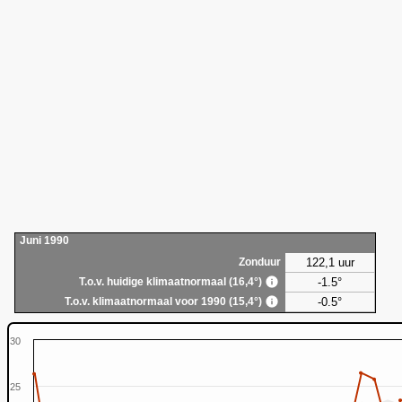
Juni 1990
122,1 uur
Zonduur
-1.5°
T.o.v. huidige klimaatnormaal (16,4°)
-0.5°
T.o.v. klimaatnormaal voor 1990 (15,4°)
30
25