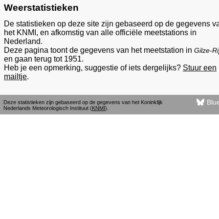
Weerstatistieken
De statistieken op deze site zijn gebaseerd op de gegevens v
het KNMI, en afkomstig van alle officiële meetstations in
Nederland.
Deze pagina toont de gegevens van het meetstation in
Gilze-Ri
en gaan terug tot 1951.
Heb je een opmerking, suggestie of iets dergelijks?
Stuur een
mailtje
.
Blu
Deze statistieken zijn gebaseerd op de gegevens van het Koninklijk
Nederlands Meteorologisch Instituut (
KNMI
).