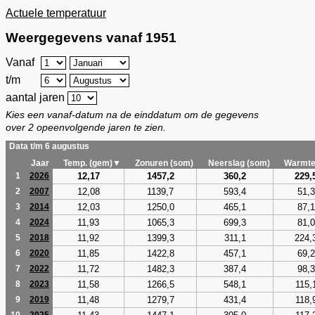
Actuele temperatuur
Weergegevens vanaf 1951
Vanaf
t/m
aantal jaren
Kies een vanaf-datum na de einddatum om de gegevens
over 2 opeenvolgende jaren te zien.
Data t/m 6 augustus
Jaar
Temp. (gem)▼
Zonuren (som)
Neerslag (som)
Warmte
12,17
1457,2
360,2
229,
1
2026
12,08
1139,7
593,4
51,3
2
2007
12,03
1250,0
465,1
87,1
3
2014
11,93
1065,3
699,3
81,0
4
2024
11,92
1399,3
311,1
224,
5
2018
11,85
1422,8
457,1
69,2
6
2020
11,72
1482,3
387,4
98,3
7
2022
11,58
1266,5
548,1
115,
8
2023
11,48
1279,7
431,4
118,
9
2019