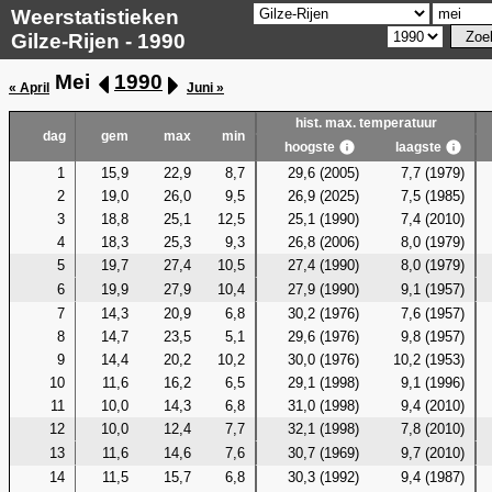
Weerstatistieken
Gilze-Rijen - 1990
Mei
1990
« April
Juni »
hist. max. temperatuur
dag
gem
max
min
hoogste
laagste
1
15,9
22,9
8,7
29,6 (2005)
7,7 (1979)
2
19,0
26,0
9,5
26,9 (2025)
7,5 (1985)
3
18,8
25,1
12,5
25,1 (1990)
7,4 (2010)
4
18,3
25,3
9,3
26,8 (2006)
8,0 (1979)
5
19,7
27,4
10,5
27,4 (1990)
8,0 (1979)
6
19,9
27,9
10,4
27,9 (1990)
9,1 (1957)
7
14,3
20,9
6,8
30,2 (1976)
7,6 (1957)
8
14,7
23,5
5,1
29,6 (1976)
9,8 (1957)
9
14,4
20,2
10,2
30,0 (1976)
10,2 (1953)
10
11,6
16,2
6,5
29,1 (1998)
9,1 (1996)
11
10,0
14,3
6,8
31,0 (1998)
9,4 (2010)
12
10,0
12,4
7,7
32,1 (1998)
7,8 (2010)
13
11,6
14,6
7,6
30,7 (1969)
9,7 (2010)
14
11,5
15,7
6,8
30,3 (1992)
9,4 (1987)