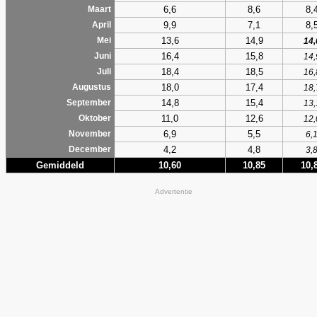
6,6
8,6
8,
Maart
9,9
7,1
8,
April
13,6
14,9
Mei
14,
16,4
15,8
Juni
14,
18,4
18,5
Juli
16,
18,0
17,4
Augustus
18,
14,8
15,4
September
13,
11,0
12,6
Oktober
12,
6,9
5,5
November
6,
4,2
4,8
December
3,
Gemiddeld
10,60
10,85
10,
Advertentie