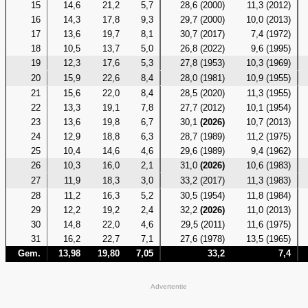
15
14,6
21,2
5,7
28,6 (2000)
11,3 (2012)
16
14,3
17,8
9,3
29,7 (2000)
10,0 (2013)
17
13,6
19,7
8,1
30,7 (2017)
7,4 (1972)
18
10,5
13,7
5,0
26,8 (2022)
9,6 (1995)
19
12,3
17,6
5,3
27,8 (1953)
10,3 (1969)
20
15,9
22,6
8,4
28,0 (1981)
10,9 (1955)
21
15,6
22,0
8,4
28,5 (2020)
11,3 (1955)
22
13,3
19,1
7,8
27,7 (2012)
10,1 (1954)
23
13,6
19,8
6,7
30,1
(2026)
10,7 (2013)
24
12,9
18,8
6,3
28,7 (1989)
11,2 (1975)
25
10,4
14,6
4,6
29,6 (1989)
9,4 (1962)
26
10,3
16,0
2,1
31,0
(2026)
10,6 (1983)
27
11,9
18,3
3,0
33,2 (2017)
11,3 (1983)
28
11,2
16,3
5,2
30,5 (1954)
11,8 (1984)
29
12,2
19,2
2,4
32,2
(2026)
11,0 (2013)
30
14,8
22,0
4,6
29,5 (2011)
11,6 (1975)
31
16,2
22,7
7,1
27,6 (1978)
13,5 (1965)
Gem.
13,98
19,80
7,05
33,2
7,4
Advertentie