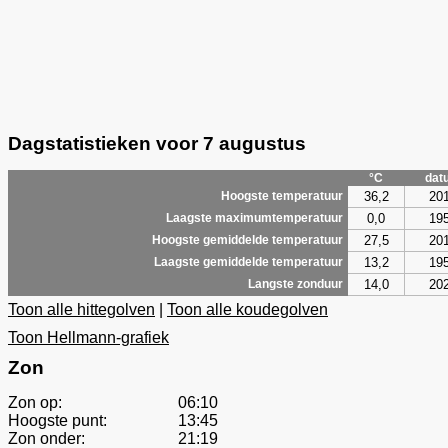
Dagstatistieken voor 7 augustus
°C
dat
36,2
20
Hoogste temperatuur
0,0
19
Laagste maximumtemperatuur
27,5
20
Hoogste gemiddelde temperatuur
13,2
19
Laagste gemiddelde temperatuur
14,0
20
Langste zonduur
Toon alle hittegolven
|
Toon alle koudegolven
Toon Hellmann-grafiek
Zon
Zon op:
06:10
Hoogste punt:
13:45
Zon onder:
21:19