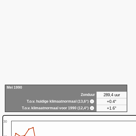
Mei 1990
289,4 uur
Zonduur
+0.4°
T.o.v. huidige klimaatnormaal (13,6°)
+1.6°
T.o.v. klimaatnormaal voor 1990 (12,4°)
30