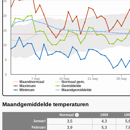
25
20
15
0
10
5
0
7 may
14 may
21 may
28 may
Maandnormaal
Normaal gem.
Maximum
Gemiddelde
Minimum
Maandgemiddelde
Maandgemiddelde temperaturen
Normaal
1989
199
3,5
4,3
5,
Januari
3,9
5,3
7,
Februari