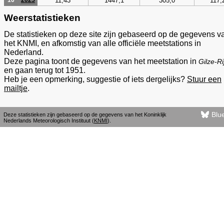
11,43
1447,1
305,0
117,
10
2025
Weerstatistieken
De statistieken op deze site zijn gebaseerd op de gegevens v
het KNMI, en afkomstig van alle officiële meetstations in
Nederland.
Deze pagina toont de gegevens van het meetstation in
Gilze-Ri
en gaan terug tot 1951.
Heb je een opmerking, suggestie of iets dergelijks?
Stuur een
mailtje
.
Blu
Deze statistieken zijn gebaseerd op de gegevens van het Koninklijk
Nederlands Meteorologisch Instituut (
KNMI
).