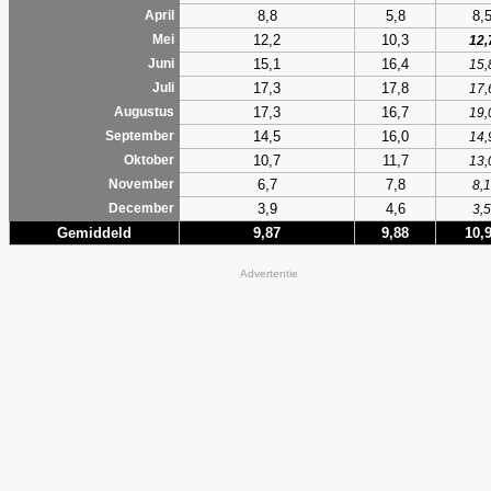
8,8
5,8
8,
April
12,2
10,3
Mei
12,
15,1
16,4
Juni
15,
17,3
17,8
Juli
17,
17,3
16,7
Augustus
19,
14,5
16,0
September
14,
10,7
11,7
Oktober
13,
6,7
7,8
November
8,1
3,9
4,6
December
3,5
Gemiddeld
9,87
9,88
10,
Advertentie