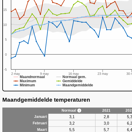
15
10
0
5
0
-5
2 may
9 may
16 may
23 may
30 
Maandnormaal
Normaal gem.
Maximum
Gemiddelde
Minimum
Maandgemiddelde
Maandgemiddelde temperaturen
Normaal
2021
202
3,1
2,8
5,
Januari
3,2
3,0
6,
Februari
5,5
5,7
6,
Maart