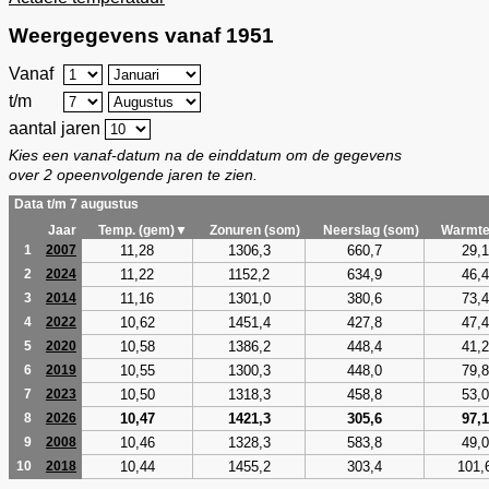
Weergegevens vanaf 1951
Vanaf
t/m
aantal jaren
Kies een vanaf-datum na de einddatum om de gegevens
over 2 opeenvolgende jaren te zien.
Data t/m 7 augustus
Jaar
Temp. (gem)▼
Zonuren (som)
Neerslag (som)
Warmte
11,28
1306,3
660,7
29,1
1
2007
11,22
1152,2
634,9
46,4
2
2024
11,16
1301,0
380,6
73,4
3
2014
10,62
1451,4
427,8
47,4
4
2022
10,58
1386,2
448,4
41,2
5
2020
10,55
1300,3
448,0
79,8
6
2019
10,50
1318,3
458,8
53,0
7
2023
10,47
1421,3
305,6
97,1
8
2026
10,46
1328,3
583,8
49,0
9
2008
10,44
1455,2
303,4
101,
10
2018