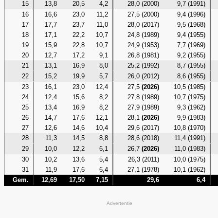
15
13,8
20,5
4,2
28,0 (2000)
9,7 (1991)
16
16,6
23,0
11,2
27,5 (2000)
9,4 (1996)
17
17,7
23,7
11,0
28,0 (2017)
9,5 (1968)
18
17,1
22,2
10,7
24,8 (1989)
9,4 (1955)
19
15,9
22,8
10,7
24,9 (1953)
7,7 (1969)
20
12,7
17,2
9,1
26,8 (1981)
9,2 (1955)
21
13,1
16,9
8,0
25,2 (1992)
8,7 (1955)
22
15,2
19,9
5,7
26,0 (2012)
8,6 (1955)
23
16,1
23,0
12,4
27,5
(2026)
10,5 (1985)
24
12,4
15,6
8,2
27,8 (1989)
10,7 (1975)
25
13,4
16,9
8,2
27,9 (1989)
9,3 (1962)
26
14,7
17,6
12,1
28,1
(2026)
9,9 (1983)
27
12,6
14,6
10,4
29,6 (2017)
10,8 (1970)
28
11,3
14,5
8,8
28,6 (2018)
11,4 (1991)
29
10,0
12,2
6,1
26,7
(2026)
11,0 (1983)
30
10,2
13,6
5,4
26,3 (2011)
10,0 (1975)
31
11,9
17,6
6,4
27,1 (1978)
10,1 (1962)
Gem.
12,69
17,50
7,15
29,6
6,4
Advertentie