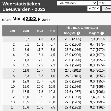
Weerstatistieken
Leeuwarden - 2022
Mei
2022
« April
Juni »
hist. max. temperatuur
dag
gem
max
min
hoogste
laagste
1
6,7
14,3
-1,3
25,2 (2025)
7,0 (1979)
2
8,1
15,1
-0,7
26,0 (1966)
6,4 (1979)
3
8,6
11,7
3,9
25,7 (1986)
7,7 (1979)
4
9,0
13,1
4,5
26,0 (2006)
8,0 (1979)
5
11,3
17,6
3,6
26,0 (1990)
7,9 (1957)
6
13,5
19,2
9,3
27,1 (1990)
8,3 (1979)
7
11,8
16,7
4,3
27,6 (2011)
8,5 (2010)
8
8,3
13,3
1,6
28,0 (2011)
8,1 (1957)
9
12,9
20,7
-0,6
27,0 (1976)
9,0 (1953)
10
15,0
20,0
10,9
26,9 (1976)
7,6 (1996)
11
13,5
17,3
10,3
27,6 (1967)
9,3 (1996)
12
13,0
16,9
9,0
28,0 (1998)
7,4 (2010)
13
13,5
16,2
10,8
27,5 (1969)
9,5 (1996)
14
13,6
18,6
7,5
27,4 (1992)
9,2 (1962)