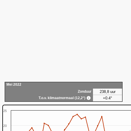
Mei 2022
238,8 uur
Zonduur
+0.4°
T.o.v. klimaatnormaal (12,2°)
25
20