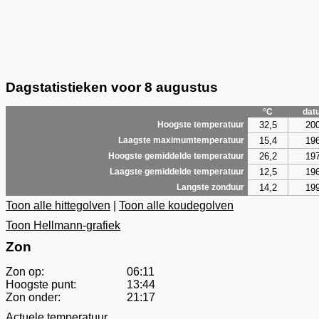
Dagstatistieken voor 8 augustus
°C
dat
32,5
20
Hoogste temperatuur
15,4
19
Laagste maximumtemperatuur
26,2
19
Hoogste gemiddelde temperatuur
12,5
19
Laagste gemiddelde temperatuur
14,2
19
Langste zonduur
Toon alle hittegolven
|
Toon alle koudegolven
Toon Hellmann-grafiek
Zon
Zon op:
06:11
Hoogste punt:
13:44
Zon onder:
21:17
Actuele temperatuur