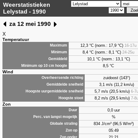
Weerstatistieken
Lelystad - 1990
za 12 mei 1990
X
Temperatuur
12,3 °C (norm.: 17,9 °C)
16-17u
Maximum
8,4
°C (norm.: 8,1 °C)
24-25u
Minimum
10,1 °C (norm.: 13,1 °C)
Gemiddeld
8,5
°C
Minimum op 10 cm hoogte
Wind
zuidoost (143°)
Overheersende richting
3,1 m/s (11,2 km/u)
Gemiddelde snelheid
5,7 m/s (20,5 km/u)
6-7
Hoogste uurgemiddelde snelheid
8,2 m/s (29,5 km/u)
7-8
Hoogste stoot
Zon
0,0 uur
Duur
%
Perc. van langst mogelijk
834 J/cm² (96,5 W/m²)
Globale straling
05:49
Zon op
21:21
Zon onder