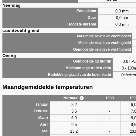
Neerslag
0,0 mm
Etmaalsom
0,0 uur
Duur
0,0 mm
Hoogste uursom
Luchtvochtigheid
Maximale relatieve vochtigheid
Minimale relatieve vochtigheid
Gemiddelde relatieve vochtigheid
Overig
0,0 hP
Gemiddelde luchtdruk
0 - 100
Minimum opgetreden zicht
Bedekkingsgraad van de bovenlucht
Onbeken
Maandgemiddelde temperaturen
Normaal
1989
199
3,2
-
6,
Januari
3,5
-
7,
Februari
6,0
-
8,
Maart
9,5
-
8,
April
13,2
-
Mei
13,