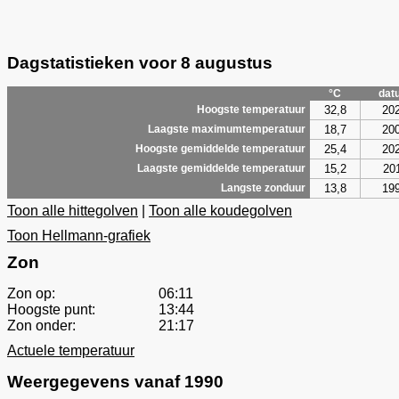
Dagstatistieken voor 8 augustus
°C
dat
32,8
20
Hoogste temperatuur
18,7
20
Laagste maximumtemperatuur
25,4
20
Hoogste gemiddelde temperatuur
15,2
20
Laagste gemiddelde temperatuur
13,8
19
Langste zonduur
Toon alle hittegolven
|
Toon alle koudegolven
Toon Hellmann-grafiek
Zon
Zon op:
06:11
Hoogste punt:
13:44
Zon onder:
21:17
Actuele temperatuur
Weergegevens vanaf 1990