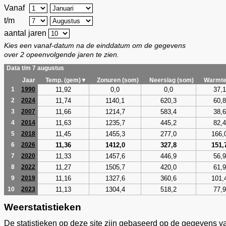
Vanaf
t/m
aantal jaren
Kies een vanaf-datum na de einddatum om de gegevens
over 2 opeenvolgende jaren te zien.
Data t/m 7 augustus
Jaar
Temp. (gem)▼
Zonuren (som)
Neerslag (som)
Warmte
11,92
0,0
0,0
37,1
1
1990
11,74
1140,1
620,3
60,8
2
2024
11,66
1214,7
583,4
38,6
3
2007
11,63
1235,7
445,2
82,4
4
2014
11,45
1455,3
277,0
166,
5
2018
11,36
1412,0
327,8
151,
6
2026
11,33
1457,6
446,9
56,9
7
2020
11,27
1505,7
420,0
61,9
8
2022
11,16
1327,6
360,6
101,
9
2019
11,13
1304,4
518,2
77,9
10
2023
Weerstatistieken
De statistieken op deze site zijn gebaseerd op de gegevens v