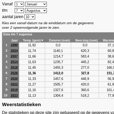
Vanaf
t/m
aantal jaren
Kies een vanaf-datum na de einddatum om de gegevens
over 2 opeenvolgende jaren te zien.
Data t/m 7 augustus
Jaar
Temp. (gem)▼
Zonuren (som)
Neerslag (som)
Warmte
11,92
0,0
0,0
37,1
1
1990
11,74
1140,1
620,3
60,8
2
2024
11,66
1214,7
583,4
38,6
3
2007
11,63
1235,7
445,2
82,4
4
2014
11,45
1455,3
277,0
166,
5
2018
11,36
1412,0
327,8
151,
6
2026
11,33
1457,6
446,9
56,9
7
2020
11,27
1505,7
420,0
61,9
8
2022
11,16
1327,6
360,6
101,
9
2019
11,13
1304,4
518,2
77,9
10
2023
Weerstatistieken
De statistieken op deze site zijn gebaseerd op de gegevens v