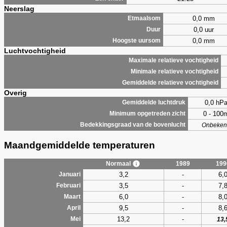
Neerslag
0,0 mm
Etmaalsom
0,0 uur
Duur
0,0 mm
Hoogste uursom
Luchtvochtigheid
Maximale relatieve vochtigheid
Minimale relatieve vochtigheid
Gemiddelde relatieve vochtigheid
Overig
0,0 hP
Gemiddelde luchtdruk
0 - 100
Minimum opgetreden zicht
Bedekkingsgraad van de bovenlucht
Onbeken
Maandgemiddelde temperaturen
Normaal
1989
199
3,2
-
6,
Januari
3,5
-
7,
Februari
6,0
-
8,
Maart
9,5
-
8,
April
13,2
-
Mei
13,