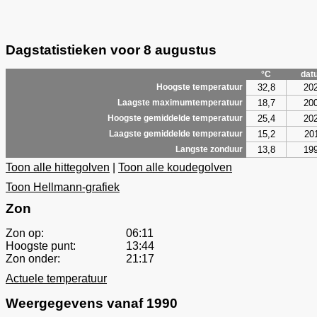
Dagstatistieken voor 8 augustus
°C
dat
32,8
20
Hoogste temperatuur
18,7
20
Laagste maximumtemperatuur
25,4
20
Hoogste gemiddelde temperatuur
15,2
20
Laagste gemiddelde temperatuur
13,8
19
Langste zonduur
Toon alle hittegolven
|
Toon alle koudegolven
Toon Hellmann-grafiek
Zon
Zon op:
06:11
Hoogste punt:
13:44
Zon onder:
21:17
Actuele temperatuur
Weergegevens vanaf 1990