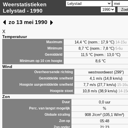
Weerstatistieken
Lelystad - 1990
zo 13 mei 1990
X
Temperatuur
14,4 °C (norm.: 17,9 °C)
14-15u
Maximum
8,7
°C (norm.: 7,8 °C)
5-6u
Minimum
11,5 °C (norm.: 13,0 °C)
Gemiddeld
8,6
°C
Minimum op 10 cm hoogte
Wind
westnoordwest (299°)
Overheersende richting
4,1 m/s (14,8 km/u)
Gemiddelde snelheid
7,7 m/s (27,7 km/u)
15-16
Hoogste uurgemiddelde snelheid
10,8 m/s (38,9 km/u)
14-15
Hoogste stoot
Zon
0,0 uur
Duur
%
Perc. van langst mogelijk
908 J/cm² (105,1 W/m²)
Globale straling
05:48
Zon op
21:23
Zon onder