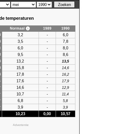
e temperaturen
Normaal
1989
1990
3,2
-
6,0
i
3,5
-
7,8
i
6,0
-
8,0
t
9,5
-
8,6
l
13,2
-
i
13,5
15,8
-
i
14,6
17,8
-
i
16,2
17,6
-
s
17,9
14,6
-
r
12,9
10,7
-
r
11,4
6,8
-
r
5,8
3,9
-
r
3,9
10,23
0,00
10,57
Advertentie