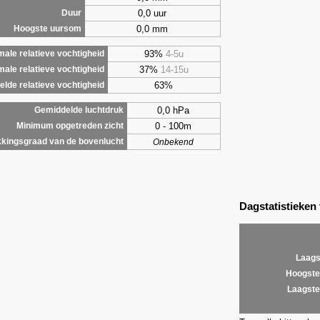
0,0 uur
Duur
0,0 mm
Hoogste uursom
93%
4-5u
ale relatieve vochtigheid
37%
14-15u
male relatieve vochtigheid
63%
lde relatieve vochtigheid
0,0 hPa
Gemiddelde luchtdruk
0 - 100m
Minimum opgetreden zicht
kingsgraad van de bovenlucht
Onbekend
Dagstatistieken
Laags
Hoogste
Laagste