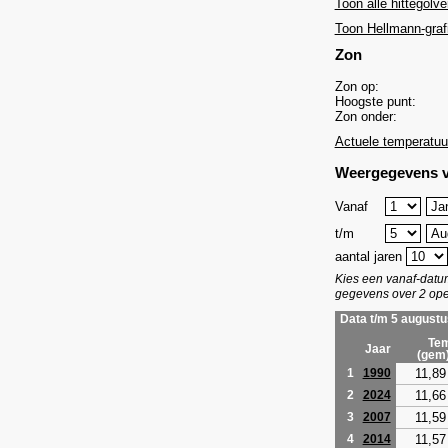
Toon alle hittegolve
Toon Hellmann-graf
Zon
Zon op:
Hoogste punt:
Zon onder:
Actuele temperatuu
Weergegevens v
Vanaf
t/m
aantal jaren
Kies een vanaf-dat
gegevens over 2 ope
Data t/m 5 augustu
Tem
Jaar
(gem
11,89
1
1990
11,66
2
2024
11,59
3
2007
11,57
4
2014