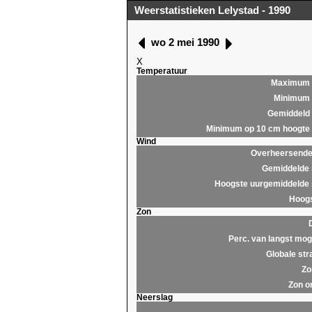
Weerstatistieken Lelystad - 1990
wo 2 mei 1990
X
Temperatuur
Maximum
Minimum
Gemiddeld
Minimum op 10 cm hoogte
Wind
Overheersende 
Gemiddelde 
Hoogste uurgemiddelde 
Hoogs
Zon
Perc. van langst moge
Globale str
Zo
Zon o
Neerslag