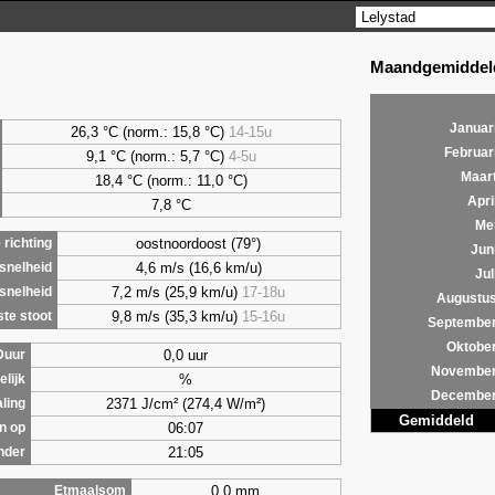
Maandgemiddeld
Januar
26,3 °C (norm.: 15,8 °C)
14-15u
Februar
9,1
°C (norm.: 5,7 °C)
4-5u
Maar
18,4 °C (norm.: 11,0 °C)
Apri
7,8
°C
Me
oostnoordoost (79°)
richting
Jun
4,6 m/s (16,6 km/u)
snelheid
Jul
7,2 m/s (25,9 km/u)
17-18u
snelheid
Augustu
9,8 m/s (35,3 km/u)
15-16u
te stoot
Septembe
Oktobe
0,0 uur
Duur
Novembe
%
lijk
Decembe
2371 J/cm² (274,4 W/m²)
aling
Gemiddeld
06:07
n op
21:05
nder
0,0 mm
Etmaalsom