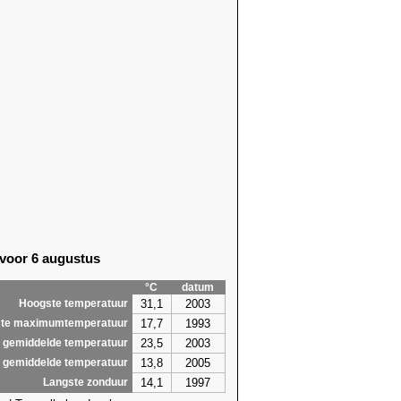
 voor 6 augustus
°C
datum
31,1
2003
Hoogste temperatuur
17,7
1993
te maximumtemperatuur
23,5
2003
 gemiddelde temperatuur
13,8
2005
 gemiddelde temperatuur
14,1
1997
Langste zonduur