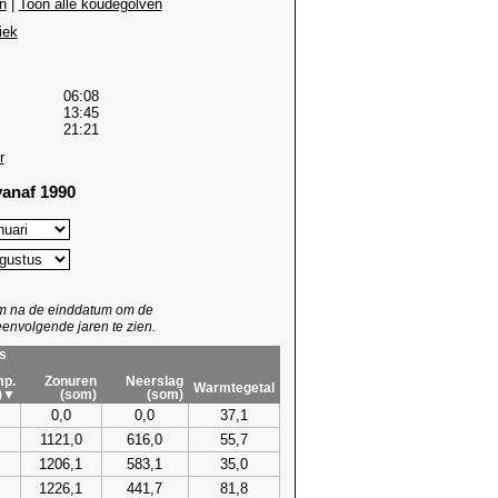
n
|
Toon alle koudegolven
iek
06:08
13:45
21:21
r
anaf 1990
um na de einddatum om de
envolgende jaren te zien.
s
p.
Zonuren
Neerslag
Warmtegetal
)▼
(som)
(som)
0,0
0,0
37,1
1121,0
616,0
55,7
1206,1
583,1
35,0
1226,1
441,7
81,8