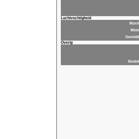
Luchtvochtigheid
Maxim
Mini
Gemidde
Overig
Bedek