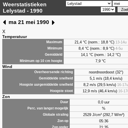
Weerstatistieken
Lelystad - 1990
ma 21 mei 1990
X
Temperatuur
21,4 °C (norm.: 18,8 °C)
13-14u
Maximum
8,4
°C (norm.: 8,9 °C)
4-5u
Minimum
14,1 °C (norm.: 14,2 °C)
Gemiddeld
7,9
°C
Minimum op 10 cm hoogte
Wind
noordnoordoost (32°)
Overheersende richting
5,1 m/s (18,4 km/u)
Gemiddelde snelheid
8,2 m/s (29,5 km/u)
16-17
Hoogste uurgemiddelde snelheid
12,9 m/s (46,4 km/u)
16-17
Hoogste stoot
Zon
0,0 uur
Duur
%
Perc. van langst mogelijk
2529 J/cm² (292,7 W/m²)
Globale straling
05:36
Zon op
21:35
Zon onder