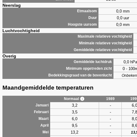
Neerslag
0,0 mm
Etmaalsom
0,0 uur
Duur
0,0 mm
Hoogste uursom
Luchtvochtigheid
Maximale relatieve vochtigheid
Minimale relatieve vochtigheid
Gemiddelde relatieve vochtigheid
Overig
0,0 hP
Gemiddelde luchtdruk
0 - 100
Minimum opgetreden zicht
Bedekkingsgraad van de bovenlucht
Onbeken
Maandgemiddelde temperaturen
Normaal
1989
199
3,2
-
6,
Januari
3,5
-
7,
Februari
6,0
-
8,
Maart
9,5
-
8,
April
13,2
-
Mei
13,