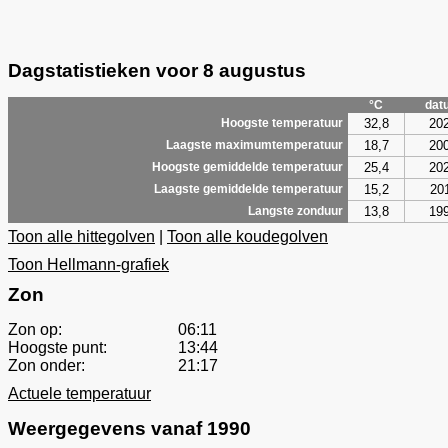
Dagstatistieken voor 8 augustus
°C
dat
32,8
20
Hoogste temperatuur
18,7
20
Laagste maximumtemperatuur
25,4
20
Hoogste gemiddelde temperatuur
15,2
20
Laagste gemiddelde temperatuur
13,8
19
Langste zonduur
Toon alle hittegolven
|
Toon alle koudegolven
Toon Hellmann-grafiek
Zon
Zon op:
06:11
Hoogste punt:
13:44
Zon onder:
21:17
Actuele temperatuur
Weergegevens vanaf 1990