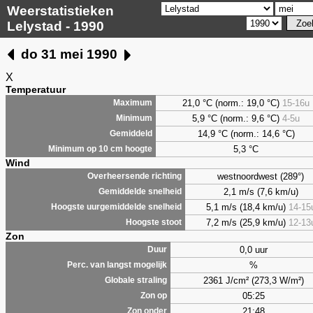
Weerstatistieken
Lelystad - 1990
do 31 mei 1990
X
Temperatuur
21,0 °C (norm.: 19,0 °C)
15-16u
Maximum
5,9
°C (norm.: 9,6 °C)
4-5u
Minimum
14,9 °C (norm.: 14,6 °C)
Gemiddeld
5,3
°C
Minimum op 10 cm hoogte
Wind
westnoordwest (289°)
Overheersende richting
2,1 m/s (7,6 km/u)
Gemiddelde snelheid
5,1 m/s (18,4 km/u)
14-15
Hoogste uurgemiddelde snelheid
7,2 m/s (25,9 km/u)
12-13
Hoogste stoot
Zon
0,0 uur
Duur
%
Perc. van langst mogelijk
2361 J/cm² (273,3 W/m²)
Globale straling
05:25
Zon op
21:48
Zon onder