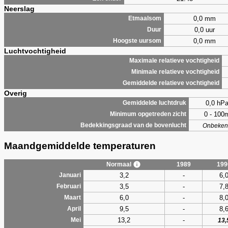
Neerslag
0,0 mm
Etmaalsom
0,0 uur
Duur
0,0 mm
Hoogste uursom
Luchtvochtigheid
Maximale relatieve vochtigheid
Minimale relatieve vochtigheid
Gemiddelde relatieve vochtigheid
Overig
0,0 hP
Gemiddelde luchtdruk
0 - 100
Minimum opgetreden zicht
Bedekkingsgraad van de bovenlucht
Onbeken
Maandgemiddelde temperaturen
Normaal
1989
199
3,2
-
6,
Januari
3,5
-
7,
Februari
6,0
-
8,
Maart
9,5
-
8,
April
13,2
-
Mei
13,