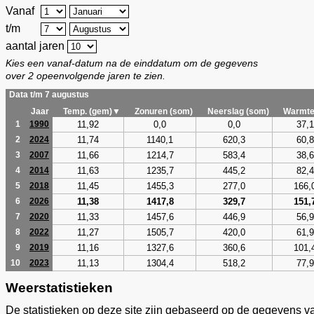
Vanaf
t/m
aantal jaren
Kies een vanaf-datum na de einddatum om de gegevens
over 2 opeenvolgende jaren te zien.
Data t/m 7 augustus
Jaar
Temp. (gem)▼
Zonuren (som)
Neerslag (som)
Warmte
11,92
0,0
0,0
37,1
1
1990
11,74
1140,1
620,3
60,8
2
2024
11,66
1214,7
583,4
38,6
3
2007
11,63
1235,7
445,2
82,4
4
2014
11,45
1455,3
277,0
166,
5
2018
11,38
1417,8
329,7
151,
6
2026
11,33
1457,6
446,9
56,9
7
2020
11,27
1505,7
420,0
61,9
8
2022
11,16
1327,6
360,6
101,
9
2019
11,13
1304,4
518,2
77,9
10
2023
Weerstatistieken
De statistieken op deze site zijn gebaseerd op de gegevens v