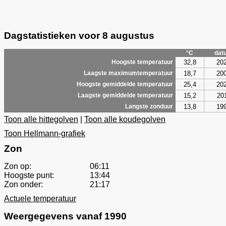
Dagstatistieken voor 8 augustus
°C
dat
32,8
20
Hoogste temperatuur
18,7
20
Laagste maximumtemperatuur
25,4
20
Hoogste gemiddelde temperatuur
15,2
20
Laagste gemiddelde temperatuur
13,8
19
Langste zonduur
Toon alle hittegolven
|
Toon alle koudegolven
Toon Hellmann-grafiek
Zon
Zon op:
06:11
Hoogste punt:
13:44
Zon onder:
21:17
Actuele temperatuur
Weergegevens vanaf 1990