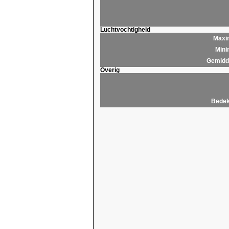
Luchtvochtigheid
Maxim
Mini
Gemidde
Overig
Bedek