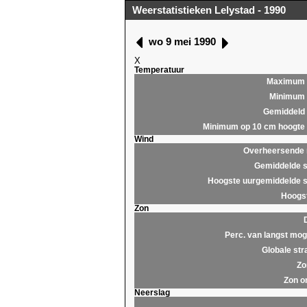
Weerstatistieken Lelystad - 1990
wo 9 mei 1990
X
Temperatuur
Maximum
Minimum
Gemiddeld
Minimum op 10 cm hoogte
Wind
Overheersende r
Gemiddelde s
Hoogste uurgemiddelde s
Hoogst
Zon
Perc. van langst moge
Globale str
Zo
Zon o
Neerslag