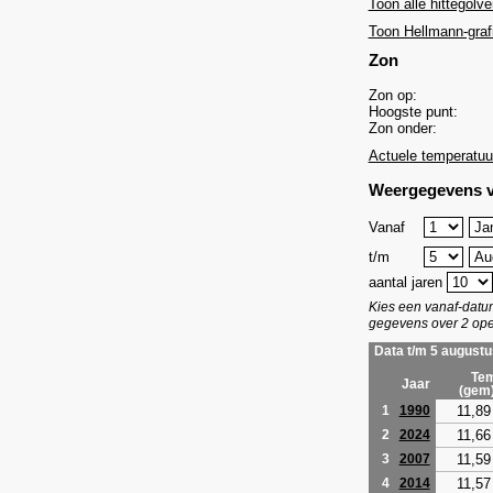
Toon alle hittegolve
Toon Hellmann-graf
Zon
Zon op:
Hoogste punt:
Zon onder:
Actuele temperatuu
Weergegevens v
Vanaf
t/m
aantal jaren
Kies een vanaf-dat
gegevens over 2 ope
Data t/m 5 augustu
Tem
Jaar
(gem
11,89
1
1990
11,66
2
2024
11,59
3
2007
11,57
4
2014