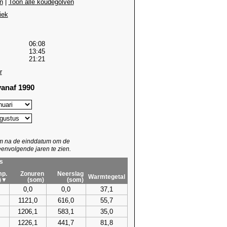
n
|
Toon alle koudegolven
iek
06:08
13:45
21:21
r
anaf 1990
um na de einddatum om de
envolgende jaren te zien.
s
p.
Zonuren
Neerslag
Warmtegetal
)▼
(som)
(som)
0,0
0,0
37,1
1121,0
616,0
55,7
1206,1
583,1
35,0
1226,1
441,7
81,8