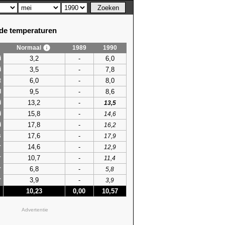
e temperaturen
Normaal
1989
1990
3,2
-
6,0
i
3,5
-
7,8
i
6,0
-
8,0
t
9,5
-
8,6
l
13,2
-
i
13,5
15,8
-
i
14,6
17,8
-
i
16,2
17,6
-
s
17,9
14,6
-
r
12,9
10,7
-
r
11,4
6,8
-
r
5,8
3,9
-
r
3,9
10,23
0,00
10,57
Advertentie