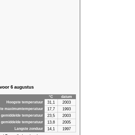
 voor 6 augustus
°C
datum
31,1
2003
Hoogste temperatuur
17,7
1993
te maximumtemperatuur
23,5
2003
 gemiddelde temperatuur
13,8
2005
 gemiddelde temperatuur
14,1
1997
Langste zonduur