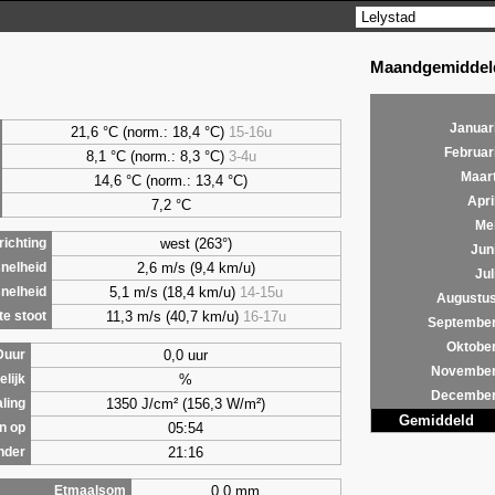
Maandgemiddeld
Januar
21,6 °C (norm.: 18,4 °C)
15-16u
Februar
8,1
°C (norm.: 8,3 °C)
3-4u
Maar
14,6 °C (norm.: 13,4 °C)
Apri
7,2
°C
Me
west (263°)
ichting
Jun
2,6 m/s (9,4 km/u)
nelheid
Jul
5,1 m/s (18,4 km/u)
14-15u
nelheid
Augustu
11,3 m/s (40,7 km/u)
16-17u
e stoot
Septembe
Oktobe
0,0 uur
Duur
Novembe
%
lijk
Decembe
1350 J/cm² (156,3 W/m²)
aling
Gemiddeld
05:54
n op
21:16
nder
0,0 mm
Etmaalsom