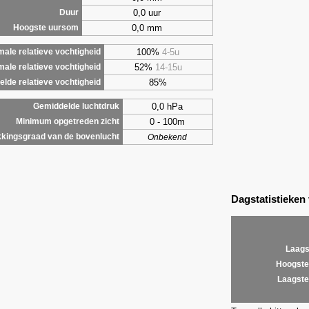
0,0 uur
Duur
0,0 mm
Hoogste uursom
100%
4-5u
ale relatieve vochtigheid
52%
14-15u
male relatieve vochtigheid
85%
lde relatieve vochtigheid
0,0 hPa
Gemiddelde luchtdruk
0 - 100m
Minimum opgetreden zicht
kingsgraad van de bovenlucht
Onbekend
Dagstatistieken
Laags
Hoogste
Laagste