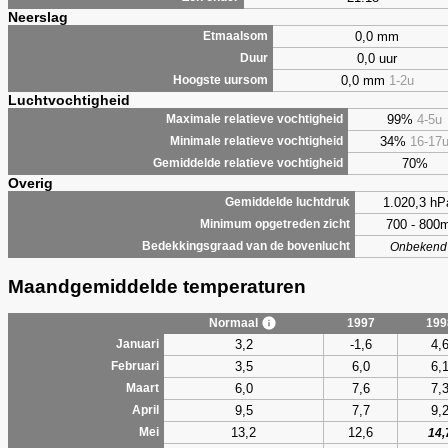
Neerslag
0,0 mm
Etmaalsom
0,0 uur
Duur
0,0 mm
1-2u
Hoogste uursom
Luchtvochtigheid
99%
4-5u
Maximale relatieve vochtigheid
34%
16-17
Minimale relatieve vochtigheid
70%
Gemiddelde relatieve vochtigheid
Overig
1.020,3 hP
Gemiddelde luchtdruk
700 - 800
Minimum opgetreden zicht
Bedekkingsgraad van de bovenlucht
Onbekend
Maandgemiddelde temperaturen
Normaal
1997
199
3,2
-1,6
4,
Januari
3,5
6,0
6,
Februari
6,0
7,6
7,
Maart
9,5
7,7
9,
April
13,2
12,6
Mei
14,