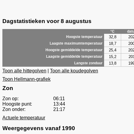
Dagstatistieken voor 8 augustus
°C
dat
32,8
20
Hoogste temperatuur
18,7
20
Laagste maximumtemperatuur
25,4
20
Hoogste gemiddelde temperatuur
15,2
20
Laagste gemiddelde temperatuur
13,8
19
Langste zonduur
Toon alle hittegolven
|
Toon alle koudegolven
Toon Hellmann-grafiek
Zon
Zon op:
06:11
Hoogste punt:
13:44
Zon onder:
21:17
Actuele temperatuur
Weergegevens vanaf 1990