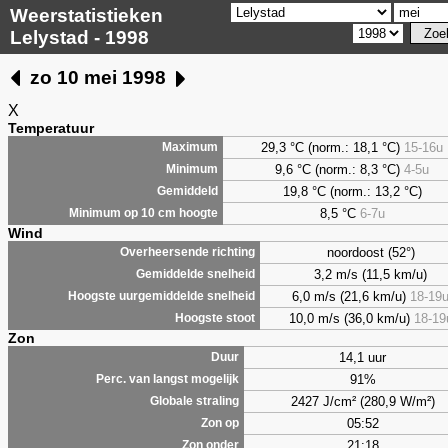
Weerstatistieken
Lelystad - 1998
zo 10 mei 1998
X
Temperatuur
29,3 °C (norm.: 18,1 °C)
15-16u
Maximum
9,6
°C (norm.: 8,3 °C)
4-5u
Minimum
19,8 °C (norm.: 13,2 °C)
Gemiddeld
8,5
°C
6-7u
Minimum op 10 cm hoogte
Wind
noordoost (52°)
Overheersende richting
3,2 m/s (11,5 km/u)
Gemiddelde snelheid
6,0 m/s (21,6 km/u)
18-19
Hoogste uurgemiddelde snelheid
10,0 m/s (36,0 km/u)
18-19
Hoogste stoot
Zon
14,1 uur
Duur
91%
Perc. van langst mogelijk
2427 J/cm² (280,9 W/m²)
Globale straling
05:52
Zon op
21:18
Zon onder