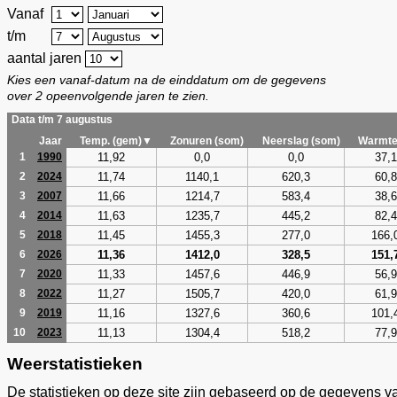
Vanaf
t/m
aantal jaren
Kies een vanaf-datum na de einddatum om de gegevens
over 2 opeenvolgende jaren te zien.
Data t/m 7 augustus
Jaar
Temp. (gem)▼
Zonuren (som)
Neerslag (som)
Warmte
11,92
0,0
0,0
37,1
1
1990
11,74
1140,1
620,3
60,8
2
2024
11,66
1214,7
583,4
38,6
3
2007
11,63
1235,7
445,2
82,4
4
2014
11,45
1455,3
277,0
166,
5
2018
11,36
1412,0
328,5
151,
6
2026
11,33
1457,6
446,9
56,9
7
2020
11,27
1505,7
420,0
61,9
8
2022
11,16
1327,6
360,6
101,
9
2019
11,13
1304,4
518,2
77,9
10
2023
Weerstatistieken
De statistieken op deze site zijn gebaseerd op de gegevens v