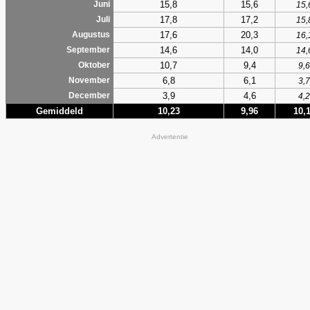
15,8
15,6
Juni
15,
17,8
17,2
Juli
15,
17,6
20,3
Augustus
16,
14,6
14,0
September
14,
10,7
9,4
Oktober
9,6
6,8
6,1
November
3,7
3,9
4,6
December
4,2
Gemiddeld
10,23
9,96
10,
Advertentie