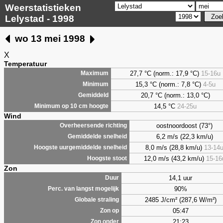
Weerstatistieken
Lelystad - 1998
wo 13 mei 1998
X
Temperatuur
27,7 °C (norm.: 17,9 °C)
15-16u
Maximum
15,3 °C (norm.: 7,8 °C)
4-5u
Minimum
20,7 °C (norm.: 13,0 °C)
Gemiddeld
14,5 °C
24-25u
Minimum op 10 cm hoogte
Wind
oostnoordoost (73°)
Overheersende richting
6,2 m/s (22,3 km/u)
Gemiddelde snelheid
8,0 m/s (28,8 km/u)
13-14
Hoogste uurgemiddelde snelheid
12,0 m/s (43,2 km/u)
15-16
Hoogste stoot
Zon
14,1 uur
Duur
90%
Perc. van langst mogelijk
2485 J/cm² (287,6 W/m²)
Globale straling
05:47
Zon op
21:23
Zon onder