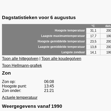
Dagstatistieken voor 6 augustus
°C
dat
31,1
20
Hoogste temperatuur
17,7
19
Laagste maximumtemperatuur
23,5
20
Hoogste gemiddelde temperatuur
13,8
20
Laagste gemiddelde temperatuur
14,1
19
Langste zonduur
Toon alle hittegolven
|
Toon alle koudegolven
Toon Hellmann-grafiek
Zon
Zon op:
06:08
Hoogste punt:
13:45
Zon onder:
21:21
Actuele temperatuur
Weergegevens vanaf 1990