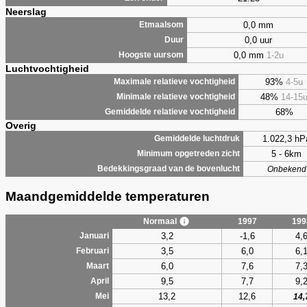
Neerslag
0,0 mm
Etmaalsom
0,0 uur
Duur
0,0 mm
1-2u
Hoogste uursom
Luchtvochtigheid
93%
4-5u
Maximale relatieve vochtigheid
48%
14-15
Minimale relatieve vochtigheid
68%
Gemiddelde relatieve vochtigheid
Overig
1.022,3 hP
Gemiddelde luchtdruk
5 - 6km
Minimum opgetreden zicht
Bedekkingsgraad van de bovenlucht
Onbekend
Maandgemiddelde temperaturen
Normaal
1997
199
3,2
-1,6
4,
Januari
3,5
6,0
6,
Februari
6,0
7,6
7,
Maart
9,5
7,7
9,
April
13,2
12,6
Mei
14,