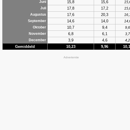
15,8
15,6
Juni
15,
17,8
17,2
Juli
15,
17,6
20,3
Augustus
16,
14,6
14,0
September
14,
10,7
9,4
Oktober
9,6
6,8
6,1
November
3,7
3,9
4,6
December
4,2
Gemiddeld
10,23
9,96
10,
Advertentie