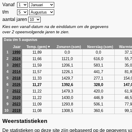
Vanaf
t/m
aantal jaren
Kies een vanaf-datum na de einddatum om de gegevens
over 2 opeenvolgende jaren te zien.
Data t/m 5 augustus
Jaar
Temp. (gem)▼
Zonuren (som)
Neerslag (som)
Warmte
11,89
0,0
0,0
37,1
1
1990
11,66
1121,0
616,0
55,7
2
2024
11,59
1206,1
583,1
35,0
3
2007
11,57
1226,1
441,7
81,8
4
2014
11,33
1429,7
277,1
154,
5
2018
11,27
1392,6
328,0
147,
6
2026
11,22
1479,3
420,0
61,9
7
2022
11,22
1430,0
446,9
46,5
8
2020
11,09
1293,8
506,1
77,9
9
2023
11,08
1308,5
360,6
99,1
10
2019
Weerstatistieken
De statistieken op deze site zijn gebaseerd op de gegevens v