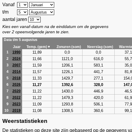
Vanaf
t/m
aantal jaren
Kies een vanaf-datum na de einddatum om de gegevens
over 2 opeenvolgende jaren te zien.
Data t/m 5 augustus
Jaar
Temp. (gem)▼
Zonuren (som)
Neerslag (som)
Warmte
11,89
0,0
0,0
37,1
1
1990
11,66
1121,0
616,0
55,7
2
2024
11,59
1206,1
583,1
35,0
3
2007
11,57
1226,1
441,7
81,8
4
2014
11,33
1429,7
277,1
154,
5
2018
11,27
1392,6
328,0
147,
6
2026
11,22
1430,0
446,9
46,5
7
2020
11,22
1479,3
420,0
61,9
8
2022
11,09
1293,8
506,1
77,9
9
2023
11,08
1308,5
360,6
99,1
10
2019
Weerstatistieken
De statistieken op deze site zijn gebaseerd op de gegevens v