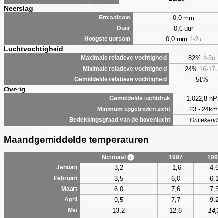
Neerslag
0,0 mm
Etmaalsom
0,0 uur
Duur
0,0 mm
1-2u
Hoogste uursom
Luchtvochtigheid
82%
4-5u
Maximale relatieve vochtigheid
24%
16-17
Minimale relatieve vochtigheid
51%
Gemiddelde relatieve vochtigheid
Overig
1.022,8 hP
Gemiddelde luchtdruk
23 - 24km
Minimum opgetreden zicht
Bedekkingsgraad van de bovenlucht
Onbekend
Maandgemiddelde temperaturen
Normaal
1997
199
3,2
-1,6
4,
Januari
3,5
6,0
6,
Februari
6,0
7,6
7,
Maart
9,5
7,7
9,
April
13,2
12,6
Mei
14,