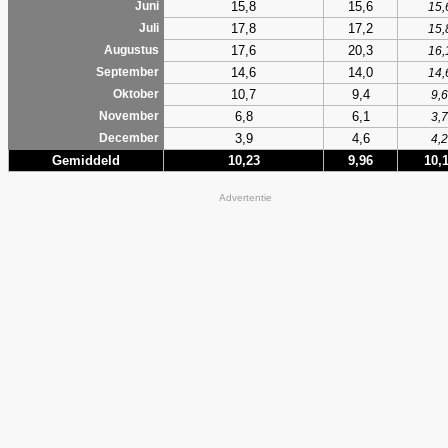
15,8
15,6
Juni
15,
17,8
17,2
Juli
15,
17,6
20,3
Augustus
16,
14,6
14,0
September
14,
10,7
9,4
Oktober
9,6
6,8
6,1
November
3,7
3,9
4,6
December
4,2
Gemiddeld
10,23
9,96
10,
Advertentie