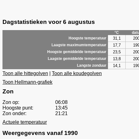
Dagstatistieken voor 6 augustus
°C
dat
31,1
20
Hoogste temperatuur
17,7
19
Laagste maximumtemperatuur
23,5
20
Hoogste gemiddelde temperatuur
13,8
20
Laagste gemiddelde temperatuur
14,1
19
Langste zonduur
Toon alle hittegolven
|
Toon alle koudegolven
Toon Hellmann-grafiek
Zon
Zon op:
06:08
Hoogste punt:
13:45
Zon onder:
21:21
Actuele temperatuur
Weergegevens vanaf 1990