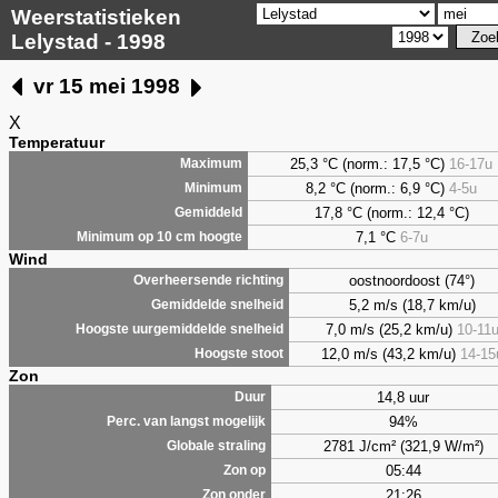
Weerstatistieken
Lelystad - 1998
vr 15 mei 1998
X
Temperatuur
25,3 °C (norm.: 17,5 °C)
16-17u
Maximum
8,2
°C (norm.: 6,9 °C)
4-5u
Minimum
17,8 °C (norm.: 12,4 °C)
Gemiddeld
7,1
°C
6-7u
Minimum op 10 cm hoogte
Wind
oostnoordoost (74°)
Overheersende richting
5,2 m/s (18,7 km/u)
Gemiddelde snelheid
7,0 m/s (25,2 km/u)
10-11
Hoogste uurgemiddelde snelheid
12,0 m/s (43,2 km/u)
14-15
Hoogste stoot
Zon
14,8 uur
Duur
94%
Perc. van langst mogelijk
2781 J/cm² (321,9 W/m²)
Globale straling
05:44
Zon op
21:26
Zon onder