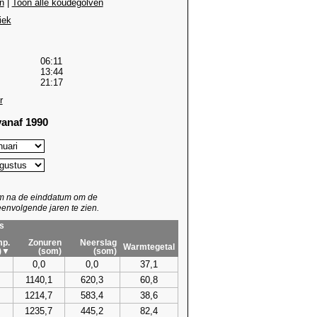
n
|
Toon alle koudegolven
iek
06:11
13:44
21:17
r
anaf 1990
um na de einddatum om de
envolgende jaren te zien.
s
p.
Zonuren
Neerslag
Warmtegetal
)▼
(som)
(som)
0,0
0,0
37,1
1140,1
620,3
60,8
1214,7
583,4
38,6
1235,7
445,2
82,4