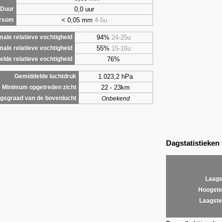
0,0 uur
Duur
< 0,05 mm
4-5u
ursom
94%
24-25u
ale relatieve vochtigheid
55%
15-16u
male relatieve vochtigheid
76%
lde relatieve vochtigheid
1.023,2 hPa
Gemiddelde luchtdruk
22 - 23km
Minimum opgetreden zicht
gsgraad van de bovenlucht
Onbekend
Dagstatistieken
Laags
Hoogste
Laagste