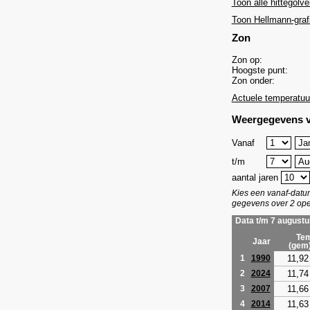
Toon alle hittegolve
Toon Hellmann-graf
Zon
Zon op:
Hoogste punt:
Zon onder:
Actuele temperatuu
Weergegevens v
Vanaf
t/m
aantal jaren
Kies een vanaf-dat
gegevens over 2 ope
Data t/m 7 augustu
Tem
Jaar
(gem
11,92
1
1990
11,74
2
2024
11,66
3
2007
11,63
4
2014