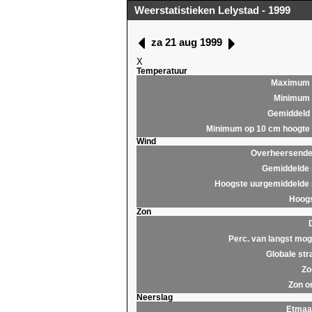
Weerstatistieken Lelystad - 1999
za 21 aug 1999
X
Temperatuur
Maximum
Minimum
Gemiddeld
Minimum op 10 cm hoogte
Wind
Overheersende 
Gemiddelde 
Hoogste uurgemiddelde 
Hoogs
Zon
Perc. van langst moge
Globale str
Zo
Zon o
Neerslag
Etmaa