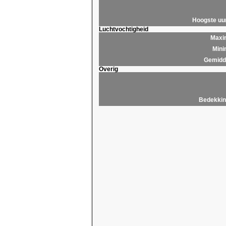
Hoogste u
Luchtvochtigheid
Maxim
Mini
Gemidde
Overig
Bedekkin