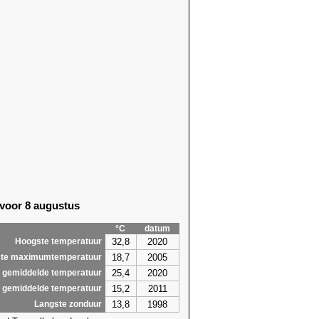
 voor 8 augustus
°C
datum
32,8
2020
Hoogste temperatuur
18,7
2005
te maximumtemperatuur
25,4
2020
 gemiddelde temperatuur
15,2
2011
 gemiddelde temperatuur
13,8
1998
Langste zonduur