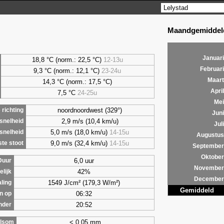
Maandgemiddeld
Januari
18,8 °C (norm.: 22,5 °C)
12-13u
Februari
9,3
°C (norm.: 12,1 °C)
23-24u
Maart
14,3 °C (norm.: 17,5 °C)
April
7,5
°C
24-25u
Mei
noordnoordwest (329°)
richting
Juni
2,9 m/s (10,4 km/u)
snelheid
Juli
5,0 m/s (18,0 km/u)
14-15u
snelheid
Augustus
9,0 m/s (32,4 km/u)
14-15u
te stoot
September
Oktober
6,0 uur
Duur
November
42%
lijk
December
1549 J/cm² (179,3 W/m²)
aling
Gemiddeld
06:32
n op
20:52
nder
< 0,05 mm
lsom