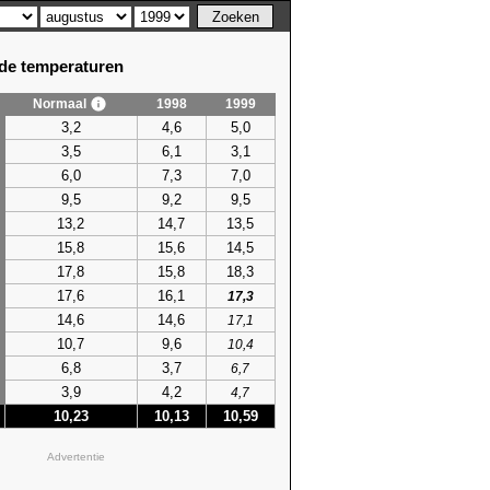
e temperaturen
Normaal
1998
1999
3,2
4,6
5,0
3,5
6,1
3,1
6,0
7,3
7,0
9,5
9,2
9,5
13,2
14,7
13,5
15,8
15,6
14,5
17,8
15,8
18,3
17,6
16,1
17,3
14,6
14,6
17,1
10,7
9,6
10,4
6,8
3,7
6,7
3,9
4,2
4,7
10,23
10,13
10,59
Advertentie