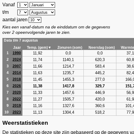
Vanaf
t/m
aantal jaren
Kies een vanaf-datum na de einddatum om de gegevens
over 2 opeenvolgende jaren te zien.
Data t/m 7 augustus
Jaar
Temp. (gem)▼
Zonuren (som)
Neerslag (som)
Warmte
11,92
0,0
0,0
37,1
1
1990
11,74
1140,1
620,3
60,8
2
2024
11,66
1214,7
583,4
38,6
3
2007
11,63
1235,7
445,2
82,4
4
2014
11,45
1455,3
277,0
166,
5
2018
11,38
1417,8
329,7
151,
6
2026
11,33
1457,6
446,9
56,9
7
2020
11,27
1505,7
420,0
61,9
8
2022
11,16
1327,6
360,6
101,
9
2019
11,13
1304,4
518,2
77,9
10
2023
Weerstatistieken
De statistieken op deze site zijn gebaseerd op de gegevens v