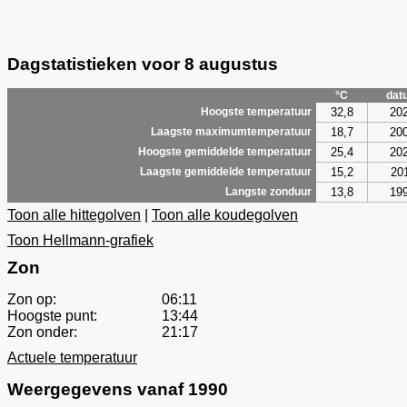
Dagstatistieken voor 8 augustus
°C
dat
32,8
20
Hoogste temperatuur
18,7
20
Laagste maximumtemperatuur
25,4
20
Hoogste gemiddelde temperatuur
15,2
20
Laagste gemiddelde temperatuur
13,8
19
Langste zonduur
Toon alle hittegolven
|
Toon alle koudegolven
Toon Hellmann-grafiek
Zon
Zon op:
06:11
Hoogste punt:
13:44
Zon onder:
21:17
Actuele temperatuur
Weergegevens vanaf 1990