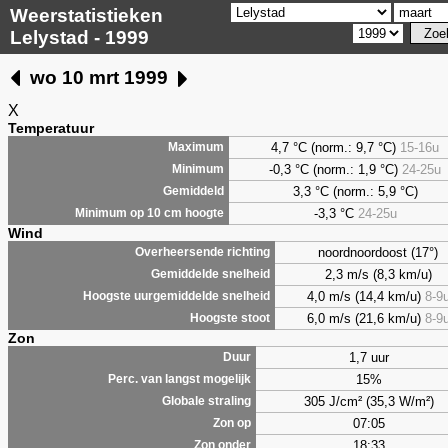
Weerstatistieken
Lelystad - 1999
wo 10 mrt 1999
X
Temperatuur
4,7
°C (norm.: 9,7 °C)
15-16u
Maximum
-0,3 °C (norm.: 1,9 °C)
24-25u
Minimum
3,3
°C (norm.: 5,9 °C)
Gemiddeld
-3,3 °C
24-25u
Minimum op 10 cm hoogte
Wind
noordnoordoost (17°)
Overheersende richting
2,3 m/s (8,3 km/u)
Gemiddelde snelheid
4,0 m/s (14,4 km/u)
8-9
Hoogste uurgemiddelde snelheid
6,0 m/s (21,6 km/u)
8-9
Hoogste stoot
Zon
1,7 uur
Duur
15%
Perc. van langst mogelijk
305 J/cm² (35,3 W/m²)
Globale straling
07:05
Zon op
18:33
Zon onder