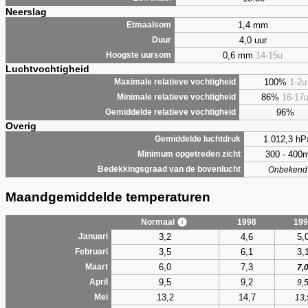
Neerslag
1,4 mm
Etmaalsom
4,0 uur
Duur
0,6 mm
14-15u
Hoogste uursom
Luchtvochtigheid
100%
1-2u
Maximale relatieve vochtigheid
86%
16-17
Minimale relatieve vochtigheid
96%
Gemiddelde relatieve vochtigheid
Overig
1.012,3 hP
Gemiddelde luchtdruk
300 - 400
Minimum opgetreden zicht
Bedekkingsgraad van de bovenlucht
Onbekend
Maandgemiddelde temperaturen
Normaal
1998
199
3,2
4,6
5,
Januari
3,5
6,1
3,
Februari
6,0
7,3
Maart
7,
9,5
9,2
April
9,
13,2
14,7
Mei
13,