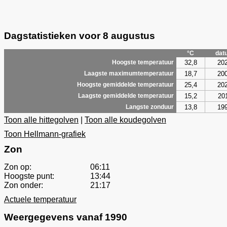
Dagstatistieken voor 8 augustus
°C
dat
32,8
20
Hoogste temperatuur
18,7
20
Laagste maximumtemperatuur
25,4
20
Hoogste gemiddelde temperatuur
15,2
20
Laagste gemiddelde temperatuur
13,8
19
Langste zonduur
Toon alle hittegolven
|
Toon alle koudegolven
Toon Hellmann-grafiek
Zon
Zon op:
06:11
Hoogste punt:
13:44
Zon onder:
21:17
Actuele temperatuur
Weergegevens vanaf 1990