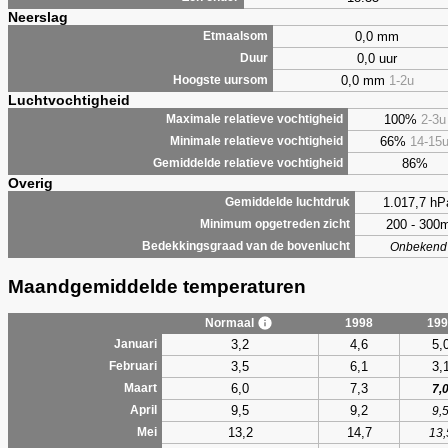
Neerslag
0,0 mm
Etmaalsom
0,0 uur
Duur
0,0 mm
1-2u
Hoogste uursom
Luchtvochtigheid
100%
2-3u
Maximale relatieve vochtigheid
66%
14-15
Minimale relatieve vochtigheid
86%
Gemiddelde relatieve vochtigheid
Overig
1.017,7 hP
Gemiddelde luchtdruk
200 - 300
Minimum opgetreden zicht
Bedekkingsgraad van de bovenlucht
Onbekend
Maandgemiddelde temperaturen
Normaal
1998
199
3,2
4,6
5,
Januari
3,5
6,1
3,
Februari
6,0
7,3
Maart
7,
9,5
9,2
April
9,
13,2
14,7
Mei
13,