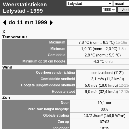
Weerstatistieken
Lelystad - 1999
do 11 mrt 1999
X
Temperatuur
7,8
°C (norm.: 9,3 °C)
15-16u
Maximum
-1,9 °C (norm.: 2,0 °C)
7-8u
Minimum
2,8
°C (norm.: 5,5 °C)
Gemiddeld
-4,3 °C
6-7u
Minimum op 10 cm hoogte
Wind
oostzuidoost (112°)
Overheersende richting
3,1 m/s (11,2 km/u)
Gemiddelde snelheid
5,0 m/s (18,0 km/u)
12-13
Hoogste uurgemiddelde snelheid
9,0 m/s (32,4 km/u)
12-13
Hoogste stoot
Zon
10,1 uur
Duur
88%
Perc. van langst mogelijk
1372 J/cm² (158,8 W/m²)
Globale straling
07:03
Zon op
18:35
Zon onder