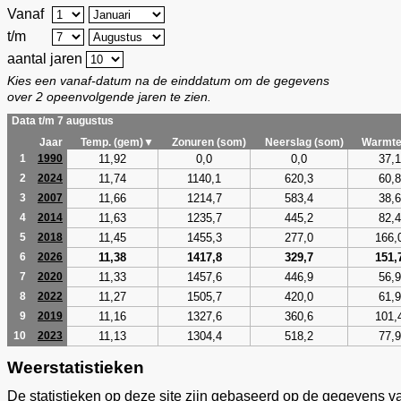
Vanaf
t/m
aantal jaren
Kies een vanaf-datum na de einddatum om de gegevens
over 2 opeenvolgende jaren te zien.
Data t/m 7 augustus
Jaar
Temp. (gem)▼
Zonuren (som)
Neerslag (som)
Warmte
11,92
0,0
0,0
37,1
1
1990
11,74
1140,1
620,3
60,8
2
2024
11,66
1214,7
583,4
38,6
3
2007
11,63
1235,7
445,2
82,4
4
2014
11,45
1455,3
277,0
166,
5
2018
11,38
1417,8
329,7
151,
6
2026
11,33
1457,6
446,9
56,9
7
2020
11,27
1505,7
420,0
61,9
8
2022
11,16
1327,6
360,6
101,
9
2019
11,13
1304,4
518,2
77,9
10
2023
Weerstatistieken
De statistieken op deze site zijn gebaseerd op de gegevens v