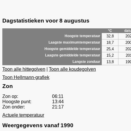
Dagstatistieken voor 8 augustus
°C
dat
32,8
20
Hoogste temperatuur
18,7
20
Laagste maximumtemperatuur
25,4
20
Hoogste gemiddelde temperatuur
15,2
20
Laagste gemiddelde temperatuur
13,8
19
Langste zonduur
Toon alle hittegolven
|
Toon alle koudegolven
Toon Hellmann-grafiek
Zon
Zon op:
06:11
Hoogste punt:
13:44
Zon onder:
21:17
Actuele temperatuur
Weergegevens vanaf 1990