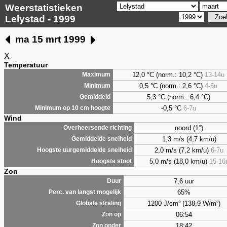
Weerstatistieken
Lelystad - 1999
ma 15 mrt 1999
X
Temperatuur
12,0 °C (norm.: 10,2 °C)
13-14u
Maximum
0,5
°C (norm.: 2,6 °C)
4-5u
Minimum
5,3
°C (norm.: 6,4 °C)
Gemiddeld
-0,5 °C
6-7u
Minimum op 10 cm hoogte
Wind
noord (1°)
Overheersende richting
1,3 m/s (4,7 km/u)
Gemiddelde snelheid
2,0 m/s (7,2 km/u)
6-7u
Hoogste uurgemiddelde snelheid
5,0 m/s (18,0 km/u)
15-16
Hoogste stoot
Zon
7,6 uur
Duur
65%
Perc. van langst mogelijk
1200 J/cm² (138,9 W/m²)
Globale straling
06:54
Zon op
18:42
Zon onder