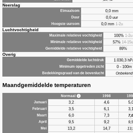
Neerslag
0,0 mm
Etmaalsom
0,0 uur
Duur
0,0 mm
1-2u
Hoogste uursom
Luchtvochtigheid
100%
1-2u
Maximale relatieve vochtigheid
57%
14-15
Minimale relatieve vochtigheid
89%
Gemiddelde relatieve vochtigheid
Overig
1.030,3 hP
Gemiddelde luchtdruk
0 - 100m
Minimum opgetreden zicht
Bedekkingsgraad van de bovenlucht
Onbekend
Maandgemiddelde temperaturen
Normaal
1998
199
3,2
4,6
5,
Januari
3,5
6,1
3,
Februari
6,0
7,3
Maart
7,
9,5
9,2
April
9,
13,2
14,7
Mei
13,