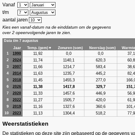
Vanaf
t/m
aantal jaren
Kies een vanaf-datum na de einddatum om de gegevens
over 2 opeenvolgende jaren te zien.
Data t/m 7 augustus
Jaar
Temp. (gem)▼
Zonuren (som)
Neerslag (som)
Warmte
11,92
0,0
0,0
37,1
1
1990
11,74
1140,1
620,3
60,8
2
2024
11,66
1214,7
583,4
38,6
3
2007
11,63
1235,7
445,2
82,4
4
2014
11,45
1455,3
277,0
166,
5
2018
11,38
1417,8
329,7
151,
6
2026
11,33
1457,6
446,9
56,9
7
2020
11,27
1505,7
420,0
61,9
8
2022
11,16
1327,6
360,6
101,
9
2019
11,13
1304,4
518,2
77,9
10
2023
Weerstatistieken
De statistieken op deze site zijn gebaseerd op de gegevens v