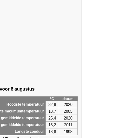
 voor 8 augustus
°C
datum
32,8
2020
Hoogste temperatuur
18,7
2005
te maximumtemperatuur
25,4
2020
 gemiddelde temperatuur
15,2
2011
 gemiddelde temperatuur
13,8
1998
Langste zonduur