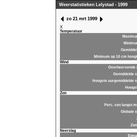
Weerstatistieken Lelystad - 1999
zo 21 mrt 1999
X
Temperatuur
Maximu
Minim
Gemidde
Minimum op 10 cm hoog
Wind
Overheersende r
Gemiddelde s
Hoogste uurgemiddelde s
Hoogst
Zon
Perc. van langst m
Globale s
Zon
Neerslag
Etma