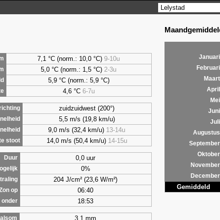
Maandgemiddeld
Januari
7,1 °C (norm.: 10,0 °C)
9-10u
m
Februari
5,0 °C (norm.: 1,5 °C)
2-3u
um
Maart
5,9 °C (norm.: 5,9 °C)
ld
April
4,6 °C
6-7u
te
Mei
zuidzuidwest (200°)
ichting
Juni
5,5 m/s (19,8 km/u)
nelheid
Juli
9,0 m/s (32,4 km/u)
13-14u
nelheid
Augustus
14,0 m/s (50,4 km/u)
14-15u
e stoot
September
Oktober
0,0 uur
Duur
November
0%
ogelijk
December
204 J/cm² (23,6 W/m²)
traling
Gemiddeld
06:40
Zon op
18:53
 onder
3,1 mm
alsom