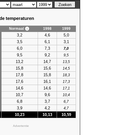
e temperaturen
Normaal
1998
1999
3,2
4,6
5,0
3,5
6,1
3,1
6,0
7,3
7,0
9,5
9,2
9,5
13,2
14,7
13,5
15,8
15,6
14,5
17,8
15,8
18,3
17,6
16,1
17,3
14,6
14,6
17,1
10,7
9,6
10,4
6,8
3,7
6,7
3,9
4,2
4,7
10,23
10,13
10,59
Advertentie