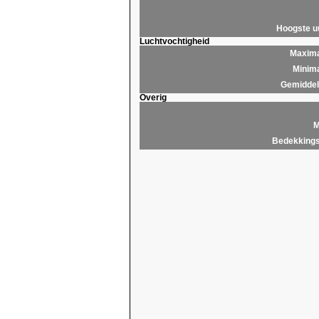
Hoogste 
Luchtvochtigheid
Maxima
Minima
Gemiddeld
Overig
M
Bedekkings