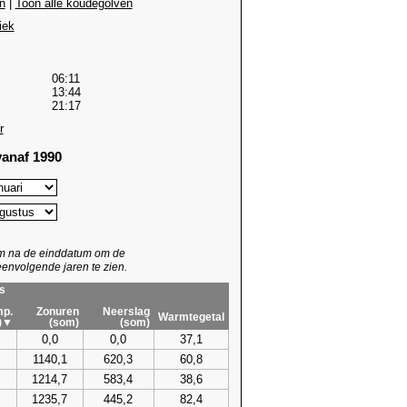
n
|
Toon alle koudegolven
iek
06:11
13:44
21:17
r
anaf 1990
um na de einddatum om de
envolgende jaren te zien.
s
p.
Zonuren
Neerslag
Warmtegetal
)▼
(som)
(som)
0,0
0,0
37,1
1140,1
620,3
60,8
1214,7
583,4
38,6
1235,7
445,2
82,4