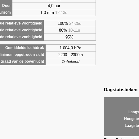
4,0 uur
Duur
1,0 mm
12-13u
uursom
100%
24-25u
le relatieve vochtigheid
86%
10-11u
le relatieve vochtigheid
95%
e relatieve vochtigheid
1.004,9 hPa
Gemiddelde luchtdruk
2200 - 2300m
inimum opgetreden zicht
graad van de bovenlucht
Onbekend
Dagstatistieken
Laags
Hoogste
Laagste