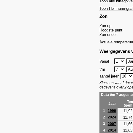
Toon alle hittegolve
Toon Hellmann-graf
Zon
Zon op:
Hoogste punt:
Zon onder:
Actuele temperatuu
Weergegevens v
Vanaf
t/m
aantal jaren
Kies een vanaf-dat
gegevens over 2 ope
Data t/m 7 augustu
Tem
Jaar
(gem
11,92
1
1990
11,74
2
2024
11,66
3
2007
11,63
4
2014