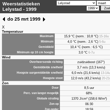
Weerstatistieken
Lelystad - 1999
do 25 mrt 1999
X
Temperatuur
15,9 °C (norm.: 10,8 °C)
15-16u
Maximum
4,0
°C (norm.: 2,6 °C)
5-6u
Minimum
10,4 °C (norm.: 6,5 °C)
Gemiddeld
3,0
°C
6-7u
Minimum op 10 cm hoogte
Wind
zuidzuidoost (167°)
Overheersende richting
3,7 m/s (13,3 km/u)
Gemiddelde snelheid
6,0 m/s (21,6 km/u)
13-14
Hoogste uurgemiddelde snelheid
12,0 m/s (43,2 km/u)
20-21
Hoogste stoot
Zon
8,5 uur
Duur
68%
Perc. van langst mogelijk
1370 J/cm² (158,6 W/m²)
Globale straling
06:30
Zon op
18:59
Zon onder