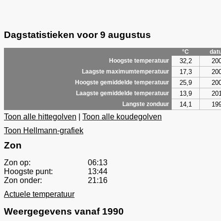
Dagstatistieken voor 9 augustus
°C
dat
32,2
20
Hoogste temperatuur
17,3
20
Laagste maximumtemperatuur
25,9
20
Hoogste gemiddelde temperatuur
13,9
20
Laagste gemiddelde temperatuur
14,1
19
Langste zonduur
Toon alle hittegolven
|
Toon alle koudegolven
Toon Hellmann-grafiek
Zon
Zon op:
06:13
Hoogste punt:
13:44
Zon onder:
21:16
Actuele temperatuur
Weergegevens vanaf 1990