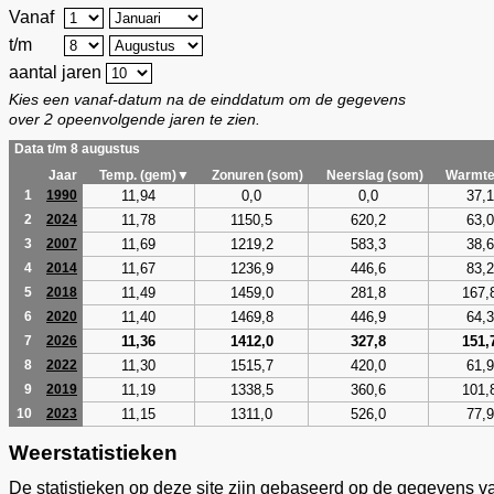
Vanaf
t/m
aantal jaren
Kies een vanaf-datum na de einddatum om de gegevens
over 2 opeenvolgende jaren te zien.
Data t/m 8 augustus
Jaar
Temp. (gem)▼
Zonuren (som)
Neerslag (som)
Warmte
11,94
0,0
0,0
37,1
1
1990
11,78
1150,5
620,2
63,0
2
2024
11,69
1219,2
583,3
38,6
3
2007
11,67
1236,9
446,6
83,2
4
2014
11,49
1459,0
281,8
167,
5
2018
11,40
1469,8
446,9
64,3
6
2020
11,36
1412,0
327,8
151,
7
2026
11,30
1515,7
420,0
61,9
8
2022
11,19
1338,5
360,6
101,
9
2019
11,15
1311,0
526,0
77,9
10
2023
Weerstatistieken
De statistieken op deze site zijn gebaseerd op de gegevens v