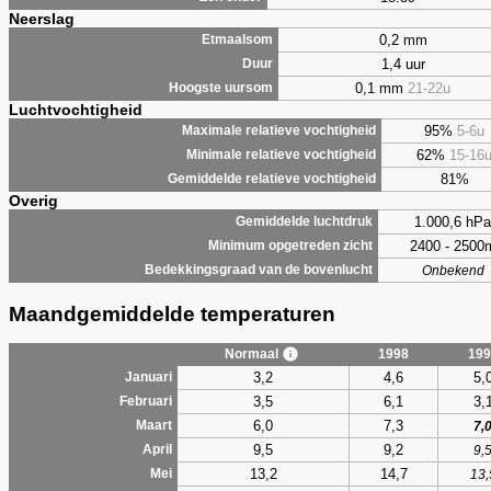
Neerslag
0,2 mm
Etmaalsom
1,4 uur
Duur
0,1 mm
21-22u
Hoogste uursom
Luchtvochtigheid
95%
5-6u
Maximale relatieve vochtigheid
62%
15-16
Minimale relatieve vochtigheid
81%
Gemiddelde relatieve vochtigheid
Overig
1.000,6 hPa
Gemiddelde luchtdruk
2400 - 2500
Minimum opgetreden zicht
Bedekkingsgraad van de bovenlucht
Onbekend
Maandgemiddelde temperaturen
Normaal
1998
199
3,2
4,6
5,
Januari
3,5
6,1
3,
Februari
6,0
7,3
Maart
7,
9,5
9,2
April
9,
13,2
14,7
Mei
13,