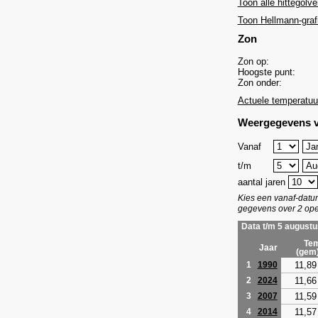
Toon alle hittegolve
Toon Hellmann-graf
Zon
Zon op:
Hoogste punt:
Zon onder:
Actuele temperatuu
Weergegevens v
Vanaf
t/m
aantal jaren
Kies een vanaf-dat
gegevens over 2 ope
Data t/m 5 augustu
Tem
Jaar
(gem
11,89
1
1990
11,66
2
2024
11,59
3
2007
11,57
4
2014