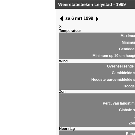
Weerstatistieken Lelystad - 1999
za 6 mrt 1999
X
Temperatuur
Maximu
Minim
Gemidde
Minimum op 10 cm hoog
Wind
Overheersende r
Gemiddelde s
Hoogste uurgemiddelde s
Hoogst
Zon
Perc. van langst m
Globale s
Zon
Neerslag
Etma