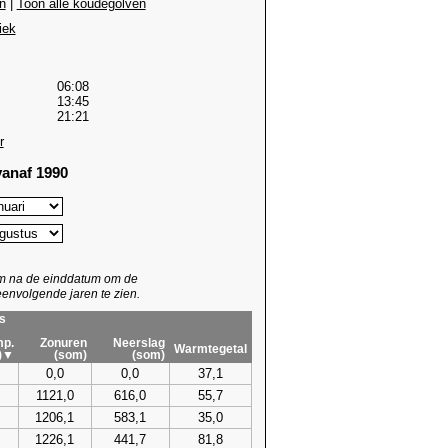
n
|
Toon alle koudegolven
iek
06:08
13:45
21:21
r
anaf 1990
um na de einddatum om de
envolgende jaren te zien.
s
p.
Zonuren
Neerslag
Warmtegetal
)▼
(som)
(som)
0,0
0,0
37,1
1121,0
616,0
55,7
1206,1
583,1
35,0
1226,1
441,7
81,8