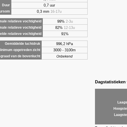
0,7 uur
Duur
0,3 mm
16-17u
uursom
99%
2-3u
ale relatieve vochtigheid
82%
12-13u
male relatieve vochtigheid
91%
lde relatieve vochtigheid
996,2 hPa
Gemiddelde luchtdruk
3000 - 3100m
inimum opgetreden zicht
graad van de bovenlucht
Onbekend
Dagstatistieken
Laags
Hoogste
Laagste