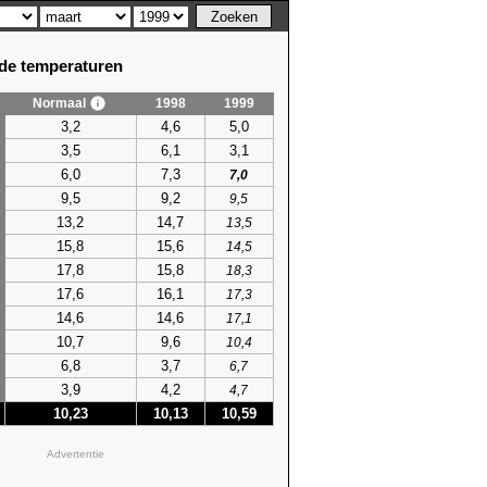
e temperaturen
Normaal
1998
1999
3,2
4,6
5,0
3,5
6,1
3,1
6,0
7,3
7,0
9,5
9,2
9,5
13,2
14,7
13,5
15,8
15,6
14,5
17,8
15,8
18,3
17,6
16,1
17,3
14,6
14,6
17,1
10,7
9,6
10,4
6,8
3,7
6,7
3,9
4,2
4,7
10,23
10,13
10,59
Advertentie