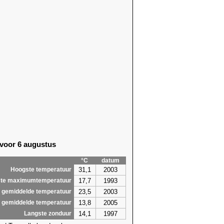
 voor 6 augustus
°C
datum
31,1
2003
Hoogste temperatuur
17,7
1993
te maximumtemperatuur
23,5
2003
 gemiddelde temperatuur
13,8
2005
 gemiddelde temperatuur
14,1
1997
Langste zonduur