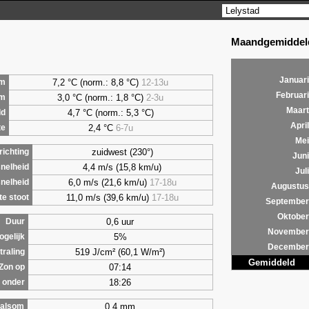
Maandgemiddeld
Januari
7,2 °C (norm.: 8,8 °C)
12-13u
m
Februari
3,0 °C (norm.: 1,8 °C)
2-3u
um
Maart
4,7 °C (norm.: 5,3 °C)
ld
April
2,4 °C
6-7u
te
Mei
zuidwest (230°)
ichting
Juni
4,4 m/s (15,8 km/u)
nelheid
Juli
6,0 m/s (21,6 km/u)
17-18u
nelheid
Augustus
11,0 m/s (39,6 km/u)
17-18u
e stoot
September
Oktober
0,6 uur
Duur
November
5%
ogelijk
December
519 J/cm² (60,1 W/m²)
traling
Gemiddeld
07:14
Zon op
18:26
 onder
0,4 mm
alsom