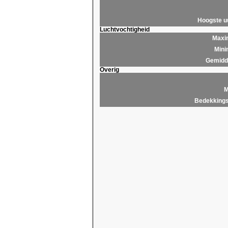
Hoogste 
Luchtvochtigheid
Maxim
Mini
Gemidde
Overig
M
Bedekkings