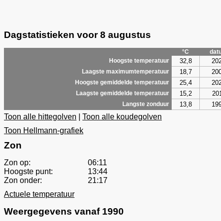
Dagstatistieken voor 8 augustus
°C
dat
32,8
20
Hoogste temperatuur
18,7
20
Laagste maximumtemperatuur
25,4
20
Hoogste gemiddelde temperatuur
15,2
20
Laagste gemiddelde temperatuur
13,8
19
Langste zonduur
Toon alle hittegolven
|
Toon alle koudegolven
Toon Hellmann-grafiek
Zon
Zon op:
06:11
Hoogste punt:
13:44
Zon onder:
21:17
Actuele temperatuur
Weergegevens vanaf 1990