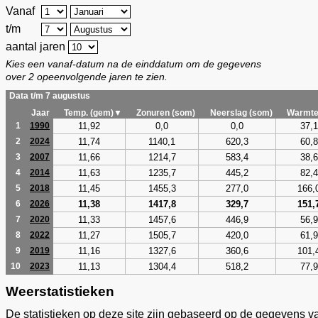
Vanaf
t/m
aantal jaren
Kies een vanaf-datum na de einddatum om de gegevens
over 2 opeenvolgende jaren te zien.
Data t/m 7 augustus
Jaar
Temp. (gem)▼
Zonuren (som)
Neerslag (som)
Warmte
11,92
0,0
0,0
37,1
1
1990
11,74
1140,1
620,3
60,8
2
2024
11,66
1214,7
583,4
38,6
3
2007
11,63
1235,7
445,2
82,4
4
2014
11,45
1455,3
277,0
166,
5
2018
11,38
1417,8
329,7
151,
6
2026
11,33
1457,6
446,9
56,9
7
2020
11,27
1505,7
420,0
61,9
8
2022
11,16
1327,6
360,6
101,
9
2019
11,13
1304,4
518,2
77,9
10
2023
Weerstatistieken
De statistieken op deze site zijn gebaseerd op de gegevens v