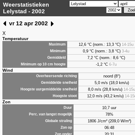
Weerstatistieken
Lelystad - 2002
vr 12 apr 2002
X
Temperatuur
12,6 °C (norm.: 13,3 °C)
14-15u
Maximum
0,9
°C (norm.: 3,8 °C)
3-4u
Minimum
7,2
°C (norm.: 8,6 °C)
Gemiddeld
-1,2 °C
6-7u
Minimum op 10 cm hoogte
Wind
noord (8°)
Overheersende richting
5,0 m/s (18,0 km/u)
Gemiddelde snelheid
8,0 m/s (28,8 km/u)
14-15
Hoogste uurgemiddelde snelheid
12,0 m/s (43,2 km/u)
14-15
Hoogste stoot
Zon
10,7 uur
Duur
78%
Perc. van langst mogelijk
1806 J/cm² (209,0 W/m²)
Globale straling
06:48
Zon op
20:31
Zon onder