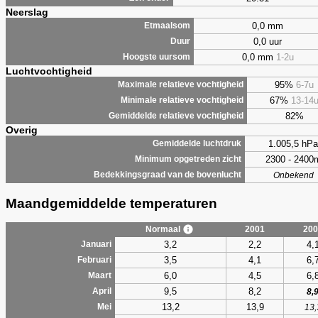
Neerslag
0,0 mm
Etmaalsom
0,0 uur
Duur
0,0 mm
1-2u
Hoogste uursom
Luchtvochtigheid
95%
6-7u
Maximale relatieve vochtigheid
67%
13-14
Minimale relatieve vochtigheid
82%
Gemiddelde relatieve vochtigheid
Overig
1.005,5 hPa
Gemiddelde luchtdruk
2300 - 2400
Minimum opgetreden zicht
Bedekkingsgraad van de bovenlucht
Onbekend
Maandgemiddelde temperaturen
Normaal
2001
200
3,2
2,2
4,
Januari
3,5
4,1
6,
Februari
6,0
4,5
6,
Maart
9,5
8,2
April
8,
13,2
13,9
Mei
13,