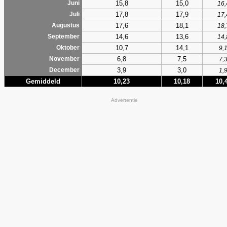
15,8
15,0
Juni
16,
17,8
17,9
Juli
17,
17,6
18,1
Augustus
18,
14,6
13,6
September
14,
10,7
14,1
Oktober
9,
6,8
7,5
November
7,
3,9
3,0
December
1,
Gemiddeld
10,23
10,18
10,
Advertentie