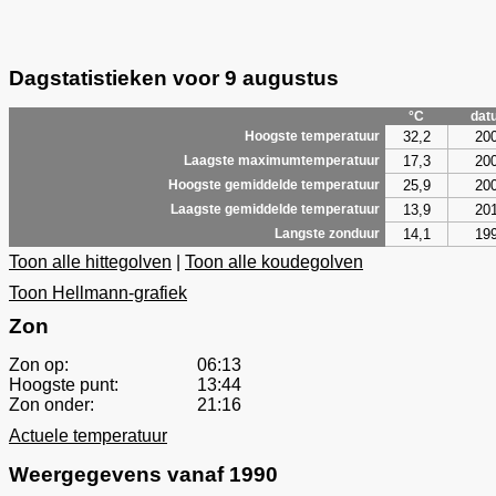
Dagstatistieken voor 9 augustus
°C
dat
32,2
20
Hoogste temperatuur
17,3
20
Laagste maximumtemperatuur
25,9
20
Hoogste gemiddelde temperatuur
13,9
20
Laagste gemiddelde temperatuur
14,1
19
Langste zonduur
Toon alle hittegolven
|
Toon alle koudegolven
Toon Hellmann-grafiek
Zon
Zon op:
06:13
Hoogste punt:
13:44
Zon onder:
21:16
Actuele temperatuur
Weergegevens vanaf 1990