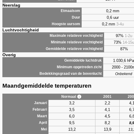
Neerslag
0,2 mm
Etmaalsom
0,6 uur
Duur
0,2 mm
3-4u
Hoogste uursom
Luchtvochtigheid
97%
1-2u
Maximale relatieve vochtigheid
73%
14-15
Minimale relatieve vochtigheid
87%
Gemiddelde relatieve vochtigheid
Overig
1.030,6 hPa
Gemiddelde luchtdruk
2000 - 2100
Minimum opgetreden zicht
Bedekkingsgraad van de bovenlucht
Onbekend
Maandgemiddelde temperaturen
Normaal
2001
200
3,2
2,2
4,
Januari
3,5
4,1
6,
Februari
6,0
4,5
6,
Maart
9,5
8,2
April
8,
13,2
13,9
Mei
13,