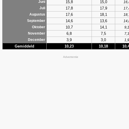
15,8
15,0
Juni
16,
17,8
17,9
Juli
17,
17,6
18,1
Augustus
18,
14,6
13,6
September
14,
10,7
14,1
Oktober
9,
6,8
7,5
November
7,
3,9
3,0
December
1,
Gemiddeld
10,23
10,18
10,
Advertentie