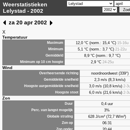
Weerstatistieken
Lelystad - 2002
za 20 apr 2002
X
Temperatuur
12,0 °C (norm.: 15,4 °C)
15-16u
Maximum
5,1
°C (norm.: 3,7 °C)
21-22u
Minimum
8,9
°C (norm.: 9,7 °C)
Gemiddeld
2,9
°C
24-25u
Minimum op 10 cm hoogte
Wind
noordnoordwest (339°)
Overheersende richting
2,3 m/s (8,3 km/u)
Gemiddelde snelheid
3,0 m/s (10,8 km/u)
2-3
Hoogste uurgemiddelde snelheid
6,0 m/s (21,6 km/u)
2-3
Hoogste stoot
Zon
0,4 uur
Duur
3%
Perc. van langst mogelijk
628 J/cm² (72,7 W/m²)
Globale straling
06:31
Zon op
20:44
Zon onder