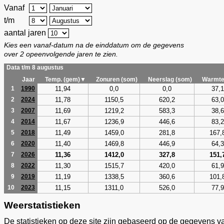
Vanaf
t/m
aantal jaren
Kies een vanaf-datum na de einddatum om de gegevens
over 2 opeenvolgende jaren te zien.
Data t/m 8 augustus
Jaar
Temp. (gem)▼
Zonuren (som)
Neerslag (som)
Warmte
11,94
0,0
0,0
37,1
1
1990
11,78
1150,5
620,2
63,0
2
2024
11,69
1219,2
583,3
38,6
3
2007
11,67
1236,9
446,6
83,2
4
2014
11,49
1459,0
281,8
167,
5
2018
11,40
1469,8
446,9
64,3
6
2020
11,36
1412,0
327,8
151,
7
2026
11,30
1515,7
420,0
61,9
8
2022
11,19
1338,5
360,6
101,
9
2019
11,15
1311,0
526,0
77,9
10
2023
Weerstatistieken
De statistieken op deze site zijn gebaseerd op de gegevens v