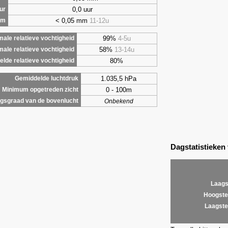
0,0 uur
ur
< 0,05 mm
11-12u
om
99%
4-5u
ale relatieve vochtigheid
58%
13-14u
male relatieve vochtigheid
80%
lde relatieve vochtigheid
1.035,5 hPa
Gemiddelde luchtdruk
0 - 100m
Minimum opgetreden zicht
gsgraad van de bovenlucht
Onbekend
Dagstatistieken
Laags
Hoogste
Laagste