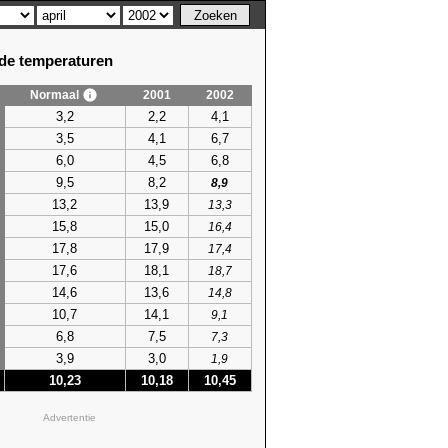
e temperaturen
Normaal
2001
2002
3,2
2,2
4,1
3,5
4,1
6,7
6,0
4,5
6,8
9,5
8,2
8,9
13,2
13,9
13,3
15,8
15,0
16,4
17,8
17,9
17,4
17,6
18,1
18,7
14,6
13,6
14,8
10,7
14,1
9,1
6,8
7,5
7,3
3,9
3,0
1,9
10,23
10,18
10,45
Advertentie