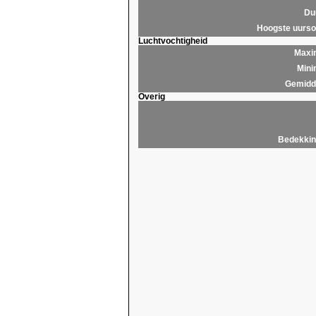
Du
Hoogste uurs
Luchtvochtigheid
Maxim
Mini
Gemidde
Overig
Bedekkin