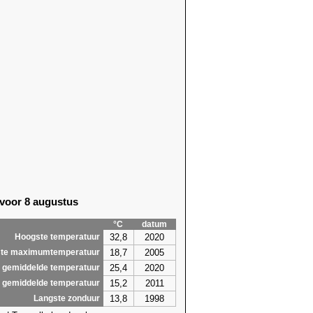
 voor 8 augustus
°C
datum
32,8
2020
Hoogste temperatuur
18,7
2005
te maximumtemperatuur
25,4
2020
 gemiddelde temperatuur
15,2
2011
 gemiddelde temperatuur
13,8
1998
Langste zonduur