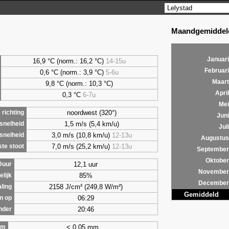
Maandgemiddeld
Januari
16,9 °C (norm.: 16,2 °C)
14-15u
Februari
0,6
°C (norm.: 3,9 °C)
5-6u
Maart
9,8
°C (norm.: 10,3 °C)
April
0,3
°C
6-7u
Mei
noordwest (320°)
richting
Juni
1,5 m/s (5,4 km/u)
snelheid
Juli
3,0 m/s (10,8 km/u)
12-13u
snelheid
Augustus
7,0 m/s (25,2 km/u)
12-13u
te stoot
September
Oktober
12,1 uur
Duur
November
85%
lijk
December
2158 J/cm² (249,8 W/m²)
aling
Gemiddeld
06:29
n op
20:46
nder
< 0,05 mm
om