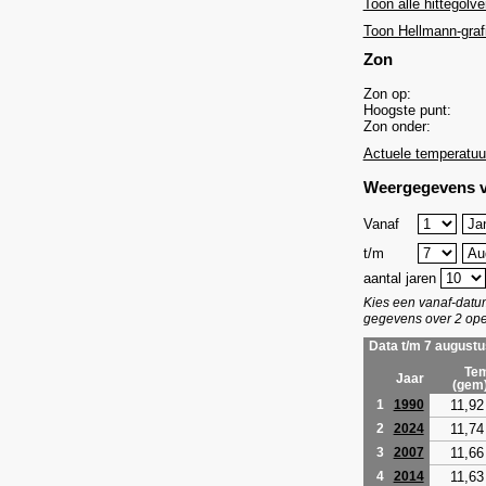
Toon alle hittegolve
Toon Hellmann-graf
Zon
Zon op:
Hoogste punt:
Zon onder:
Actuele temperatuu
Weergegevens v
Vanaf
t/m
aantal jaren
Kies een vanaf-dat
gegevens over 2 ope
Data t/m 7 augustu
Tem
Jaar
(gem
11,92
1
1990
11,74
2
2024
11,66
3
2007
11,63
4
2014