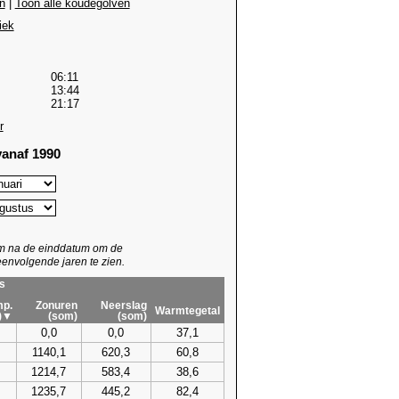
n
|
Toon alle koudegolven
iek
06:11
13:44
21:17
r
anaf 1990
um na de einddatum om de
envolgende jaren te zien.
s
p.
Zonuren
Neerslag
Warmtegetal
)▼
(som)
(som)
0,0
0,0
37,1
1140,1
620,3
60,8
1214,7
583,4
38,6
1235,7
445,2
82,4