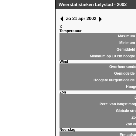
Weerstatistieken Lelystad - 2002
zo 21 apr 2002
X
Temperatuur
Maximum
Minimum
Gemiddeld
Minimum op 10 cm hoogte
Wind
Overheersende 
Gemiddelde 
Hoogste uurgemiddelde 
Hoogs
Zon
Perc. van langst moge
Globale str
Zo
Zon o
Neerslag
Etmaals