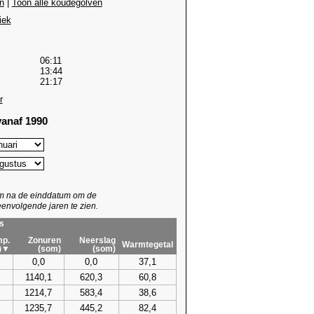
n
|
Toon alle koudegolven
iek
06:11
13:44
21:17
r
anaf 1990
um na de einddatum om de
envolgende jaren te zien.
s
p.
Zonuren
Neerslag
Warmtegetal
)▼
(som)
(som)
0,0
0,0
37,1
1140,1
620,3
60,8
1214,7
583,4
38,6
1235,7
445,2
82,4