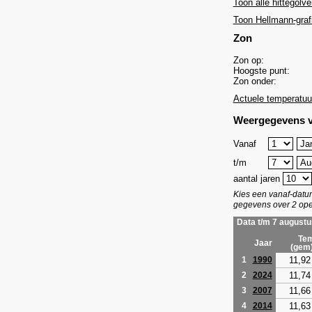
Toon alle hittegolve
Toon Hellmann-graf
Zon
Zon op:
Hoogste punt:
Zon onder:
Actuele temperatuu
Weergegevens v
Vanaf
t/m
aantal jaren
Kies een vanaf-dat
gegevens over 2 ope
Data t/m 7 augustu
Tem
Jaar
(gem
11,92
1
1990
11,74
2
2024
11,66
3
2007
11,63
4
2014