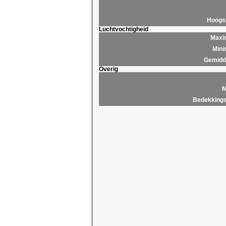
Hoogs
Luchtvochtigheid
Maxim
Mini
Gemidde
Overig
M
Bedekkings