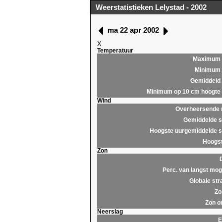
Weerstatistieken Lelystad - 2002
ma 22 apr 2002
X
Temperatuur
Maximum
Minimum
Gemiddeld
Minimum op 10 cm hoogte
Wind
Overheersende r
Gemiddelde s
Hoogste uurgemiddelde s
Hoogst
Zon
Perc. van langst moge
Globale str
Zo
Zon o
Neerslag
E