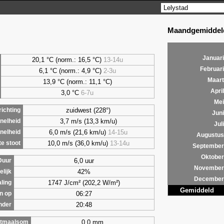
Maandgemiddeld
Januari
20,1 °C (norm.: 16,5 °C)
13-14u
Februari
6,1
°C (norm.: 4,9 °C)
2-3u
Maart
13,9 °C (norm.: 11,1 °C)
April
3,0
°C
6-7u
Mei
zuidwest (228°)
ichting
Juni
3,7 m/s (13,3 km/u)
nelheid
Juli
6,0 m/s (21,6 km/u)
14-15u
nelheid
Augustus
10,0 m/s (36,0 km/u)
13-14u
e stoot
September
Oktober
6,0 uur
Duur
November
42%
lijk
December
1747 J/cm² (202,2 W/m²)
aling
Gemiddeld
06:27
n op
20:48
nder
0,0 mm
tmaalsom