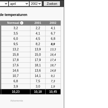
e temperaturen
Normaal
2001
2002
3,2
2,2
4,1
3,5
4,1
6,7
6,0
4,5
6,8
9,5
8,2
8,9
13,2
13,9
13,3
15,8
15,0
16,4
17,8
17,9
17,4
17,6
18,1
18,7
14,6
13,6
14,8
10,7
14,1
9,1
6,8
7,5
7,3
3,9
3,0
1,9
10,23
10,18
10,45
Advertentie