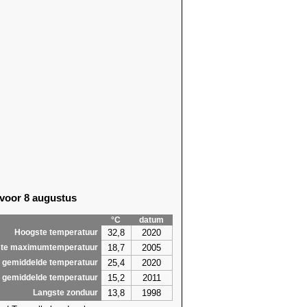
 voor 8 augustus
°C
datum
32,8
2020
Hoogste temperatuur
18,7
2005
te maximumtemperatuur
25,4
2020
 gemiddelde temperatuur
15,2
2011
 gemiddelde temperatuur
13,8
1998
Langste zonduur