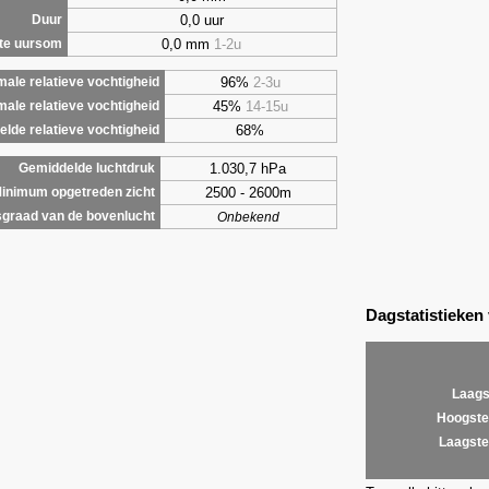
0,0 uur
Duur
0,0 mm
1-2u
te uursom
96%
2-3u
ale relatieve vochtigheid
45%
14-15u
male relatieve vochtigheid
68%
lde relatieve vochtigheid
1.030,7 hPa
Gemiddelde luchtdruk
2500 - 2600m
inimum opgetreden zicht
graad van de bovenlucht
Onbekend
Dagstatistieken
Laags
Hoogste
Laagste