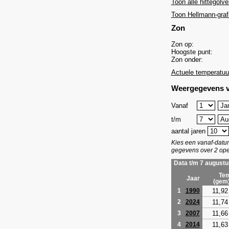
Toon alle hittegolve
Toon Hellmann-graf
Zon
Zon op:
Hoogste punt:
Zon onder:
Actuele temperatuu
Weergegevens v
Vanaf
t/m
aantal jaren
Kies een vanaf-dat
gegevens over 2 ope
Data t/m 7 augustu
Tem
Jaar
(gem
11,92
1
1990
11,74
2
2024
11,66
3
2007
11,63
4
2014