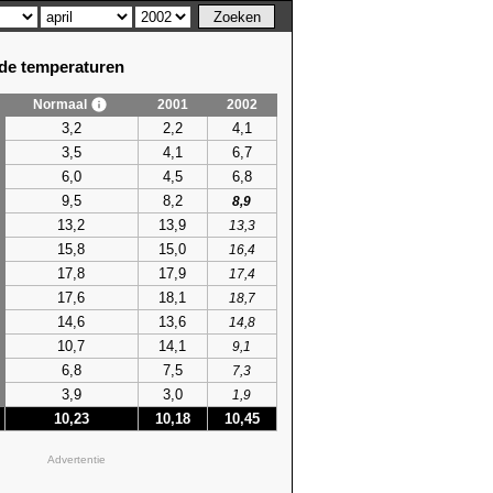
e temperaturen
Normaal
2001
2002
3,2
2,2
4,1
3,5
4,1
6,7
6,0
4,5
6,8
9,5
8,2
8,9
13,2
13,9
13,3
15,8
15,0
16,4
17,8
17,9
17,4
17,6
18,1
18,7
14,6
13,6
14,8
10,7
14,1
9,1
6,8
7,5
7,3
3,9
3,0
1,9
10,23
10,18
10,45
Advertentie