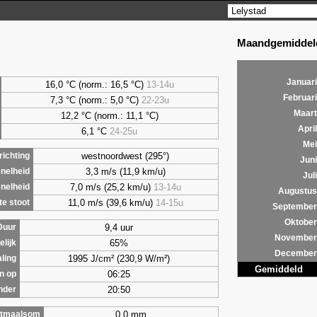
Maandgemiddeld
Januari
16,0 °C (norm.: 16,5 °C)
13-14u
Februari
7,3
°C (norm.: 5,0 °C)
22-23u
Maart
12,2 °C (norm.: 11,1 °C)
April
6,1
°C
24-25u
Mei
westnoordwest (295°)
ichting
Juni
3,3 m/s (11,9 km/u)
nelheid
Juli
7,0 m/s (25,2 km/u)
13-14u
nelheid
Augustus
11,0 m/s (39,6 km/u)
14-15u
e stoot
September
Oktober
9,4 uur
Duur
November
65%
lijk
December
1995 J/cm² (230,9 W/m²)
aling
Gemiddeld
06:25
n op
20:50
nder
0,0 mm
tmaalsom