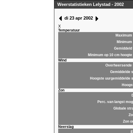
Weerstatistieken Lelystad - 2002
di 23 apr 2002
X
Temperatuur
Maximum
Minimum
Gemiddeld
Minimum op 10 cm hoogte
Wind
Overheersende r
Gemiddelde s
Hoogste uurgemiddelde s
Hoogst
Zon
Perc. van langst moge
Globale str
Zo
Zon o
Neerslag
E