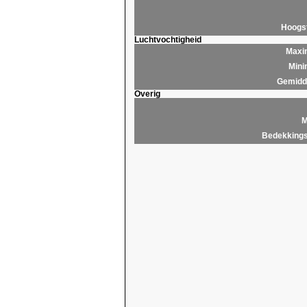
Hoogs
Luchtvochtigheid
Maxim
Mini
Gemidde
Overig
M
Bedekkings