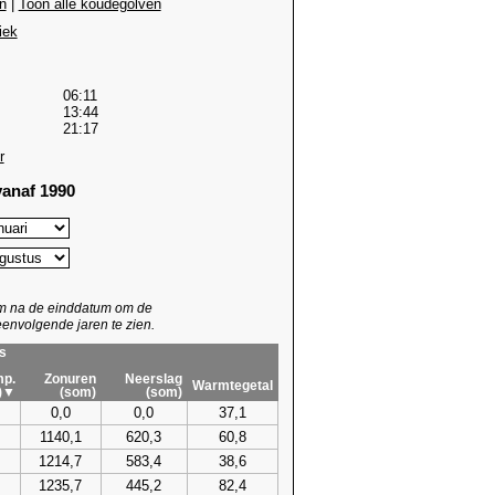
n
|
Toon alle koudegolven
iek
06:11
13:44
21:17
r
anaf 1990
um na de einddatum om de
envolgende jaren te zien.
s
p.
Zonuren
Neerslag
Warmtegetal
)▼
(som)
(som)
0,0
0,0
37,1
1140,1
620,3
60,8
1214,7
583,4
38,6
1235,7
445,2
82,4