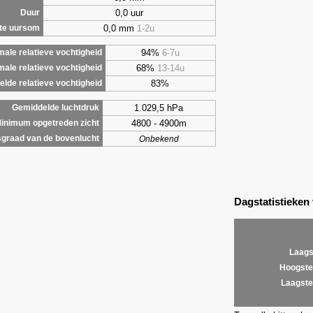
0,0 uur
Duur
0,0 mm
1-2u
te uursom
94%
6-7u
ale relatieve vochtigheid
68%
13-14u
male relatieve vochtigheid
83%
lde relatieve vochtigheid
1.029,5 hPa
Gemiddelde luchtdruk
4800 - 4900m
inimum opgetreden zicht
graad van de bovenlucht
Onbekend
Dagstatistieken
Laags
Hoogste
Laagste