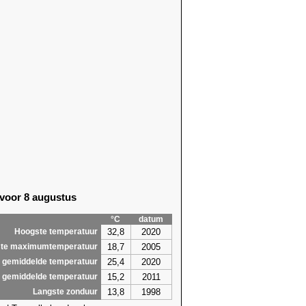
 voor 8 augustus
°C
datum
32,8
2020
Hoogste temperatuur
18,7
2005
te maximumtemperatuur
25,4
2020
 gemiddelde temperatuur
15,2
2011
 gemiddelde temperatuur
13,8
1998
Langste zonduur