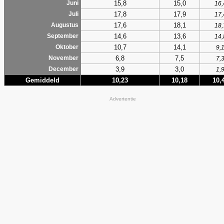
15,8
15,0
Juni
16,
17,8
17,9
Juli
17,
17,6
18,1
Augustus
18,
14,6
13,6
September
14,
10,7
14,1
Oktober
9,
6,8
7,5
November
7,
3,9
3,0
December
1,
Gemiddeld
10,23
10,18
10,
Advertentie