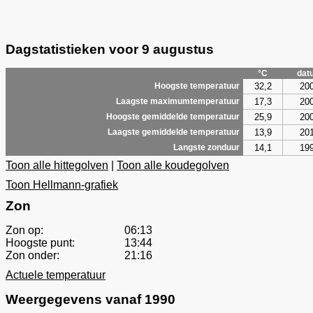
Dagstatistieken voor 9 augustus
°C
dat
32,2
20
Hoogste temperatuur
17,3
20
Laagste maximumtemperatuur
25,9
20
Hoogste gemiddelde temperatuur
13,9
20
Laagste gemiddelde temperatuur
14,1
19
Langste zonduur
Toon alle hittegolven
|
Toon alle koudegolven
Toon Hellmann-grafiek
Zon
Zon op:
06:13
Hoogste punt:
13:44
Zon onder:
21:16
Actuele temperatuur
Weergegevens vanaf 1990