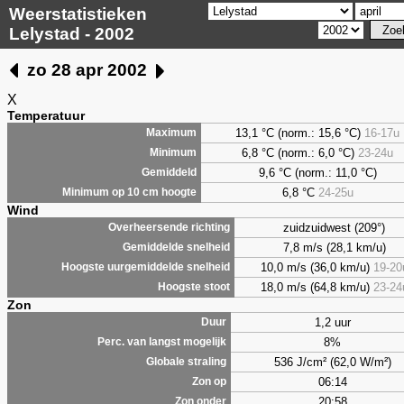
Weerstatistieken
Lelystad - 2002
zo 28 apr 2002
X
Temperatuur
13,1 °C (norm.: 15,6 °C)
16-17u
Maximum
6,8
°C (norm.: 6,0 °C)
23-24u
Minimum
9,6
°C (norm.: 11,0 °C)
Gemiddeld
6,8
°C
24-25u
Minimum op 10 cm hoogte
Wind
zuidzuidwest (209°)
Overheersende richting
7,8 m/s (28,1 km/u)
Gemiddelde snelheid
10,0 m/s (36,0 km/u)
19-20
Hoogste uurgemiddelde snelheid
18,0 m/s (64,8 km/u)
23-24
Hoogste stoot
Zon
1,2 uur
Duur
8%
Perc. van langst mogelijk
536 J/cm² (62,0 W/m²)
Globale straling
06:14
Zon op
20:58
Zon onder