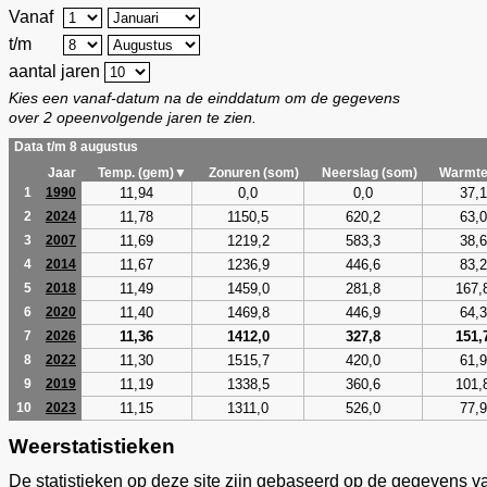
Vanaf
t/m
aantal jaren
Kies een vanaf-datum na de einddatum om de gegevens
over 2 opeenvolgende jaren te zien.
Data t/m 8 augustus
Jaar
Temp. (gem)▼
Zonuren (som)
Neerslag (som)
Warmte
11,94
0,0
0,0
37,1
1
1990
11,78
1150,5
620,2
63,0
2
2024
11,69
1219,2
583,3
38,6
3
2007
11,67
1236,9
446,6
83,2
4
2014
11,49
1459,0
281,8
167,
5
2018
11,40
1469,8
446,9
64,3
6
2020
11,36
1412,0
327,8
151,
7
2026
11,30
1515,7
420,0
61,9
8
2022
11,19
1338,5
360,6
101,
9
2019
11,15
1311,0
526,0
77,9
10
2023
Weerstatistieken
De statistieken op deze site zijn gebaseerd op de gegevens v