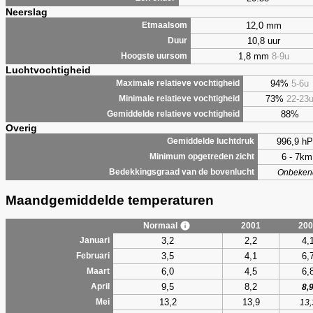
Neerslag
12,0 mm
Etmaalsom
10,8 uur
Duur
1,8 mm
8-9u
Hoogste uursom
Luchtvochtigheid
94%
5-6u
Maximale relatieve vochtigheid
73%
22-23
Minimale relatieve vochtigheid
88%
Gemiddelde relatieve vochtigheid
Overig
996,9 hP
Gemiddelde luchtdruk
6 - 7km
Minimum opgetreden zicht
Bedekkingsgraad van de bovenlucht
Onbeken
Maandgemiddelde temperaturen
Normaal
2001
200
3,2
2,2
4,
Januari
3,5
4,1
6,
Februari
6,0
4,5
6,
Maart
9,5
8,2
April
8,
13,2
13,9
Mei
13,