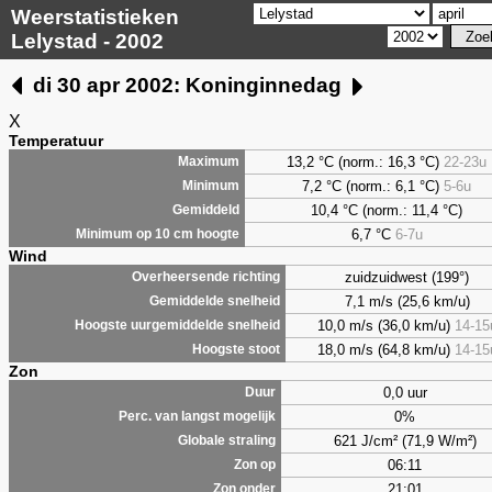
Weerstatistieken
Lelystad - 2002
di 30 apr 2002: Koninginnedag
X
Temperatuur
13,2 °C (norm.: 16,3 °C)
22-23u
Maximum
7,2
°C (norm.: 6,1 °C)
5-6u
Minimum
10,4 °C (norm.: 11,4 °C)
Gemiddeld
6,7
°C
6-7u
Minimum op 10 cm hoogte
Wind
zuidzuidwest (199°)
Overheersende richting
7,1 m/s (25,6 km/u)
Gemiddelde snelheid
10,0 m/s (36,0 km/u)
14-15
Hoogste uurgemiddelde snelheid
18,0 m/s (64,8 km/u)
14-15
Hoogste stoot
Zon
0,0 uur
Duur
0%
Perc. van langst mogelijk
621 J/cm² (71,9 W/m²)
Globale straling
06:11
Zon op
21:01
Zon onder