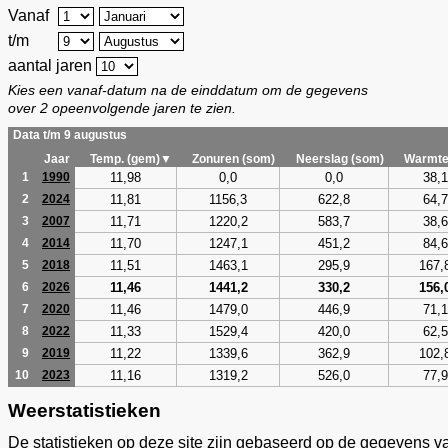
Vanaf
t/m
aantal jaren
Kies een vanaf-datum na de einddatum om de gegevens
over 2 opeenvolgende jaren te zien.
Data t/m 9 augustus
Jaar
Temp. (gem)▼
Zonuren (som)
Neerslag (som)
Warmte
11,98
0,0
0,0
38,1
1
1990
11,81
1156,3
622,8
64,7
2
2024
11,71
1220,2
583,7
38,6
3
2007
11,70
1247,1
451,2
84,6
4
2014
11,51
1463,1
295,9
167,
5
2018
11,46
1441,2
330,2
156,
6
2026
11,46
1479,0
446,9
71,1
7
2020
11,33
1529,4
420,0
62,5
8
2022
11,22
1339,6
362,9
102,
9
2019
11,16
1319,2
526,0
77,9
10
2023
Weerstatistieken
De statistieken op deze site zijn gebaseerd op de gegevens v