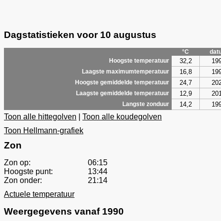
Dagstatistieken voor 10 augustus
°C
dat
32,2
19
Hoogste temperatuur
16,8
19
Laagste maximumtemperatuur
24,7
20
Hoogste gemiddelde temperatuur
12,9
20
Laagste gemiddelde temperatuur
14,2
19
Langste zonduur
Toon alle hittegolven
|
Toon alle koudegolven
Toon Hellmann-grafiek
Zon
Zon op:
06:15
Hoogste punt:
13:44
Zon onder:
21:14
Actuele temperatuur
Weergegevens vanaf 1990