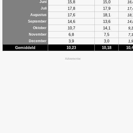
15,8
15,0
Juni
16,
17,8
17,9
Juli
17,
17,6
18,1
Augustus
18,
14,6
13,6
September
14,
10,7
14,1
Oktober
9,
6,8
7,5
November
7,
3,9
3,0
December
1,
Gemiddeld
10,23
10,18
10,
Advertentie