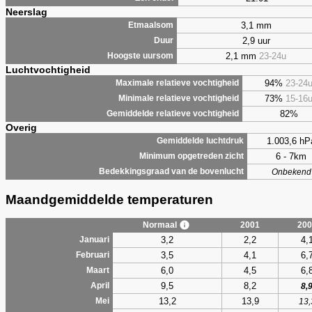
Neerslag
3,1 mm
Etmaalsom
2,9 uur
Duur
2,1 mm
23-24u
Hoogste uursom
Luchtvochtigheid
94%
23-24
Maximale relatieve vochtigheid
73%
15-16
Minimale relatieve vochtigheid
82%
Gemiddelde relatieve vochtigheid
Overig
1.003,6 hP
Gemiddelde luchtdruk
6 - 7km
Minimum opgetreden zicht
Bedekkingsgraad van de bovenlucht
Onbekend
Maandgemiddelde temperaturen
Normaal
2001
200
3,2
2,2
4,
Januari
3,5
4,1
6,
Februari
6,0
4,5
6,
Maart
9,5
8,2
April
8,
13,2
13,9
Mei
13,