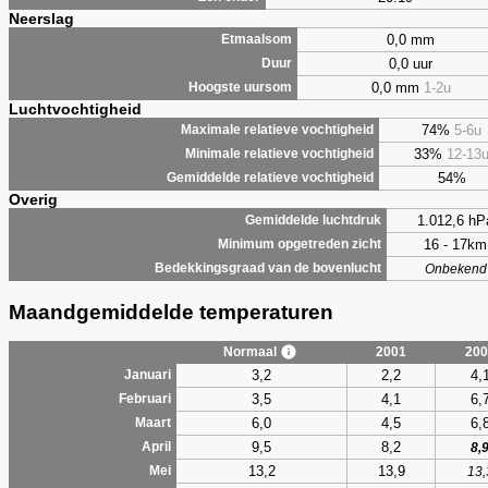
Neerslag
0,0 mm
Etmaalsom
0,0 uur
Duur
0,0 mm
1-2u
Hoogste uursom
Luchtvochtigheid
74%
5-6u
Maximale relatieve vochtigheid
33%
12-13
Minimale relatieve vochtigheid
54%
Gemiddelde relatieve vochtigheid
Overig
1.012,6 hP
Gemiddelde luchtdruk
16 - 17km
Minimum opgetreden zicht
Bedekkingsgraad van de bovenlucht
Onbekend
Maandgemiddelde temperaturen
Normaal
2001
200
3,2
2,2
4,
Januari
3,5
4,1
6,
Februari
6,0
4,5
6,
Maart
9,5
8,2
April
8,
13,2
13,9
Mei
13,