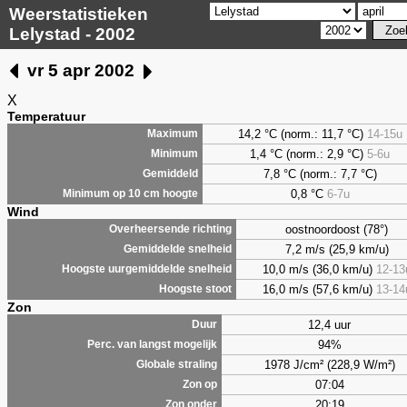
Weerstatistieken
Lelystad - 2002
vr 5 apr 2002
X
Temperatuur
14,2 °C (norm.: 11,7 °C)
14-15u
Maximum
1,4
°C (norm.: 2,9 °C)
5-6u
Minimum
7,8
°C (norm.: 7,7 °C)
Gemiddeld
0,8
°C
6-7u
Minimum op 10 cm hoogte
Wind
oostnoordoost (78°)
Overheersende richting
7,2 m/s (25,9 km/u)
Gemiddelde snelheid
10,0 m/s (36,0 km/u)
12-13
Hoogste uurgemiddelde snelheid
16,0 m/s (57,6 km/u)
13-14
Hoogste stoot
Zon
12,4 uur
Duur
94%
Perc. van langst mogelijk
1978 J/cm² (228,9 W/m²)
Globale straling
07:04
Zon op
20:19
Zon onder