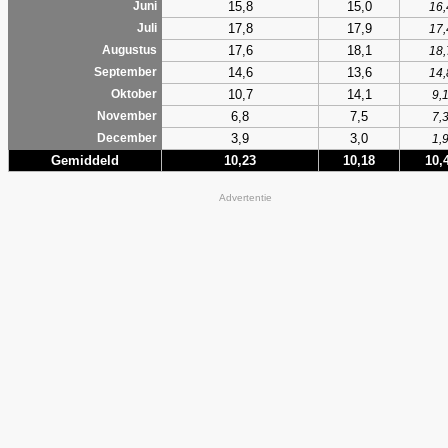
15,8
15,0
Juni
16,
17,8
17,9
Juli
17,
17,6
18,1
Augustus
18,
14,6
13,6
September
14,
10,7
14,1
Oktober
9,
6,8
7,5
November
7,
3,9
3,0
December
1,
Gemiddeld
10,23
10,18
10,
Advertentie