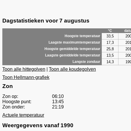
Dagstatistieken voor 7 augustus
°C
dat
33,5
20
Hoogste temperatuur
17,3
20
Laagste maximumtemperatuur
25,8
20
Hoogste gemiddelde temperatuur
13,5
20
Laagste gemiddelde temperatuur
14,3
19
Langste zonduur
Toon alle hittegolven
|
Toon alle koudegolven
Toon Hellmann-grafiek
Zon
Zon op:
06:10
Hoogste punt:
13:45
Zon onder:
21:19
Actuele temperatuur
Weergegevens vanaf 1990