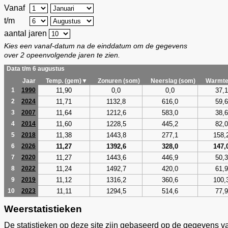
Vanaf
t/m
aantal jaren
Kies een vanaf-datum na de einddatum om de gegevens
over 2 opeenvolgende jaren te zien.
Data t/m 6 augustus
Jaar
Temp. (gem)▼
Zonuren (som)
Neerslag (som)
Warmte
11,90
0,0
0,0
37,1
1
1990
11,71
1132,8
616,0
59,6
2
2024
11,64
1212,6
583,0
38,6
3
2007
11,60
1228,5
445,2
82,0
4
2014
11,38
1443,8
277,1
158,
5
2018
11,27
1392,6
328,0
147,
6
2026
11,27
1443,6
446,9
50,3
7
2020
11,24
1492,7
420,0
61,9
8
2022
11,12
1316,2
360,6
100,
9
2019
11,11
1294,5
514,6
77,9
10
2023
Weerstatistieken
De statistieken op deze site zijn gebaseerd op de gegevens v