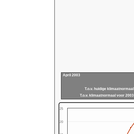
April 2003
T.o.v. huidige klimaatnormaal
T.o.v. klimaatnormaal voor 2003
25
20