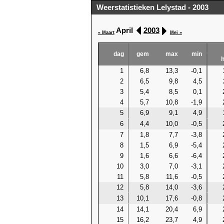
Weerstatistieken Lelystad - 2003
April
2003
« Maart
Mei »
dag
gem
max
min
1
6,8
13,3
-0,1
2
6,5
9,8
4,5
3
5,4
8,5
0,1
4
5,7
10,8
-1,9
5
6,9
9,1
4,9
6
4,4
10,0
-0,5
7
1,8
7,7
-3,8
8
1,5
6,9
-5,4
9
1,6
6,6
-6,4
10
3,0
7,0
-3,1
11
5,8
11,6
-0,5
12
5,8
14,0
-3,6
13
10,1
17,6
-0,8
14
14,1
20,4
6,9
15
16,2
23,7
4,9