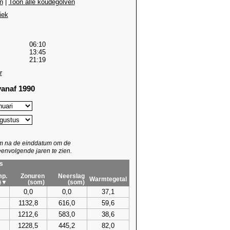
n
|
Toon alle koudegolven
iek
06:10
13:45
21:19
r
anaf 1990
um na de einddatum om de
envolgende jaren te zien.
s
p.
Zonuren
Neerslag
Warmtegetal
)▼
(som)
(som)
0,0
0,0
37,1
1132,8
616,0
59,6
1212,6
583,0
38,6
1228,5
445,2
82,0