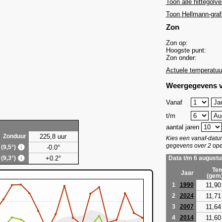
Toon alle hittegolve
Toon Hellmann-graf
Zon
Zon op:
Hoogste punt:
Zon onder:
Actuele temperatuu
Weergegevens v
Vanaf
t/m
aantal jaren
225,8 uur
Zonduur
Kies een vanaf-dat
gegevens over 2 ope
-0.0°
 (9,5°)
+0.2°
 (9,3°)
Data t/m 6 augustu
Tem
Jaar
(gem
11,90
1
1990
11,71
2
2024
11,64
3
2007
11,60
4
2014