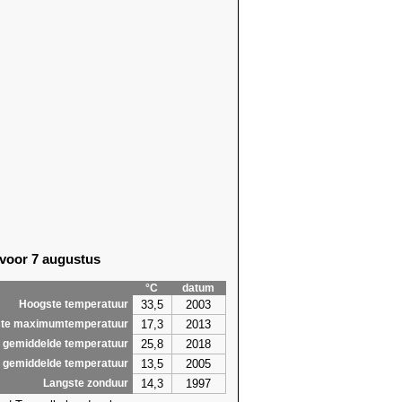
8)
15,7 (2007)
9)
14,4 (2003)
1)
17,3 (2018)
1)
21,4 (2018)
1)
18,5 (2018)
1)
17,1 (2011)
4)
18,5 (1996)
4)
17,6 (2011)
6)
17,5 (2019)
6)
20,1 (2007)
6)
17,7 (2007)
6)
18,5 (2007)
6)
18,9 (1993)
 voor 7 augustus
1)
19,8 (1993)
6)
19,6 (1993)
°C
datum
,3
21,4
33,5
2003
Hoogste temperatuur
17,3
2013
te maximumtemperatuur
25,8
2018
 gemiddelde temperatuur
13,5
2005
 gemiddelde temperatuur
14,3
1997
Langste zonduur