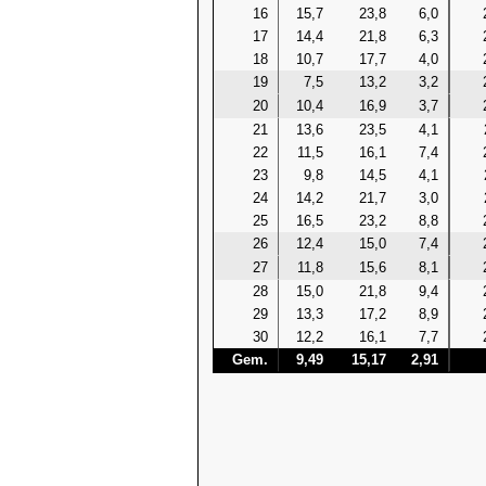
16
15,7
23,8
6,0
17
14,4
21,8
6,3
18
10,7
17,7
4,0
19
7,5
13,2
3,2
20
10,4
16,9
3,7
21
13,6
23,5
4,1
22
11,5
16,1
7,4
23
9,8
14,5
4,1
24
14,2
21,7
3,0
25
16,5
23,2
8,8
26
12,4
15,0
7,4
27
11,8
15,6
8,1
28
15,0
21,8
9,4
29
13,3
17,2
8,9
30
12,2
16,1
7,7
Gem.
9,49
15,17
2,91