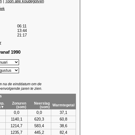
n
|
Toon alle koudegolven
iek
06:11
13:44
21:17
r
anaf 1990
um na de einddatum om de
envolgende jaren te zien.
s
p.
Zonuren
Neerslag
Warmtegetal
)▼
(som)
(som)
0,0
0,0
37,1
1140,1
620,3
60,8
1214,7
583,4
38,6
1235,7
445,2
82,4