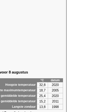
99)
22,6 (2020)
94)
21,9 (2012)
14)
24,6 (2012)
14)
25,2 (2012)
14)
23,7 (2009)
14)
23,5 (2020)
93)
22,1 (1991)
14)
22,3 (2001)
14)
23,4 (1997)
18)
24,5 (2022)
98)
23,0 (2019)
93)
24,6 (2019)
93)
22,6 (2019)
 voor 8 augustus
10)
21,8 (1990)
98)
19,1 (2015)
°C
datum
10)
21,7 (2005)
32,8
2020
Hoogste temperatuur
1,6
26,1
18,7
2005
te maximumtemperatuur
25,4
2020
 gemiddelde temperatuur
15,2
2011
 gemiddelde temperatuur
13,8
1998
Langste zonduur