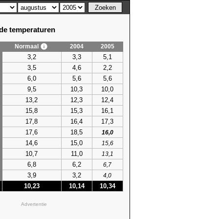
e temperaturen
Normaal
2004
2005
em. temperatuur
3,2
3,3
5,1
hoogste
3,5
4,6
2,2
15)
24,6 (2013)
6,0
5,6
5,6
05)
25,4 (2013)
9,5
10,3
10,0
21)
24,0
(2026)
96)
25,8
13,2
(2026)
12,3
12,4
05)
23,0 (2007)
15,8
15,3
16,1
05)
23,5 (2003)
17,8
16,4
17,3
05)
25,8 (2018)
17,6
18,5
16,0
11)
25,4 (2020)
14,6
15,0
15,6
16)
25,9 (2004)
10,7
11,0
13,1
16)
24,7 (2020)
6,8
6,2
6,7
06)
25,4 (2020)
3,9
3,2
4,0
06)
26,1 (2020)
10,23
10,14
10,34
93)
24,9 (2020)
94)
23,8 (2022)
Advertentie
94)
23,6 (2001)