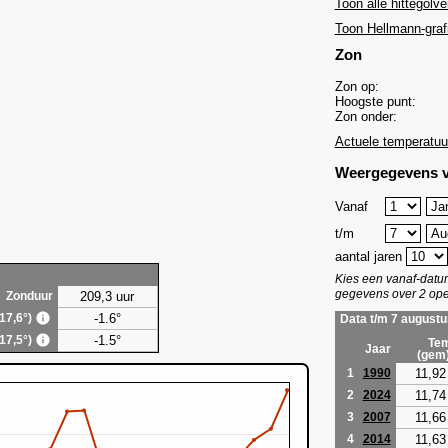
Toon alle hittegolve
Toon Hellmann-graf
Zon
Zon op:
Hoogste punt:
Zon onder:
Actuele temperatuu
Weergegevens v
Vanaf
t/m
aantal jaren
Kies een vanaf-dat
gegevens over 2 ope
209,3 uur
Zonduur
-1.6°
(17,6°)
Data t/m 7 augustu
-1.5°
(17,5°)
Tem
Jaar
(gem
11,92
1
1990
11,74
2
2024
11,66
3
2007
11,63
4
2014