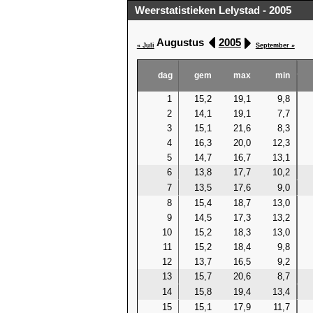
Weerstatistieken Lelystad - 2005
Augustus
2005
« Juli
September »
dag
gem
max
min
1
15,2
19,1
9,8
2
14,1
19,1
7,7
3
15,1
21,6
8,3
4
16,3
20,0
12,3
5
14,7
16,7
13,1
6
13,8
17,7
10,2
7
13,5
17,6
9,0
8
15,4
18,7
13,0
9
14,5
17,3
13,2
10
15,2
18,3
13,0
11
15,2
18,4
9,8
12
13,7
16,5
9,2
13
15,7
20,6
8,7
14
15,8
19,4
13,4
15
15,1
17,9
11,7