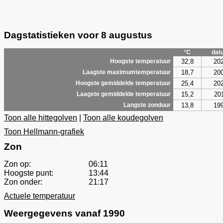
Dagstatistieken voor 8 augustus
°C
dat
32,8
20
Hoogste temperatuur
18,7
20
Laagste maximumtemperatuur
25,4
20
Hoogste gemiddelde temperatuur
15,2
20
Laagste gemiddelde temperatuur
13,8
19
Langste zonduur
Toon alle hittegolven
|
Toon alle koudegolven
Toon Hellmann-grafiek
Zon
Zon op:
06:11
Hoogste punt:
13:44
Zon onder:
21:17
Actuele temperatuur
Weergegevens vanaf 1990