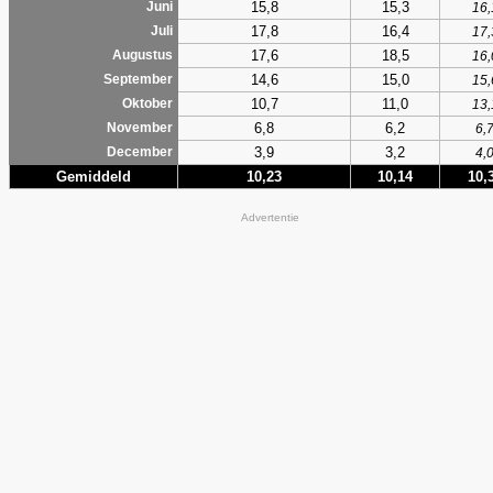
15,8
15,3
Juni
16,
17,8
16,4
Juli
17,
17,6
18,5
Augustus
16,
14,6
15,0
September
15,
10,7
11,0
Oktober
13,
6,8
6,2
November
6,
3,9
3,2
December
4,
Gemiddeld
10,23
10,14
10,
Advertentie