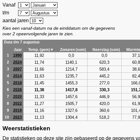
Vanaf
t/m
aantal jaren
Kies een vanaf-datum na de einddatum om de gegevens
over 2 opeenvolgende jaren te zien.
Data t/m 7 augustus
Jaar
Temp. (gem)▼
Zonuren (som)
Neerslag (som)
Warmte
11,92
0,0
0,0
37,1
1
1990
11,74
1140,1
620,3
60,8
2
2024
11,66
1214,7
583,4
38,6
3
2007
11,63
1235,7
445,2
82,4
4
2014
11,45
1455,3
277,0
166,
5
2018
11,38
1417,8
330,3
151,
6
2026
11,33
1457,6
446,9
56,9
7
2020
11,27
1505,7
420,0
61,9
8
2022
11,16
1327,6
360,6
101,
9
2019
11,13
1304,4
518,2
77,9
10
2023
Weerstatistieken
De statistieken op deze site zijn gebaseerd op de gegevens v