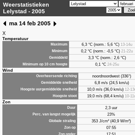
Weerstatistieken
Lelystad - 2005
ma 14 feb 2005
X
Temperatuur
6,3 °C (norm.: 5,6 °C)
13-14u
Maximum
0,2 °C (norm.: -0,5 °C)
21-22u
Minimum
3,3 °C (norm.: 2,6 °C)
Gemiddeld
0,1 °C
24-25u
Minimum op 10 cm hoogte
Wind
noordnoordwest (336°)
Overheersende richting
6,8 m/s (24,5 km/u)
Gemiddelde snelheid
10,0 m/s (36,0 km/u)
12-13
Hoogste uurgemiddelde snelheid
19,0 m/s (68,4 km/u)
10-11
Hoogste stoot
Zon
2,3 uur
Duur
23%
Perc. van langst mogelijk
353 J/cm² (40,9 W/m²)
Globale straling
07:55
Zon op
17:51
Zon onder