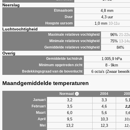
Neerslag
4,8 mm
Etmaalsom
4,3 uur
Duur
1,0 mm
10-11u
Hoogste uursom
Luchtvochtigheid
96%
21-22
Maximale relatieve vochtigheid
75%
13-14
Minimale relatieve vochtigheid
84%
Gemiddelde relatieve vochtigheid
Overig
1.005,9 hPa
Gemiddelde luchtdruk
8 - 9km
Minimum opgetreden zicht
6 octa's (Zwaar bewolk
Bedekkingsgraad van de bovenlucht
Maandgemiddelde temperaturen
Normaal
2004
200
3,2
3,3
5,
Januari
3,5
4,6
Februari
2,
6,0
5,6
Maart
5,
9,5
10,3
April
10,
13,2
12,3
Mei
12,