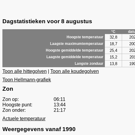
Dagstatistieken voor 8 augustus
°C
dat
32,8
20
Hoogste temperatuur
18,7
20
Laagste maximumtemperatuur
25,4
20
Hoogste gemiddelde temperatuur
15,2
20
Laagste gemiddelde temperatuur
13,8
19
Langste zonduur
Toon alle hittegolven
|
Toon alle koudegolven
Toon Hellmann-grafiek
Zon
Zon op:
06:11
Hoogste punt:
13:44
Zon onder:
21:17
Actuele temperatuur
Weergegevens vanaf 1990