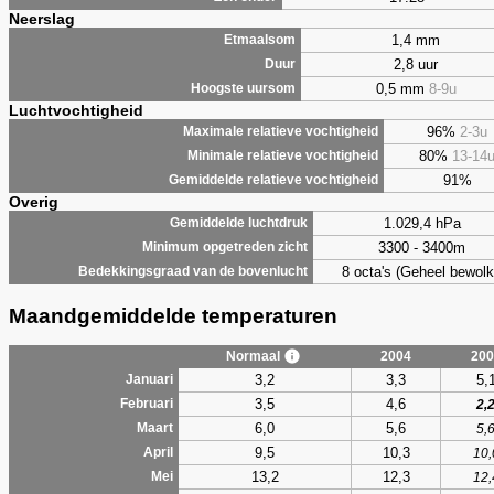
Neerslag
1,4 mm
Etmaalsom
2,8 uur
Duur
0,5 mm
8-9u
Hoogste uursom
Luchtvochtigheid
96%
2-3u
Maximale relatieve vochtigheid
80%
13-14
Minimale relatieve vochtigheid
91%
Gemiddelde relatieve vochtigheid
Overig
1.029,4 hPa
Gemiddelde luchtdruk
3300 - 3400m
Minimum opgetreden zicht
8 octa's (Geheel bewolk
Bedekkingsgraad van de bovenlucht
Maandgemiddelde temperaturen
Normaal
2004
200
3,2
3,3
5,
Januari
3,5
4,6
Februari
2,
6,0
5,6
Maart
5,
9,5
10,3
April
10,
13,2
12,3
Mei
12,