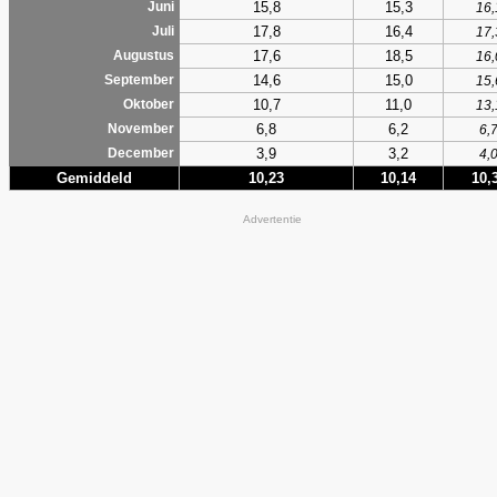
15,8
15,3
Juni
16,
17,8
16,4
Juli
17,
17,6
18,5
Augustus
16,
14,6
15,0
September
15,
10,7
11,0
Oktober
13,
6,8
6,2
November
6,
3,9
3,2
December
4,
Gemiddeld
10,23
10,14
10,
Advertentie