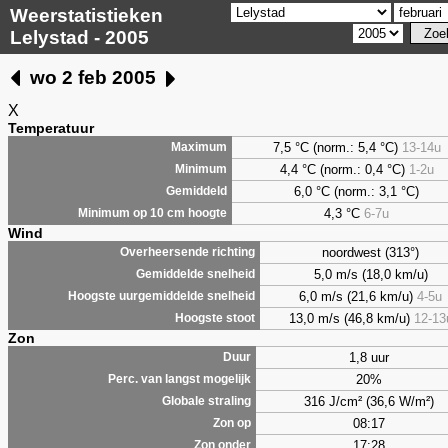
Weerstatistieken
Lelystad - 2005
wo 2 feb 2005
X
Temperatuur
7,5 °C (norm.: 5,4 °C)
13-14u
Maximum
4,4 °C (norm.: 0,4 °C)
1-2u
Minimum
6,0 °C (norm.: 3,1 °C)
Gemiddeld
4,3 °C
6-7u
Minimum op 10 cm hoogte
Wind
noordwest (313°)
Overheersende richting
5,0 m/s (18,0 km/u)
Gemiddelde snelheid
6,0 m/s (21,6 km/u)
4-5u
Hoogste uurgemiddelde snelheid
13,0 m/s (46,8 km/u)
12-13
Hoogste stoot
Zon
1,8 uur
Duur
20%
Perc. van langst mogelijk
316 J/cm² (36,6 W/m²)
Globale straling
08:17
Zon op
17:28
Zon onder