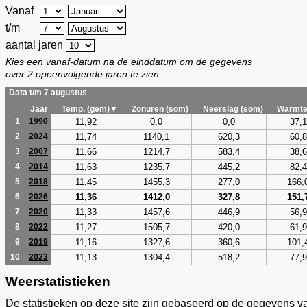
Vanaf
t/m
aantal jaren
Kies een vanaf-datum na de einddatum om de gegevens
over 2 opeenvolgende jaren te zien.
Data t/m 7 augustus
Jaar
Temp. (gem)▼
Zonuren (som)
Neerslag (som)
Warmte
11,92
0,0
0,0
37,1
1
1990
11,74
1140,1
620,3
60,8
2
2024
11,66
1214,7
583,4
38,6
3
2007
11,63
1235,7
445,2
82,4
4
2014
11,45
1455,3
277,0
166,
5
2018
11,36
1412,0
327,8
151,
6
2026
11,33
1457,6
446,9
56,9
7
2020
11,27
1505,7
420,0
61,9
8
2022
11,16
1327,6
360,6
101,
9
2019
11,13
1304,4
518,2
77,9
10
2023
Weerstatistieken
De statistieken op deze site zijn gebaseerd op de gegevens v