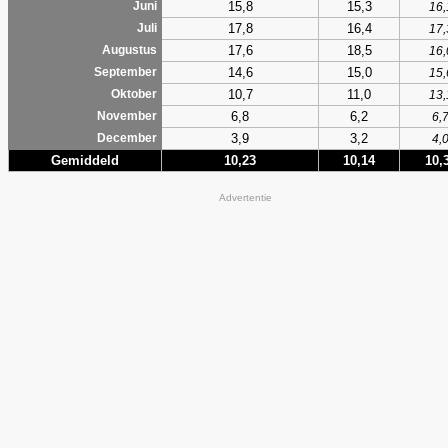
15,8
15,3
Juni
16,
17,8
16,4
Juli
17,
17,6
18,5
Augustus
16,
14,6
15,0
September
15,
10,7
11,0
Oktober
13,
6,8
6,2
November
6,
3,9
3,2
December
4,
Gemiddeld
10,23
10,14
10,
Advertentie