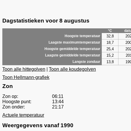
Dagstatistieken voor 8 augustus
°C
dat
32,8
20
Hoogste temperatuur
18,7
20
Laagste maximumtemperatuur
25,4
20
Hoogste gemiddelde temperatuur
15,2
20
Laagste gemiddelde temperatuur
13,8
19
Langste zonduur
Toon alle hittegolven
|
Toon alle koudegolven
Toon Hellmann-grafiek
Zon
Zon op:
06:11
Hoogste punt:
13:44
Zon onder:
21:17
Actuele temperatuur
Weergegevens vanaf 1990