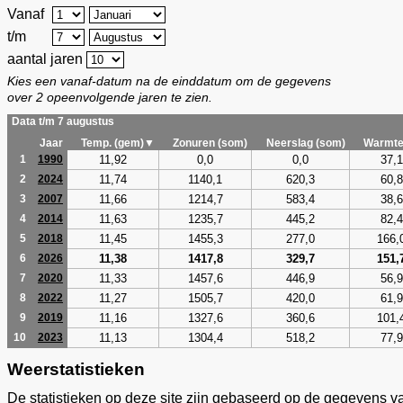
Vanaf
t/m
aantal jaren
Kies een vanaf-datum na de einddatum om de gegevens
over 2 opeenvolgende jaren te zien.
Data t/m 7 augustus
Jaar
Temp. (gem)▼
Zonuren (som)
Neerslag (som)
Warmte
11,92
0,0
0,0
37,1
1
1990
11,74
1140,1
620,3
60,8
2
2024
11,66
1214,7
583,4
38,6
3
2007
11,63
1235,7
445,2
82,4
4
2014
11,45
1455,3
277,0
166,
5
2018
11,38
1417,8
329,7
151,
6
2026
11,33
1457,6
446,9
56,9
7
2020
11,27
1505,7
420,0
61,9
8
2022
11,16
1327,6
360,6
101,
9
2019
11,13
1304,4
518,2
77,9
10
2023
Weerstatistieken
De statistieken op deze site zijn gebaseerd op de gegevens v