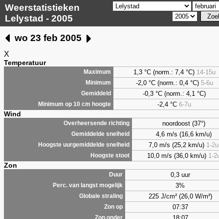
Weerstatistieken
Lelystad - 2005
wo 23 feb 2005
X
Temperatuur
1,3
°C (norm.: 7,4 °C)
14-15u
Maximum
-2,0 °C (norm.: 0,4 °C)
5-6u
Minimum
-0,3 °C (norm.: 4,1 °C)
Gemiddeld
-2,4 °C
6-7u
Minimum op 10 cm hoogte
Wind
noordoost (37°)
Overheersende richting
4,6 m/s (16,6 km/u)
Gemiddelde snelheid
7,0 m/s (25,2 km/u)
1-2u
Hoogste uurgemiddelde snelheid
10,0 m/s (36,0 km/u)
1-2
Hoogste stoot
Zon
0,3 uur
Duur
3%
Perc. van langst mogelijk
225 J/cm² (26,0 W/m²)
Globale straling
07:37
Zon op
18:07
Zon onder