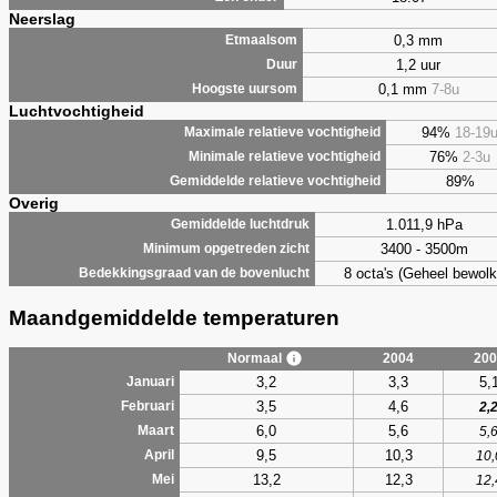
Neerslag
0,3 mm
Etmaalsom
1,2 uur
Duur
0,1 mm
7-8u
Hoogste uursom
Luchtvochtigheid
94%
18-19
Maximale relatieve vochtigheid
76%
2-3u
Minimale relatieve vochtigheid
89%
Gemiddelde relatieve vochtigheid
Overig
1.011,9 hPa
Gemiddelde luchtdruk
3400 - 3500m
Minimum opgetreden zicht
8 octa's (Geheel bewolk
Bedekkingsgraad van de bovenlucht
Maandgemiddelde temperaturen
Normaal
2004
200
3,2
3,3
5,
Januari
3,5
4,6
Februari
2,
6,0
5,6
Maart
5,
9,5
10,3
April
10,
13,2
12,3
Mei
12,