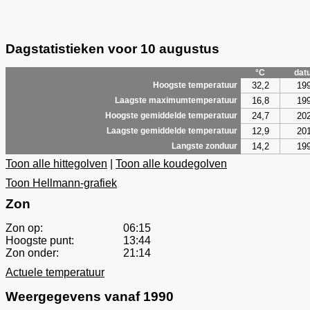
Dagstatistieken voor 10 augustus
°C
dat
32,2
19
Hoogste temperatuur
16,8
19
Laagste maximumtemperatuur
24,7
20
Hoogste gemiddelde temperatuur
12,9
20
Laagste gemiddelde temperatuur
14,2
19
Langste zonduur
Toon alle hittegolven
|
Toon alle koudegolven
Toon Hellmann-grafiek
Zon
Zon op:
06:15
Hoogste punt:
13:44
Zon onder:
21:14
Actuele temperatuur
Weergegevens vanaf 1990