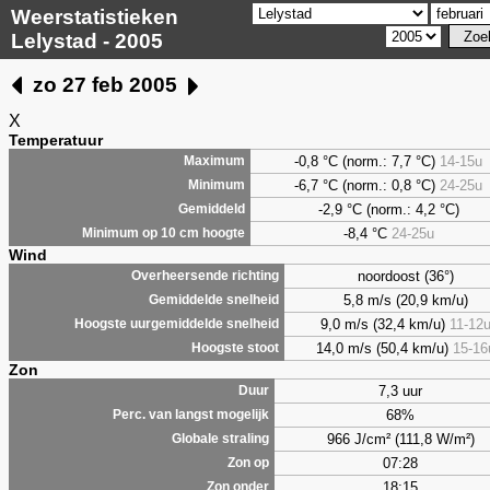
Weerstatistieken
Lelystad - 2005
zo 27 feb 2005
X
Temperatuur
-0,8 °C (norm.: 7,7 °C)
14-15u
Maximum
-6,7 °C (norm.: 0,8 °C)
24-25u
Minimum
-2,9 °C (norm.: 4,2 °C)
Gemiddeld
-8,4 °C
24-25u
Minimum op 10 cm hoogte
Wind
noordoost (36°)
Overheersende richting
5,8 m/s (20,9 km/u)
Gemiddelde snelheid
9,0 m/s (32,4 km/u)
11-12
Hoogste uurgemiddelde snelheid
14,0 m/s (50,4 km/u)
15-16
Hoogste stoot
Zon
7,3 uur
Duur
68%
Perc. van langst mogelijk
966 J/cm² (111,8 W/m²)
Globale straling
07:28
Zon op
18:15
Zon onder