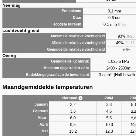
Neerslag
0,1 mm
Etmaalsom
0,6 uur
Duur
0,1 mm
8-9u
Hoogste uursom
Luchtvochtigheid
93%
8-9u
Maximale relatieve vochtigheid
49%
11-12
Minimale relatieve vochtigheid
70%
Gemiddelde relatieve vochtigheid
Overig
1.025,5 hPa
Gemiddelde luchtdruk
2400 - 2500m
Minimum opgetreden zicht
3 octa's (Half bewolkt
Bedekkingsgraad van de bovenlucht
Maandgemiddelde temperaturen
Normaal
2004
200
3,2
3,3
5,
Januari
3,5
4,6
Februari
2,
6,0
5,6
Maart
5,
9,5
10,3
April
10,
13,2
12,3
Mei
12,