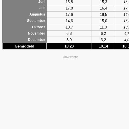
15,8
15,3
Juni
16,
17,8
16,4
Juli
17,
17,6
18,5
Augustus
16,
14,6
15,0
September
15,
10,7
11,0
Oktober
13,
6,8
6,2
November
6,
3,9
3,2
December
4,
Gemiddeld
10,23
10,14
10,
Advertentie