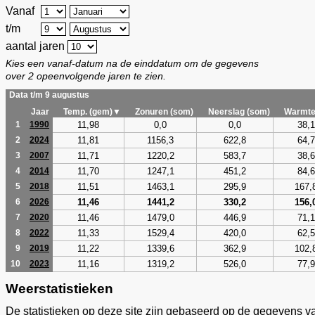
Vanaf
t/m
aantal jaren
Kies een vanaf-datum na de einddatum om de gegevens
over 2 opeenvolgende jaren te zien.
Data t/m 9 augustus
Jaar
Temp. (gem)▼
Zonuren (som)
Neerslag (som)
Warmte
11,98
0,0
0,0
38,1
1
1990
11,81
1156,3
622,8
64,7
2
2024
11,71
1220,2
583,7
38,6
3
2007
11,70
1247,1
451,2
84,6
4
2014
11,51
1463,1
295,9
167,
5
2018
11,46
1441,2
330,2
156,
6
2026
11,46
1479,0
446,9
71,1
7
2020
11,33
1529,4
420,0
62,5
8
2022
11,22
1339,6
362,9
102,
9
2019
11,16
1319,2
526,0
77,9
10
2023
Weerstatistieken
De statistieken op deze site zijn gebaseerd op de gegevens v