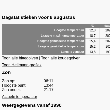
Dagstatistieken voor 8 augustus
°C
dat
32,8
20
Hoogste temperatuur
18,7
20
Laagste maximumtemperatuur
25,4
20
Hoogste gemiddelde temperatuur
15,2
20
Laagste gemiddelde temperatuur
13,8
19
Langste zonduur
Toon alle hittegolven
|
Toon alle koudegolven
Toon Hellmann-grafiek
Zon
Zon op:
06:11
Hoogste punt:
13:44
Zon onder:
21:17
Actuele temperatuur
Weergegevens vanaf 1990