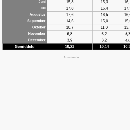
15,8
15,3
16,
Juni
17,8
16,4
17,
Juli
17,6
18,5
16,
Augustus
14,6
15,0
15,
September
10,7
11,0
13,
Oktober
6,8
6,2
November
6,
3,9
3,2
December
4,
Gemiddeld
10,23
10,14
10,
Advertentie