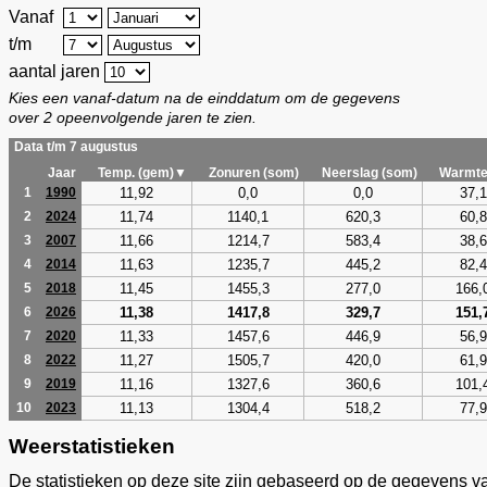
Vanaf
t/m
aantal jaren
Kies een vanaf-datum na de einddatum om de gegevens
over 2 opeenvolgende jaren te zien.
Data t/m 7 augustus
Jaar
Temp. (gem)▼
Zonuren (som)
Neerslag (som)
Warmte
11,92
0,0
0,0
37,1
1
1990
11,74
1140,1
620,3
60,8
2
2024
11,66
1214,7
583,4
38,6
3
2007
11,63
1235,7
445,2
82,4
4
2014
11,45
1455,3
277,0
166,
5
2018
11,38
1417,8
329,7
151,
6
2026
11,33
1457,6
446,9
56,9
7
2020
11,27
1505,7
420,0
61,9
8
2022
11,16
1327,6
360,6
101,
9
2019
11,13
1304,4
518,2
77,9
10
2023
Weerstatistieken
De statistieken op deze site zijn gebaseerd op de gegevens v