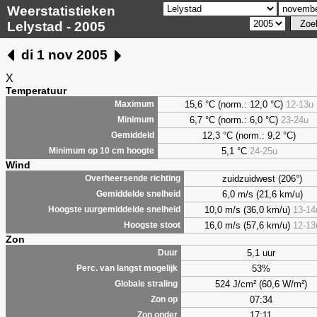
Weerstatistieken
Lelystad - 2005
di 1 nov 2005
X
Temperatuur
15,6 °C (norm.: 12,0 °C)
12-13u
Maximum
6,7
°C (norm.: 6,0 °C)
23-24u
Minimum
12,3 °C (norm.: 9,2 °C)
Gemiddeld
5,1
°C
24-25u
Minimum op 10 cm hoogte
Wind
zuidzuidwest (206°)
Overheersende richting
6,0 m/s (21,6 km/u)
Gemiddelde snelheid
10,0 m/s (36,0 km/u)
13-14
Hoogste uurgemiddelde snelheid
16,0 m/s (57,6 km/u)
12-13
Hoogste stoot
Zon
5,1 uur
Duur
53%
Perc. van langst mogelijk
524 J/cm² (60,6 W/m²)
Globale straling
07:34
Zon op
17:11
Zon onder