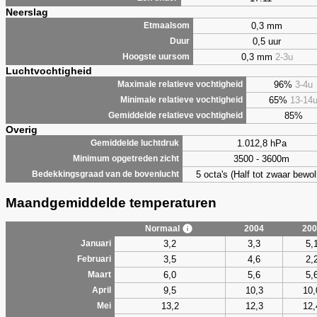
Neerslag
0,3 mm
Etmaalsom
0,5 uur
Duur
0,3 mm
2-3u
Hoogste uursom
Luchtvochtigheid
96%
3-4u
Maximale relatieve vochtigheid
65%
13-14
Minimale relatieve vochtigheid
85%
Gemiddelde relatieve vochtigheid
Overig
1.012,8 hPa
Gemiddelde luchtdruk
3500 - 3600m
Minimum opgetreden zicht
5 octa's (Half tot zwaar bewol
Bedekkingsgraad van de bovenlucht
Maandgemiddelde temperaturen
Normaal
2004
200
3,2
3,3
5,
Januari
3,5
4,6
2,
Februari
6,0
5,6
5,
Maart
9,5
10,3
10,
April
13,2
12,3
12,
Mei