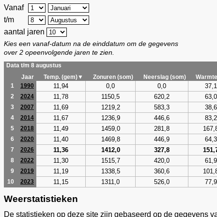
Vanaf
t/m
aantal jaren
Kies een vanaf-datum na de einddatum om de gegevens
over 2 opeenvolgende jaren te zien.
Data t/m 8 augustus
Jaar
Temp. (gem)▼
Zonuren (som)
Neerslag (som)
Warmte
11,94
0,0
0,0
37,1
1
1990
11,78
1150,5
620,2
63,0
2
2024
11,69
1219,2
583,3
38,6
3
2007
11,67
1236,9
446,6
83,2
4
2014
11,49
1459,0
281,8
167,
5
2018
11,40
1469,8
446,9
64,3
6
2020
11,36
1412,0
327,8
151,
7
2026
11,30
1515,7
420,0
61,9
8
2022
11,19
1338,5
360,6
101,
9
2019
11,15
1311,0
526,0
77,9
10
2023
Weerstatistieken
De statistieken op deze site zijn gebaseerd op de gegevens v