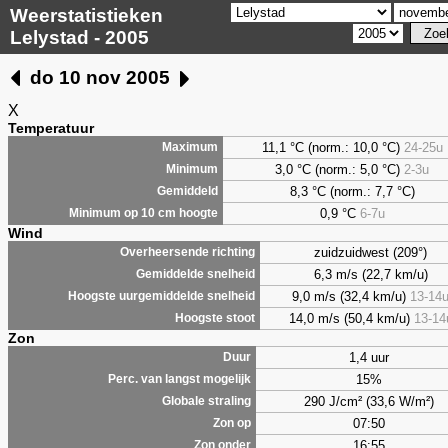
Weerstatistieken
Lelystad - 2005
do 10 nov 2005
X
Temperatuur
11,1 °C (norm.: 10,0 °C)
24-25u
Maximum
3,0
°C (norm.: 5,0 °C)
2-3u
Minimum
8,3
°C (norm.: 7,7 °C)
Gemiddeld
0,9
°C
6-7u
Minimum op 10 cm hoogte
Wind
zuidzuidwest (209°)
Overheersende richting
6,3 m/s (22,7 km/u)
Gemiddelde snelheid
9,0 m/s (32,4 km/u)
13-14
Hoogste uurgemiddelde snelheid
14,0 m/s (50,4 km/u)
13-14
Hoogste stoot
Zon
1,4 uur
Duur
15%
Perc. van langst mogelijk
290 J/cm² (33,6 W/m²)
Globale straling
07:50
Zon op
16:55
Zon onder