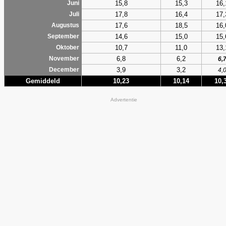
15,8
15,3
16,
Juni
17,8
16,4
17,
Juli
17,6
18,5
16,
Augustus
14,6
15,0
15,
September
10,7
11,0
13,
Oktober
6,8
6,2
November
6,
3,9
3,2
December
4,
Gemiddeld
10,23
10,14
10,
Advertentie