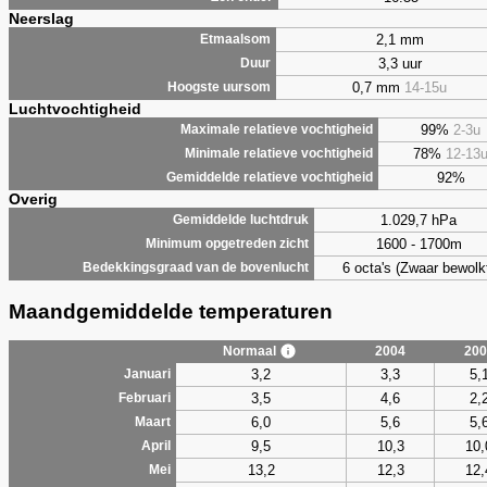
Neerslag
2,1 mm
Etmaalsom
3,3 uur
Duur
0,7 mm
14-15u
Hoogste uursom
Luchtvochtigheid
99%
2-3u
Maximale relatieve vochtigheid
78%
12-13
Minimale relatieve vochtigheid
92%
Gemiddelde relatieve vochtigheid
Overig
1.029,7 hPa
Gemiddelde luchtdruk
1600 - 1700m
Minimum opgetreden zicht
6 octa's (Zwaar bewolk
Bedekkingsgraad van de bovenlucht
Maandgemiddelde temperaturen
Normaal
2004
200
3,2
3,3
5,
Januari
3,5
4,6
2,
Februari
6,0
5,6
5,
Maart
9,5
10,3
10,
April
13,2
12,3
12,
Mei