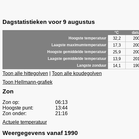
Dagstatistieken voor 9 augustus
°C
dat
32,2
20
Hoogste temperatuur
17,3
20
Laagste maximumtemperatuur
25,9
20
Hoogste gemiddelde temperatuur
13,9
20
Laagste gemiddelde temperatuur
14,1
19
Langste zonduur
Toon alle hittegolven
|
Toon alle koudegolven
Toon Hellmann-grafiek
Zon
Zon op:
06:13
Hoogste punt:
13:44
Zon onder:
21:16
Actuele temperatuur
Weergegevens vanaf 1990