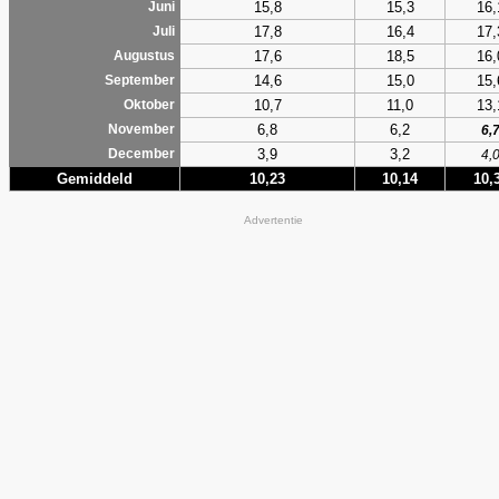
15,8
15,3
16,
Juni
17,8
16,4
17,
Juli
17,6
18,5
16,
Augustus
14,6
15,0
15,
September
10,7
11,0
13,
Oktober
6,8
6,2
November
6,
3,9
3,2
December
4,
Gemiddeld
10,23
10,14
10,
Advertentie