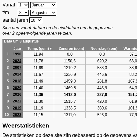
Vanaf
t/m
aantal jaren
Kies een vanaf-datum na de einddatum om de gegevens
over 2 opeenvolgende jaren te zien.
Data t/m 8 augustus
Jaar
Temp. (gem)▼
Zonuren (som)
Neerslag (som)
Warmte
11,94
0,0
0,0
37,1
1
1990
11,78
1150,5
620,2
63,0
2
2024
11,69
1219,2
583,3
38,6
3
2007
11,67
1236,9
446,6
83,2
4
2014
11,49
1459,0
281,8
167,
5
2018
11,40
1469,8
446,9
64,3
6
2020
11,36
1412,0
327,8
151,
7
2026
11,30
1515,7
420,0
61,9
8
2022
11,19
1338,5
360,6
101,
9
2019
11,15
1311,0
526,0
77,9
10
2023
Weerstatistieken
De statistieken op deze site zijn gebaseerd op de gegevens v