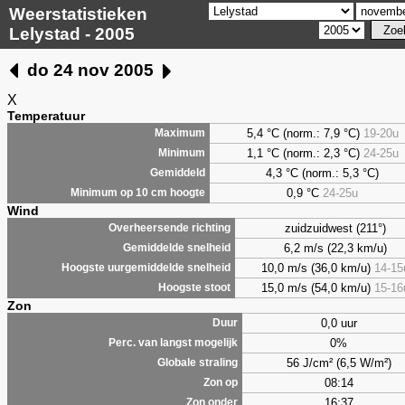
Weerstatistieken
Lelystad - 2005
do 24 nov 2005
X
Temperatuur
5,4 °C (norm.: 7,9 °C)
19-20u
Maximum
1,1 °C (norm.: 2,3 °C)
24-25u
Minimum
4,3 °C (norm.: 5,3 °C)
Gemiddeld
0,9 °C
24-25u
Minimum op 10 cm hoogte
Wind
zuidzuidwest (211°)
Overheersende richting
6,2 m/s (22,3 km/u)
Gemiddelde snelheid
10,0 m/s (36,0 km/u)
14-15
Hoogste uurgemiddelde snelheid
15,0 m/s (54,0 km/u)
15-16
Hoogste stoot
Zon
0,0 uur
Duur
0%
Perc. van langst mogelijk
56 J/cm² (6,5 W/m²)
Globale straling
08:14
Zon op
16:37
Zon onder