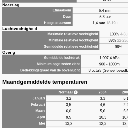
Neerslag
6,4 mm
Etmaalsom
5,3 uur
Duur
1,4 mm
18-19u
Hoogste uursom
Luchtvochtigheid
100%
4-5u
Maximale relatieve vochtigheid
89%
22-23
Minimale relatieve vochtigheid
96%
Gemiddelde relatieve vochtigheid
Overig
1.007,4 hPa
Gemiddelde luchtdruk
900 - 1000m
Minimum opgetreden zicht
8 octa's (Geheel bewolk
Bedekkingsgraad van de bovenlucht
Maandgemiddelde temperaturen
Normaal
2004
200
3,2
3,3
5,
Januari
3,5
4,6
2,
Februari
6,0
5,6
5,
Maart
9,5
10,3
10,
April
13,2
12,3
12,
Mei