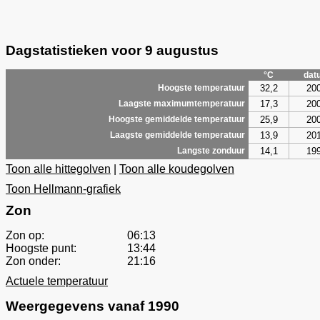
Dagstatistieken voor 9 augustus
°C
dat
32,2
20
Hoogste temperatuur
17,3
20
Laagste maximumtemperatuur
25,9
20
Hoogste gemiddelde temperatuur
13,9
20
Laagste gemiddelde temperatuur
14,1
19
Langste zonduur
Toon alle hittegolven
|
Toon alle koudegolven
Toon Hellmann-grafiek
Zon
Zon op:
06:13
Hoogste punt:
13:44
Zon onder:
21:16
Actuele temperatuur
Weergegevens vanaf 1990