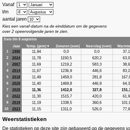
Vanaf
t/m
aantal jaren
Kies een vanaf-datum na de einddatum om de gegevens
over 2 opeenvolgende jaren te zien.
Data t/m 8 augustus
Jaar
Temp. (gem)▼
Zonuren (som)
Neerslag (som)
Warmte
11,94
0,0
0,0
37,1
1
1990
11,78
1150,5
620,2
63,0
2
2024
11,69
1219,2
583,3
38,6
3
2007
11,67
1236,9
446,6
83,2
4
2014
11,49
1459,0
281,8
167,
5
2018
11,40
1469,8
446,9
64,3
6
2020
11,36
1412,0
327,8
151,
7
2026
11,30
1515,7
420,0
61,9
8
2022
11,19
1338,5
360,6
101,
9
2019
11,15
1311,0
526,0
77,9
10
2023
Weerstatistieken
De statistieken op deze site zijn gebaseerd op de gegevens v