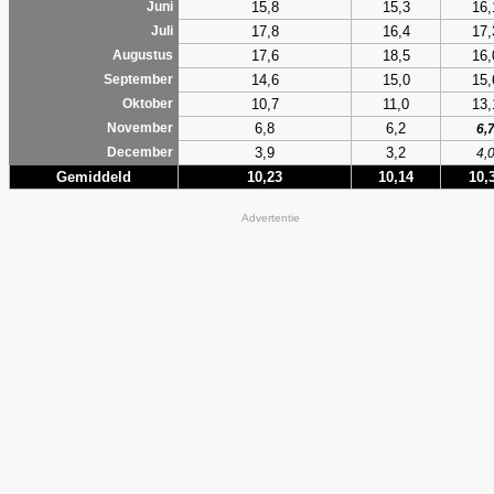
15,8
15,3
16,
Juni
17,8
16,4
17,
Juli
17,6
18,5
16,
Augustus
14,6
15,0
15,
September
10,7
11,0
13,
Oktober
6,8
6,2
November
6,
3,9
3,2
December
4,
Gemiddeld
10,23
10,14
10,
Advertentie