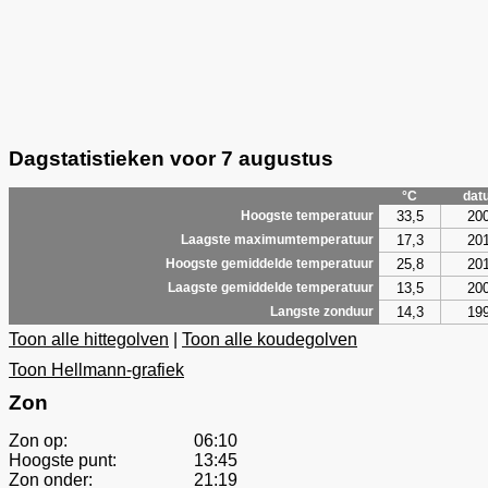
Dagstatistieken voor 7 augustus
°C
dat
33,5
20
Hoogste temperatuur
17,3
20
Laagste maximumtemperatuur
25,8
20
Hoogste gemiddelde temperatuur
13,5
20
Laagste gemiddelde temperatuur
14,3
19
Langste zonduur
Toon alle hittegolven
|
Toon alle koudegolven
Toon Hellmann-grafiek
Zon
Zon op:
06:10
Hoogste punt:
13:45
Zon onder:
21:19