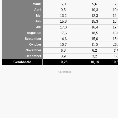
6,0
5,6
5,
Maart
9,5
10,3
10,
April
13,2
12,3
12,
Mei
15,8
15,3
16,
Juni
17,8
16,4
17,
Juli
17,6
18,5
16,
Augustus
14,6
15,0
15,
September
10,7
11,0
Oktober
13,
6,8
6,2
November
6,
3,9
3,2
December
4,
Gemiddeld
10,23
10,14
10,
Advertentie