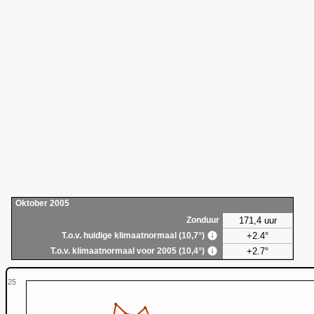
Oktober 2005
171,4 uur
Zonduur
+2.4°
T.o.v. huidige klimaatnormaal (10,7°)
+2.7°
T.o.v. klimaatnormaal voor 2005 (10,4°)
25