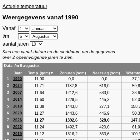
Actuele temperatuur
Weergegevens vanaf 1990
Vanaf
t/m
aantal jaren
Kies een vanaf-datum na de einddatum om de gegevens
over 2 opeenvolgende jaren te zien.
Data t/m 6 augustus
Jaar
Temp. (gem)▼
Zonuren (som)
Neerslag (som)
Warmte
11,90
0,0
0,0
37,1
1
1990
11,71
1132,8
616,0
59,6
2
2024
11,64
1212,6
583,0
38,6
3
2007
11,60
1228,5
445,2
82,0
4
2014
11,38
1443,8
277,1
158,
5
2018
11,27
1443,6
446,9
50,3
6
2020
11,27
1392,6
328,0
147,
7
2026
11,24
1492,7
420,0
61,9
8
2022
11,12
1316,2
360,6
100,
9
2019