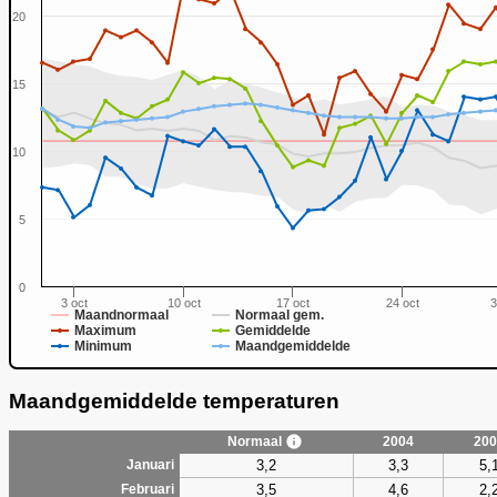
20
15
0
10
5
0
3 oct
10 oct
17 oct
24 oct
3
Maandnormaal
Normaal gem.
Maximum
Gemiddelde
Minimum
Maandgemiddelde
Maandgemiddelde temperaturen
Normaal
2004
200
3,2
3,3
5,
Januari
3,5
4,6
2,
Februari