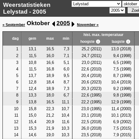
Weerstatistieken
Lelystad - 2005
Oktober
2005
« September
November »
hist. max. temperatuur
dag
gem
max
min
hoogste
laagste
1
13,1
16,5
7,3
25,2 (2011)
13,0 (2018)
2
11,5
16,0
7,1
24,7 (2011)
9,4 (1998)
3
10,8
16,6
5,1
23,0 (2011)
6,5 (1998)
4
11,5
16,8
6,0
22,6 (2010)
7,5 (1998)
5
13,7
18,9
9,5
20,4 (2018)
8,7 (1998)
6
12,8
18,4
8,7
20,6 (2023)
10,4 (2019)
7
12,4
18,9
7,3
20,3 (2023)
9,2 (1998)
8
13,3
18,0
6,7
22,6 (1995)
9,8 (1998)
9
13,8
16,5
11,1
22,2 (1995)
12,9 (1998)
10
15,8
22,3
10,7
23,0 (1995)
11,4 (2000)
11
15,0
21,2
10,4
23,1 (2018)
10,1 (2013)
12
15,4
20,9
11,6
22,5 (2018)
6,9 (2002)
13
15,3
21,9
10,3
26,0 (2018)
7,5 (2015)
14
14,6
19,0
10,3
23,5 (2018)
7,9 (2015)