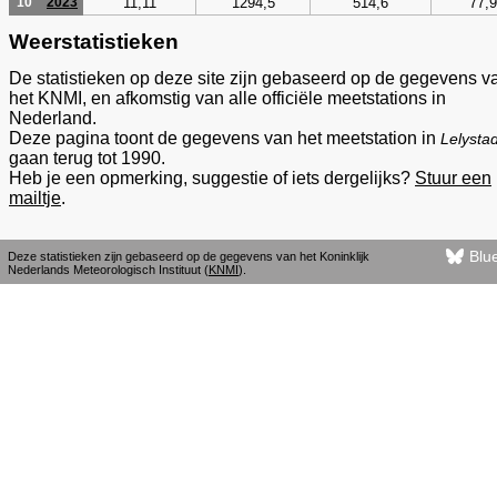
11,11
1294,5
514,6
77,9
10
2023
Weerstatistieken
De statistieken op deze site zijn gebaseerd op de gegevens v
het KNMI, en afkomstig van alle officiële meetstations in
Nederland.
Deze pagina toont de gegevens van het meetstation in
Lelysta
gaan terug tot 1990.
Heb je een opmerking, suggestie of iets dergelijks?
Stuur een
mailtje
.
Blu
Deze statistieken zijn gebaseerd op de gegevens van het Koninklijk
Nederlands Meteorologisch Instituut (
KNMI
).