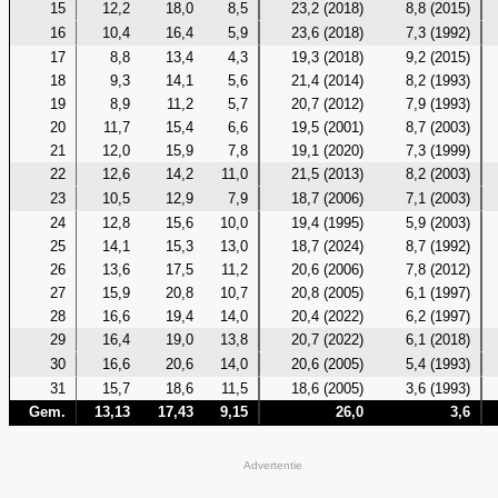
15
12,2
18,0
8,5
23,2 (2018)
8,8 (2015)
16
10,4
16,4
5,9
23,6 (2018)
7,3 (1992)
17
8,8
13,4
4,3
19,3 (2018)
9,2 (2015)
18
9,3
14,1
5,6
21,4 (2014)
8,2 (1993)
19
8,9
11,2
5,7
20,7 (2012)
7,9 (1993)
20
11,7
15,4
6,6
19,5 (2001)
8,7 (2003)
21
12,0
15,9
7,8
19,1 (2020)
7,3 (1999)
22
12,6
14,2
11,0
21,5 (2013)
8,2 (2003)
23
10,5
12,9
7,9
18,7 (2006)
7,1 (2003)
24
12,8
15,6
10,0
19,4 (1995)
5,9 (2003)
25
14,1
15,3
13,0
18,7 (2024)
8,7 (1992)
26
13,6
17,5
11,2
20,6 (2006)
7,8 (2012)
27
15,9
20,8
10,7
20,8 (2005)
6,1 (1997)
28
16,6
19,4
14,0
20,4 (2022)
6,2 (1997)
29
16,4
19,0
13,8
20,7 (2022)
6,1 (2018)
30
16,6
20,6
14,0
20,6 (2005)
5,4 (1993)
31
15,7
18,6
11,5
18,6 (2005)
3,6 (1993)
Gem.
13,13
17,43
9,15
26,0
3,6
Advertentie