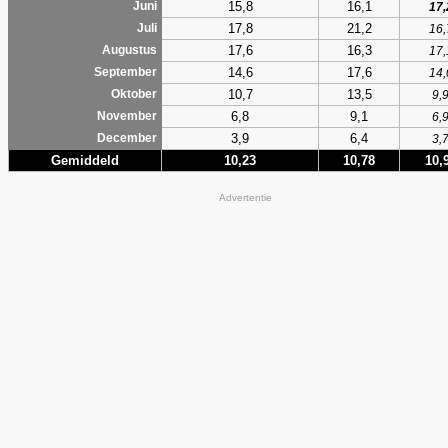
15,8
16,1
Juni
17,
17,8
21,2
Juli
16,
17,6
16,3
Augustus
17,
14,6
17,6
September
14,
10,7
13,5
Oktober
9,
6,8
9,1
November
6,
3,9
6,4
December
3,
Gemiddeld
10,23
10,78
10,
Advertentie