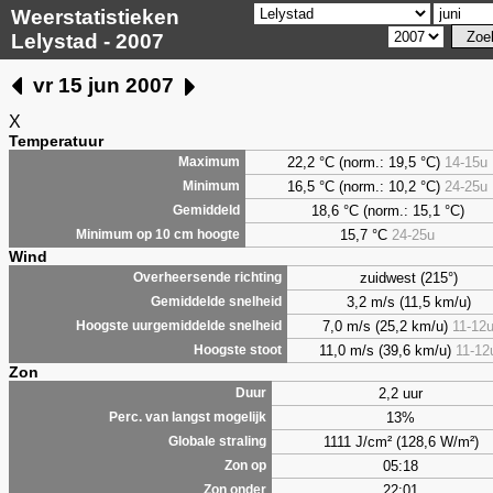
Weerstatistieken
Lelystad - 2007
vr 15 jun 2007
X
Temperatuur
22,2 °C (norm.: 19,5 °C)
14-15u
Maximum
16,5 °C (norm.: 10,2 °C)
24-25u
Minimum
18,6 °C (norm.: 15,1 °C)
Gemiddeld
15,7 °C
24-25u
Minimum op 10 cm hoogte
Wind
zuidwest (215°)
Overheersende richting
3,2 m/s (11,5 km/u)
Gemiddelde snelheid
7,0 m/s (25,2 km/u)
11-12
Hoogste uurgemiddelde snelheid
11,0 m/s (39,6 km/u)
11-12
Hoogste stoot
Zon
2,2 uur
Duur
13%
Perc. van langst mogelijk
1111 J/cm² (128,6 W/m²)
Globale straling
05:18
Zon op
22:01
Zon onder