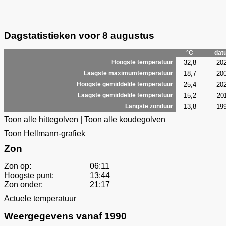
Dagstatistieken voor 8 augustus
°C
dat
32,8
20
Hoogste temperatuur
18,7
20
Laagste maximumtemperatuur
25,4
20
Hoogste gemiddelde temperatuur
15,2
20
Laagste gemiddelde temperatuur
13,8
19
Langste zonduur
Toon alle hittegolven
|
Toon alle koudegolven
Toon Hellmann-grafiek
Zon
Zon op:
06:11
Hoogste punt:
13:44
Zon onder:
21:17
Actuele temperatuur
Weergegevens vanaf 1990