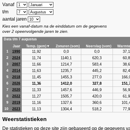
Vanaf
t/m
aantal jaren
Kies een vanaf-datum na de einddatum om de gegevens
over 2 opeenvolgende jaren te zien.
Data t/m 7 augustus
Jaar
Temp. (gem)▼
Zonuren (som)
Neerslag (som)
Warmte
11,92
0,0
0,0
37,1
1
1990
11,74
1140,1
620,3
60,8
2
2024
11,66
1214,7
583,4
38,6
3
2007
11,63
1235,7
445,2
82,4
4
2014
11,45
1455,3
277,0
166,
5
2018
11,36
1412,0
327,8
151,
6
2026
11,33
1457,6
446,9
56,9
7
2020
11,27
1505,7
420,0
61,9
8
2022
11,16
1327,6
360,6
101,
9
2019
11,13
1304,4
518,2
77,9
10
2023
Weerstatistieken
De statistieken op deze site zijn gebaseerd op de gegevens v