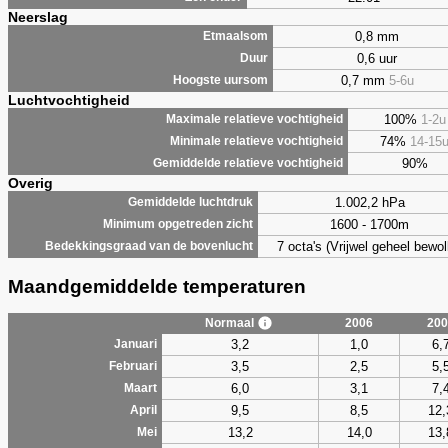
Neerslag
0,8 mm
Etmaalsom
0,6 uur
Duur
0,7 mm
5-6u
Hoogste uursom
Luchtvochtigheid
100%
1-2u
Maximale relatieve vochtigheid
74%
14-15
Minimale relatieve vochtigheid
90%
Gemiddelde relatieve vochtigheid
Overig
1.002,2 hPa
Gemiddelde luchtdruk
1600 - 1700m
Minimum opgetreden zicht
7 octa's (Vrijwel geheel bewol
Bedekkingsgraad van de bovenlucht
Maandgemiddelde temperaturen
Normaal
2006
200
3,2
1,0
6,
Januari
3,5
2,5
5,
Februari
6,0
3,1
7,
Maart
9,5
8,5
12,
April
13,2
14,0
13,
Mei