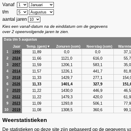
Vanaf
t/m
aantal jaren
Kies een vanaf-datum na de einddatum om de gegevens
over 2 opeenvolgende jaren te zien.
Data t/m 5 augustus
Jaar
Temp. (gem)▼
Zonuren (som)
Neerslag (som)
Warmte
11,89
0,0
0,0
37,1
1
1990
11,66
1121,0
616,0
55,7
2
2024
11,59
1206,1
583,1
35,0
3
2007
11,57
1226,1
441,7
81,8
4
2014
11,33
1429,7
277,1
154,
5
2018
11,33
1401,4
327,9
151,
6
2026
11,22
1430,0
446,9
46,5
7
2020
11,22
1479,3
420,0
61,9
8
2022
11,09
1293,8
506,1
77,9
9
2023
11,08
1308,5
360,6
99,1
10
2019
Weerstatistieken
De statistieken op deze site zijn gebaseerd op de gegevens v