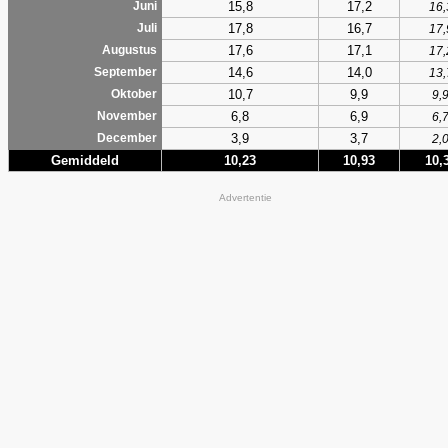
15,8
17,2
Juni
16,
17,8
16,7
Juli
17,
17,6
17,1
Augustus
17,
14,6
14,0
September
13,
10,7
9,9
Oktober
9,
6,8
6,9
November
6,
3,9
3,7
December
2,
Gemiddeld
10,23
10,93
10,
Advertentie