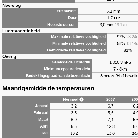
Neerslag
6,1 mm
Etmaalsom
1,7 uur
Duur
3,0 mm
16-17u
Hoogste uursom
Luchtvochtigheid
92%
23-24
Maximale relatieve vochtigheid
58%
13-14
Minimale relatieve vochtigheid
81%
Gemiddelde relatieve vochtigheid
Overig
1.010,3 hPa
Gemiddelde luchtdruk
7 - 8km
Minimum opgetreden zicht
3 octa's (Half bewolkt
Bedekkingsgraad van de bovenlucht
Maandgemiddelde temperaturen
Normaal
2007
200
3,2
6,7
6,
Januari
3,5
5,5
4,
Februari
6,0
7,4
5,
Maart
9,5
12,3
8,
April
13,2
13,8
Mei
14,