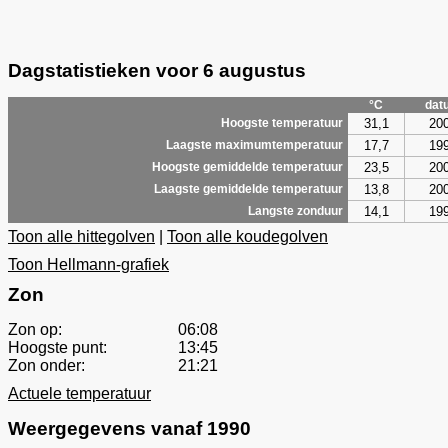
Dagstatistieken voor 6 augustus
°C
dat
31,1
20
Hoogste temperatuur
17,7
19
Laagste maximumtemperatuur
23,5
20
Hoogste gemiddelde temperatuur
13,8
20
Laagste gemiddelde temperatuur
14,1
19
Langste zonduur
Toon alle hittegolven
|
Toon alle koudegolven
Toon Hellmann-grafiek
Zon
Zon op:
06:08
Hoogste punt:
13:45
Zon onder:
21:21
Actuele temperatuur
Weergegevens vanaf 1990