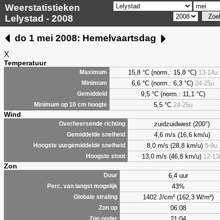
Weerstatistieken
Lelystad - 2008
do 1 mei 2008: Hemelvaartsdag
X
Temperatuur
15,8 °C (norm.: 15,8 °C)
13-14u
Maximum
6,6
°C (norm.: 6,3 °C)
24-25u
Minimum
9,5
°C (norm.: 11,1 °C)
Gemiddeld
5,5
°C
24-25u
Minimum op 10 cm hoogte
Wind
zuidzuidwest (200°)
Overheersende richting
4,6 m/s (16,6 km/u)
Gemiddelde snelheid
8,0 m/s (28,8 km/u)
8-9u
Hoogste uurgemiddelde snelheid
13,0 m/s (46,8 km/u)
12-13
Hoogste stoot
Zon
6,4 uur
Duur
43%
Perc. van langst mogelijk
1402 J/cm² (162,3 W/m²)
Globale straling
06:08
Zon op
21:04
Zon onder