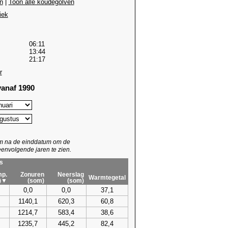
n
|
Toon alle koudegolven
iek
06:11
13:44
21:17
r
anaf 1990
um na de einddatum om de
envolgende jaren te zien.
s
p.
Zonuren
Neerslag
Warmtegetal
)▼
(som)
(som)
0,0
0,0
37,1
1140,1
620,3
60,8
1214,7
583,4
38,6
1235,7
445,2
82,4