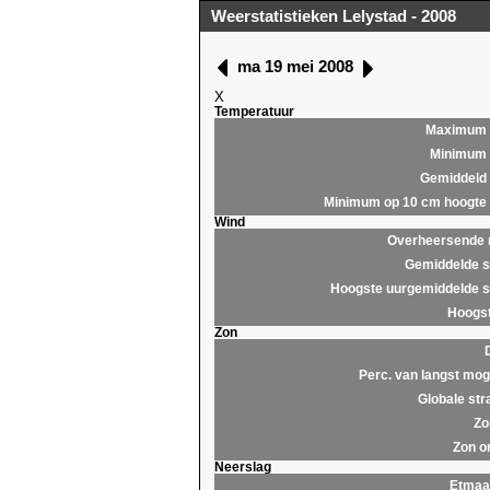
Weerstatistieken Lelystad - 2008
ma 19 mei 2008
X
Temperatuur
Maximum
Minimum
Gemiddeld
Minimum op 10 cm hoogte
Wind
Overheersende r
Gemiddelde s
Hoogste uurgemiddelde s
Hoogst
Zon
Perc. van langst moge
Globale str
Zo
Zon o
Neerslag
Etmaa