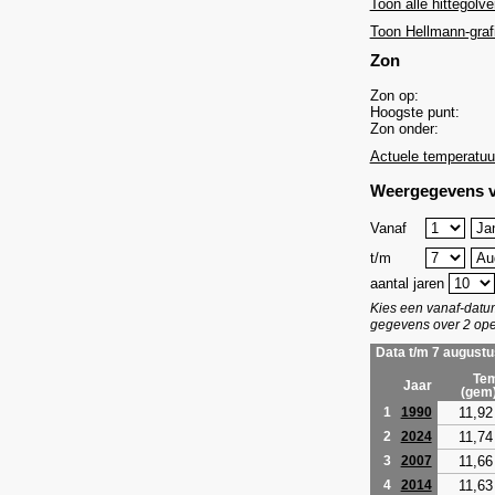
Toon alle hittegolve
Toon Hellmann-graf
Zon
Zon op:
Hoogste punt:
Zon onder:
Actuele temperatuu
Weergegevens v
Vanaf
t/m
aantal jaren
Kies een vanaf-dat
gegevens over 2 ope
Data t/m 7 augustu
Tem
Jaar
(gem
11,92
1
1990
11,74
2
2024
11,66
3
2007
11,63
4
2014