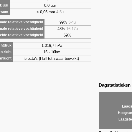
0,0 uur
Duur
< 0,05 mm
4-5u
ursom
99%
3-4u
ale relatieve vochtigheid
48%
16-17u
male relatieve vochtigheid
69%
lde relatieve vochtigheid
1.016,7 hPa
chtdruk
15 - 16km
n zicht
5 octa's (Half tot zwaar bewolkt)
enlucht
Dagstatistieken
Laags
Hoogste
Laagste