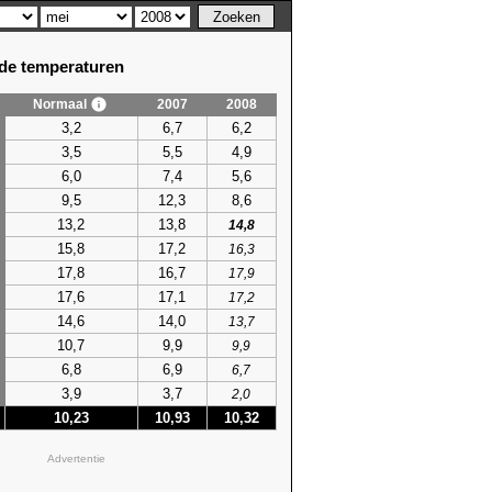
e temperaturen
Normaal
2007
2008
3,2
6,7
6,2
3,5
5,5
4,9
6,0
7,4
5,6
9,5
12,3
8,6
13,2
13,8
14,8
15,8
17,2
16,3
17,8
16,7
17,9
17,6
17,1
17,2
14,6
14,0
13,7
10,7
9,9
9,9
6,8
6,9
6,7
3,9
3,7
2,0
10,23
10,93
10,32
Advertentie