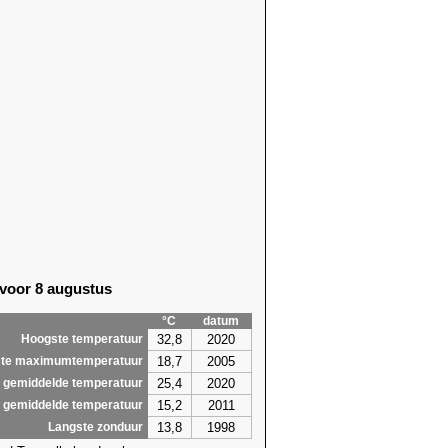
 voor 8 augustus
°C
datum
32,8
2020
Hoogste temperatuur
18,7
2005
te maximumtemperatuur
25,4
2020
 gemiddelde temperatuur
15,2
2011
 gemiddelde temperatuur
13,8
1998
Langste zonduur