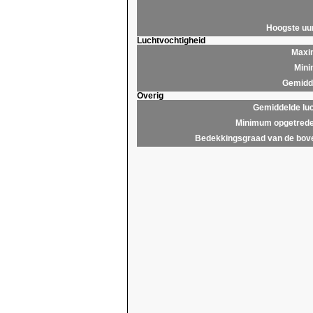
Hoogste u
Luchtvochtigheid
Maxim
Mini
Gemidde
Overig
Gemiddelde lu
Minimum opgetrede
Bedekkingsgraad van de bov