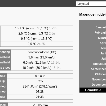
Maandgemiddeld
Januari
15,1 °C (norm.: 18,1 °C)
13-14u
Februari
2,5
°C (norm.: 8,3 °C)
2-3u
Maart
9,6
°C (norm.: 13,3 °C)
April
-0,5 °C
24-25u
Mei
noordnoordoost (13°)
ichting
Juni
3,6 m/s (13,0 km/u)
nelheid
Juli
6,0 m/s (21,6 km/u)
13-14u
nelheid
Augustus
10,0 m/s (36,0 km/u)
13-14u
e stoot
September
Oktober
8,3 uur
Duur
November
52%
lijk
December
2144 J/cm² (248,1 W/m²)
aling
Gemiddeld
05:38
n op
21:33
nder
< 0,05 mm
lsom