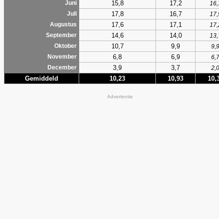
15,8
17,2
Juni
16,
17,8
16,7
Juli
17,
17,6
17,1
Augustus
17,
14,6
14,0
September
13,
10,7
9,9
Oktober
9,
6,8
6,9
November
6,
3,9
3,7
December
2,
Gemiddeld
10,23
10,93
10,
Advertentie