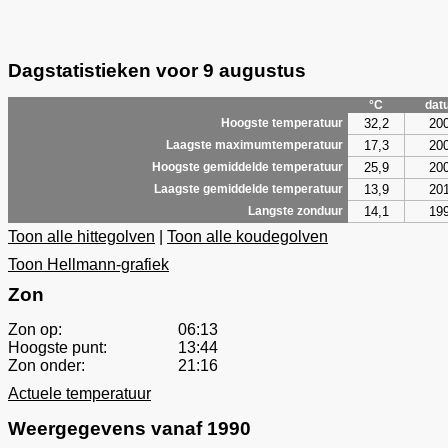
Dagstatistieken voor 9 augustus
°C
dat
32,2
20
Hoogste temperatuur
17,3
20
Laagste maximumtemperatuur
25,9
20
Hoogste gemiddelde temperatuur
13,9
20
Laagste gemiddelde temperatuur
14,1
19
Langste zonduur
Toon alle hittegolven
|
Toon alle koudegolven
Toon Hellmann-grafiek
Zon
Zon op:
06:13
Hoogste punt:
13:44
Zon onder:
21:16
Actuele temperatuur
Weergegevens vanaf 1990