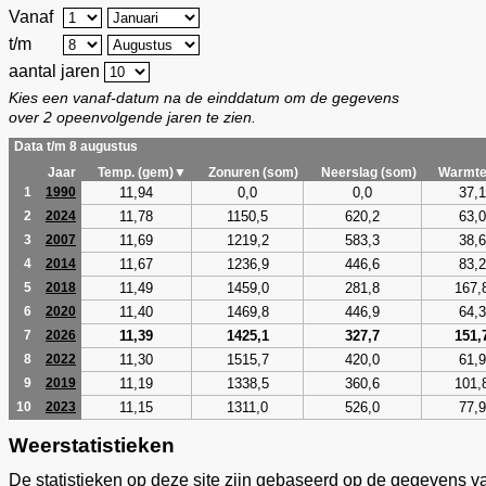
Vanaf
t/m
aantal jaren
Kies een vanaf-datum na de einddatum om de gegevens
over 2 opeenvolgende jaren te zien.
Data t/m 8 augustus
Jaar
Temp. (gem)▼
Zonuren (som)
Neerslag (som)
Warmte
11,94
0,0
0,0
37,1
1
1990
11,78
1150,5
620,2
63,0
2
2024
11,69
1219,2
583,3
38,6
3
2007
11,67
1236,9
446,6
83,2
4
2014
11,49
1459,0
281,8
167,
5
2018
11,40
1469,8
446,9
64,3
6
2020
11,39
1425,1
327,7
151,
7
2026
11,30
1515,7
420,0
61,9
8
2022
11,19
1338,5
360,6
101,
9
2019
11,15
1311,0
526,0
77,9
10
2023
Weerstatistieken
De statistieken op deze site zijn gebaseerd op de gegevens v