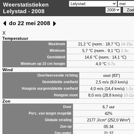
Weerstatistieken
Lelystad - 2008
do 22 mei 2008
X
Temperatuur
21,2 °C (norm.: 18,7 °C)
14-15u
Maximum
5,7
°C (norm.: 9,1 °C)
2-3u
Minimum
14,6 °C (norm.: 14,1 °C)
Gemiddeld
4,0
°C
6-7u
Minimum op 10 cm hoogte
Wind
oost (83°)
Overheersende richting
2,5 m/s (9,0 km/u)
Gemiddelde snelheid
4,0 m/s (14,4 km/u)
1-2u
Hoogste uurgemiddelde snelheid
8,0 m/s (28,8 km/u)
10-11
Hoogste stoot
Zon
6,7 uur
Duur
42%
Perc. van langst mogelijk
2177 J/cm² (252,0 W/m²)
Globale straling
05:34
Zon op
21:37
Zon onder