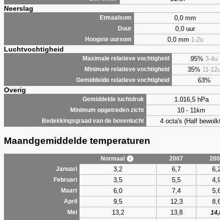
Neerslag
0,0 mm
Etmaalsom
0,0 uur
Duur
0,0 mm
1-2u
Hoogste uursom
Luchtvochtigheid
95%
3-4u
Maximale relatieve vochtigheid
35%
11-12
Minimale relatieve vochtigheid
63%
Gemiddelde relatieve vochtigheid
Overig
1.016,5 hPa
Gemiddelde luchtdruk
10 - 11km
Minimum opgetreden zicht
4 octa's (Half bewolkt
Bedekkingsgraad van de bovenlucht
Maandgemiddelde temperaturen
Normaal
2007
200
3,2
6,7
6,
Januari
3,5
5,5
4,
Februari
6,0
7,4
5,
Maart
9,5
12,3
8,
April
13,2
13,8
Mei
14,