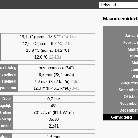
Maandgemiddeld
Januari
16,1 °C (norm.: 18,6 °C)
14-15u
Februari
12,6 °C (norm.: 9,2 °C)
7-8u
Maart
13,9 °C (norm.: 14,2 °C)
April
12,6 °C
12-13u
Mei
oostnoordoost (64°)
 richting
Juni
6,5 m/s (23,4 km/u)
 snelheid
Juli
7,0 m/s (25,2 km/u)
2-3u
 snelheid
Augustus
12,0 m/s (43,2 km/u)
3-4u
ste stoot
September
Oktober
0,7 uur
Duur
November
4%
ogelijk
December
701 J/cm² (81,1 W/m²)
traling
Gemiddeld
05:30
Zon op
21:41
 onder
1,6 mm
alsom