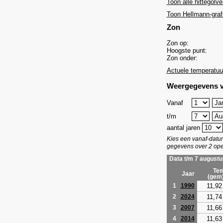
Toon alle hittegolve
Toon Hellmann-graf
Zon
Zon op:
Hoogste punt:
Zon onder:
Actuele temperatuu
Weergegevens v
Vanaf
t/m
aantal jaren
Kies een vanaf-dat
gegevens over 2 ope
Data t/m 7 augustu
Tem
Jaar
(gem
11,92
1
1990
11,74
2
2024
11,66
3
2007
11,63
4
2014