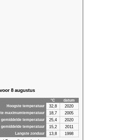
 voor 8 augustus
°C
datum
32,8
2020
Hoogste temperatuur
18,7
2005
te maximumtemperatuur
25,4
2020
 gemiddelde temperatuur
15,2
2011
 gemiddelde temperatuur
13,8
1998
Langste zonduur