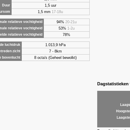
1,5 uur
Duur
1,5 mm
17-18u
uursom
94%
20-21u
ale relatieve vochtigheid
53%
1-2u
male relatieve vochtigheid
78%
lde relatieve vochtigheid
1.013,9 hPa
de luchtdruk
7 - 8km
treden zicht
8 octa's (Geheel bewolkt)
e bovenlucht
Dagstatistieken
Laags
Hoogste
Laagste