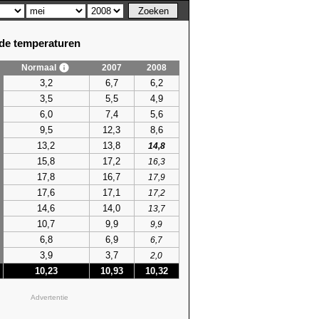
e temperaturen
Normaal
2007
2008
3,2
6,7
6,2
3,5
5,5
4,9
6,0
7,4
5,6
9,5
12,3
8,6
13,2
13,8
14,8
15,8
17,2
16,3
17,8
16,7
17,9
17,6
17,1
17,2
14,6
14,0
13,7
10,7
9,9
9,9
6,8
6,9
6,7
3,9
3,7
2,0
10,23
10,93
10,32
Advertentie