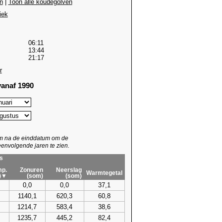
n
|
Toon alle koudegolven
iek
06:11
13:44
21:17
r
anaf 1990
um na de einddatum om de
envolgende jaren te zien.
s
p.
Zonuren
Neerslag
Warmtegetal
)▼
(som)
(som)
0,0
0,0
37,1
1140,1
620,3
60,8
1214,7
583,4
38,6
1235,7
445,2
82,4