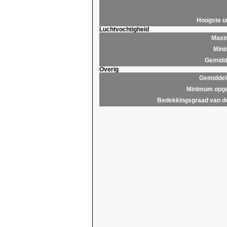
Hoogste 
Luchtvochtigheid
Maxim
Mini
Gemidde
Overig
Gemiddel
Minimum opge
Bedekkingsgraad van d