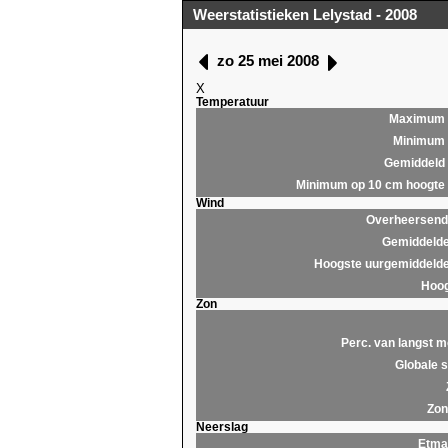
Weerstatistieken Lelystad - 2008
zo 25 mei 2008
X
Temperatuur
Maximum
Minimum
Gemiddeld
Minimum op 10 cm hoogte
Wind
Overheersende
Gemiddelde
Hoogste uurgemiddelde
Hoog
Zon
Perc. van langst m
Globale s
Zon
Neerslag
Etma