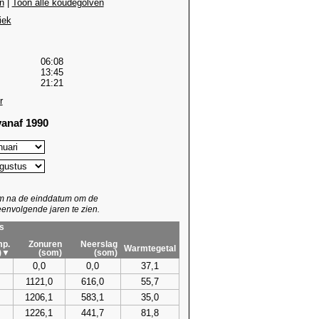
n
|
Toon alle koudegolven
iek
06:08
13:45
21:21
r
anaf 1990
um na de einddatum om de
envolgende jaren te zien.
s
p.
Zonuren
Neerslag
Warmtegetal
)▼
(som)
(som)
0,0
0,0
37,1
1121,0
616,0
55,7
1206,1
583,1
35,0
1226,1
441,7
81,8