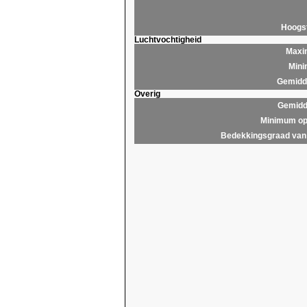
Hoogs
Luchtvochtigheid
Maxim
Mini
Gemidde
Overig
Gemidd
Minimum op
Bedekkingsgraad van 