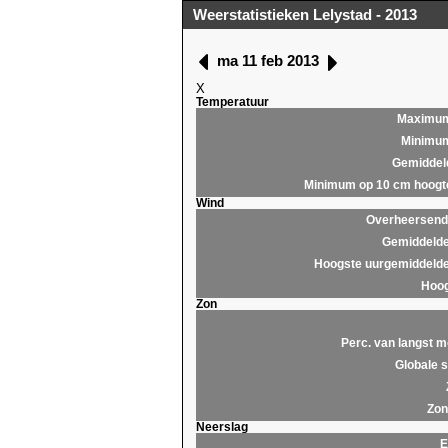
Weerstatistieken Lelystad - 2013
ma 11 feb 2013
X
Temperatuur
Maximu
Minimu
Gemiddel
Minimum op 10 cm hoogt
Wind
Overheersende
Gemiddelde
Hoogste uurgemiddelde
Hoog
Zon
Perc. van langst m
Globale s
Zon
Neerslag
E