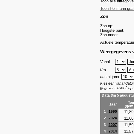
Toon alle hittegolve
Toon Hellmann-graf
Zon
Zon op:
Hoogste punt:
Zon onder:
Actuele temperatuu
Weergegevens v
Vanaf
t/m
aantal jaren
Kies een vanaf-dat
gegevens over 2 ope
Data t/m 5 augustu
Tem
Jaar
(gem
11,89
1
1990
11,66
2
2024
11,59
3
2007
11,57
4
2014