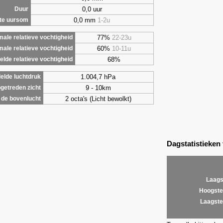
0,0 uur
Duur
0,0 mm
1-2u
te uursom
77%
22-23u
ale relatieve vochtigheid
60%
10-11u
male relatieve vochtigheid
68%
lde relatieve vochtigheid
1.004,7 hPa
elde luchtdruk
9 - 10km
getreden zicht
2 octa's (Licht bewolkt)
de bovenlucht
Dagstatistieken
Laags
Hoogste
Laagste