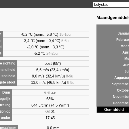
Maandgemiddeld
Januar
-0,2 °C (norm.: 5,8 °C)
15-16u
m
Februar
-3,4 °C (norm.: 0,4 °C)
5-6u
m
Maar
-2,0 °C (norm.: 3,3 °C)
d
Apri
-5,2 °C
24-25u
e
Me
oost (85°)
 richting
Jun
6,5 m/s (23,4 km/u)
 snelheid
Jul
9,0 m/s (32,4 km/u)
8-9u
 snelheid
Augustu
13,0 m/s (46,8 km/u)
8-9u
ste stoot
Septembe
Oktobe
6,6 uur
Duur
Novembe
68%
ogelijk
Decembe
644 J/cm² (74,5 W/m²)
traling
Gemiddeld
08:01
Zon op
17:45
 onder
0,0 mm
tmaalsom