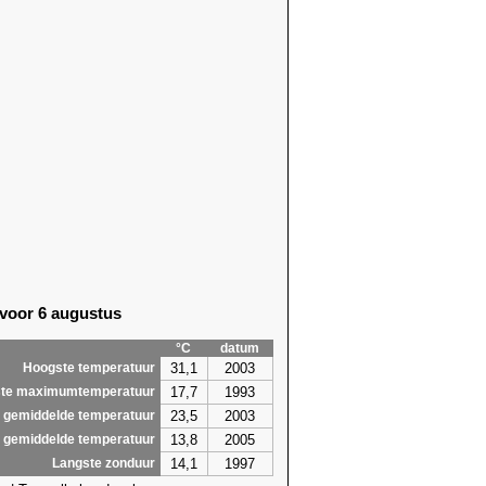
 voor 6 augustus
°C
datum
31,1
2003
Hoogste temperatuur
17,7
1993
te maximumtemperatuur
23,5
2003
 gemiddelde temperatuur
13,8
2005
 gemiddelde temperatuur
14,1
1997
Langste zonduur