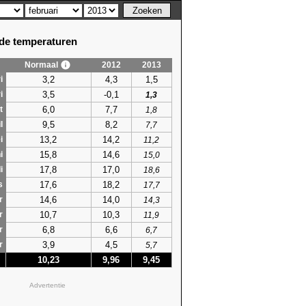
e temperaturen
Normaal
2012
2013
3,2
4,3
1,5
i
3,5
-0,1
i
1,3
6,0
7,7
t
1,8
9,5
8,2
l
7,7
13,2
14,2
i
11,2
15,8
14,6
i
15,0
17,8
17,0
i
18,6
17,6
18,2
s
17,7
14,6
14,0
r
14,3
10,7
10,3
r
11,9
6,8
6,6
r
6,7
3,9
4,5
r
5,7
10,23
9,96
9,45
Advertentie