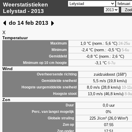
Weerstatistieken
Lelystad - 2013
do 14 feb 2013
X
Temperatuur
1,0
°C (norm.: 5,6 °C)
24-25u
Maximum
-2,4 °C (norm.: -0,5 °C)
5-6u
Minimum
-0,8 °C (norm.: 2,6 °C)
Gemiddeld
-3,1 °C
6-7u
Minimum op 10 cm hoogte
Wind
zuidzuidoost (168°)
Overheersende richting
5,5 m/s (19,8 km/u)
Gemiddelde snelheid
8,0 m/s (28,8 km/u)
10-11
Hoogste uurgemiddelde snelheid
13,0 m/s (46,8 km/u)
8-9u
Hoogste stoot
Zon
0,0 uur
Duur
0%
Perc. van langst mogelijk
225 J/cm² (26,0 W/m²)
Globale straling
07:55
Zon op
17:51
Zon onder