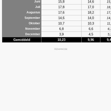
15,8
14,6
Juni
15
17,8
17,0
Juli
18
17,6
18,2
Augustus
17
14,6
14,0
September
14
10,7
10,3
Oktober
11
6,8
6,6
November
6,
3,9
4,5
December
5,
Gemiddeld
10,23
9,96
9,
Advertentie