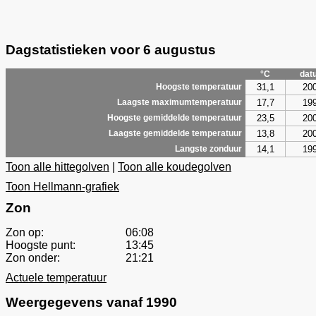
Dagstatistieken voor 6 augustus
°C
dat
31,1
20
Hoogste temperatuur
17,7
19
Laagste maximumtemperatuur
23,5
20
Hoogste gemiddelde temperatuur
13,8
20
Laagste gemiddelde temperatuur
14,1
19
Langste zonduur
Toon alle hittegolven
|
Toon alle koudegolven
Toon Hellmann-grafiek
Zon
Zon op:
06:08
Hoogste punt:
13:45
Zon onder:
21:21
Actuele temperatuur
Weergegevens vanaf 1990