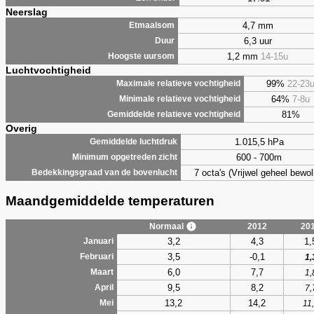
Neerslag
4,7 mm
Etmaalsom
6,3 uur
Duur
1,2 mm
14-15u
Hoogste uursom
Luchtvochtigheid
99%
22-23
Maximale relatieve vochtigheid
64%
7-8u
Minimale relatieve vochtigheid
81%
Gemiddelde relatieve vochtigheid
Overig
1.015,5 hPa
Gemiddelde luchtdruk
600 - 700m
Minimum opgetreden zicht
7 octa's (Vrijwel geheel bewol
Bedekkingsgraad van de bovenlucht
Maandgemiddelde temperaturen
Normaal
2012
20
3,2
4,3
1,
Januari
3,5
-0,1
Februari
1,
6,0
7,7
Maart
1,
9,5
8,2
April
7,
13,2
14,2
Mei
11