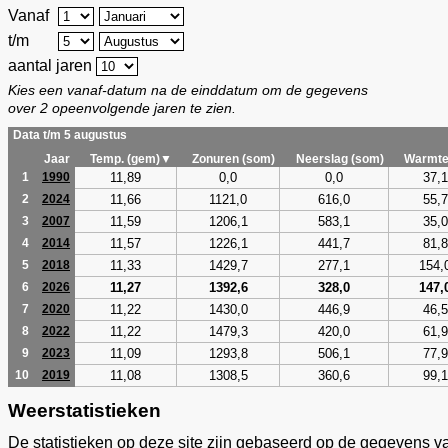
Vanaf
t/m
aantal jaren
Kies een vanaf-datum na de einddatum om de gegevens
over 2 opeenvolgende jaren te zien.
Data t/m 5 augustus
Jaar
Temp. (gem)▼
Zonuren (som)
Neerslag (som)
Warmte
11,89
0,0
0,0
37,1
1
1990
11,66
1121,0
616,0
55,7
2
2024
11,59
1206,1
583,1
35,0
3
2007
11,57
1226,1
441,7
81,8
4
2014
11,33
1429,7
277,1
154,
5
2018
11,27
1392,6
328,0
147,
6
2026
11,22
1430,0
446,9
46,5
7
2020
11,22
1479,3
420,0
61,9
8
2022
11,09
1293,8
506,1
77,9
9
2023
11,08
1308,5
360,6
99,1
10
2019
Weerstatistieken
De statistieken op deze site zijn gebaseerd op de gegevens v