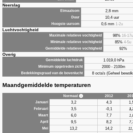
Neerslag
2,8 mm
Etmaalsom
10,4 uur
Duur
0,6 mm
1-2u
Hoogste uursom
Luchtvochtigheid
98%
16-17
Maximale relatieve vochtigheid
85%
4-5u
Minimale relatieve vochtigheid
92%
Gemiddelde relatieve vochtigheid
Overig
1.019,0 hPa
Gemiddelde luchtdruk
2000 - 2100m
Minimum opgetreden zicht
8 octa's (Geheel bewolk
Bedekkingsgraad van de bovenlucht
Maandgemiddelde temperaturen
Normaal
2012
20
3,2
4,3
1,
Januari
3,5
-0,1
Februari
1,
6,0
7,7
Maart
1,
9,5
8,2
April
7,
13,2
14,2
Mei
11