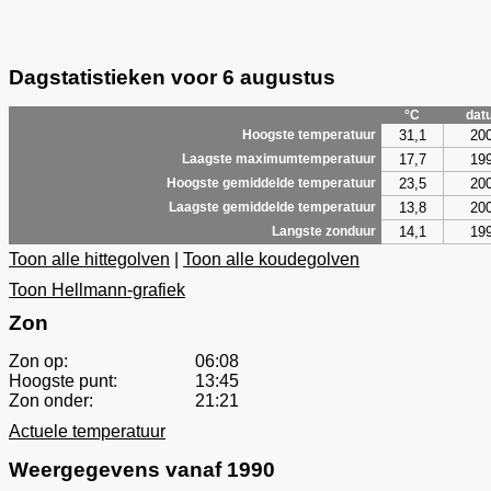
Dagstatistieken voor 6 augustus
°C
dat
31,1
20
Hoogste temperatuur
17,7
19
Laagste maximumtemperatuur
23,5
20
Hoogste gemiddelde temperatuur
13,8
20
Laagste gemiddelde temperatuur
14,1
19
Langste zonduur
Toon alle hittegolven
|
Toon alle koudegolven
Toon Hellmann-grafiek
Zon
Zon op:
06:08
Hoogste punt:
13:45
Zon onder:
21:21
Actuele temperatuur
Weergegevens vanaf 1990