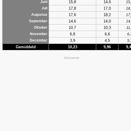
15,8
14,6
Juni
15
17,8
17,0
Juli
18
17,6
18,2
Augustus
17
14,6
14,0
September
14
10,7
10,3
Oktober
11
6,8
6,6
November
6,
3,9
4,5
December
5,
Gemiddeld
10,23
9,96
9,
Advertentie