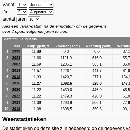
Vanaf
t/m
aantal jaren
Kies een vanaf-datum na de einddatum om de gegevens
over 2 opeenvolgende jaren te zien.
Data t/m 5 augustus
Jaar
Temp. (gem)▼
Zonuren (som)
Neerslag (som)
Warmte
11,89
0,0
0,0
37,1
1
1990
11,66
1121,0
616,0
55,7
2
2024
11,59
1206,1
583,1
35,0
3
2007
11,57
1226,1
441,7
81,8
4
2014
11,33
1429,7
277,1
154,
5
2018
11,27
1392,6
328,0
147,
6
2026
11,22
1430,0
446,9
46,5
7
2020
11,22
1479,3
420,0
61,9
8
2022
11,09
1293,8
506,1
77,9
9
2023
11,08
1308,5
360,6
99,1
10
2019
Weerstatistieken
De statistieken op deze site zijn gebaseerd op de gegevens v