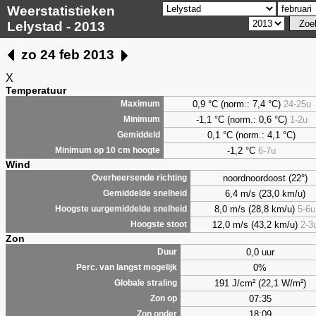
Weerstatistieken
Lelystad - 2013
zo 24 feb 2013
X
Temperatuur
0,9
°C (norm.: 7,4 °C)
24-25u
Maximum
-1,1 °C (norm.: 0,6 °C)
1-2u
Minimum
0,1
°C (norm.: 4,1 °C)
Gemiddeld
-1,2 °C
6-7u
Minimum op 10 cm hoogte
Wind
noordnoordoost (22°)
Overheersende richting
6,4 m/s (23,0 km/u)
Gemiddelde snelheid
8,0 m/s (28,8 km/u)
5-6u
Hoogste uurgemiddelde snelheid
12,0 m/s (43,2 km/u)
2-3
Hoogste stoot
Zon
0,0 uur
Duur
0%
Perc. van langst mogelijk
191 J/cm² (22,1 W/m²)
Globale straling
07:35
Zon op
18:09
Zon onder