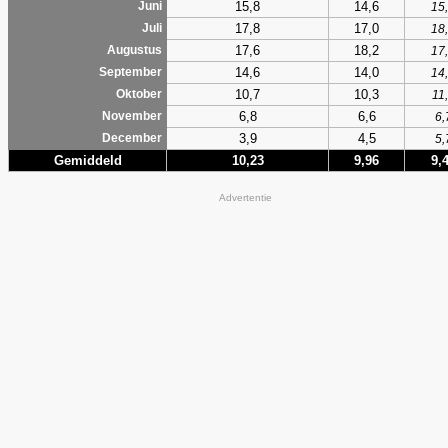
15,8
14,6
Juni
15
17,8
17,0
Juli
18
17,6
18,2
Augustus
17
14,6
14,0
September
14
10,7
10,3
Oktober
11
6,8
6,6
November
6,
3,9
4,5
December
5,
Gemiddeld
10,23
9,96
9,
Advertentie