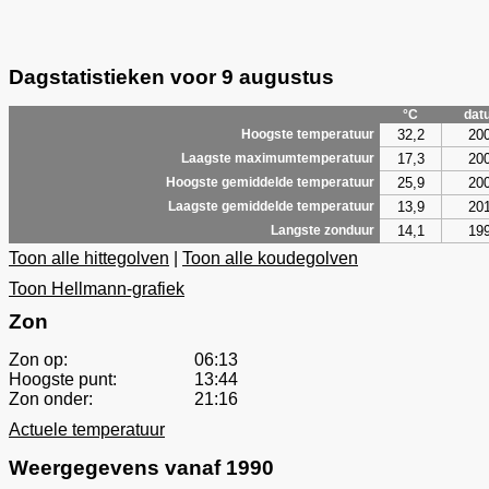
Dagstatistieken voor 9 augustus
°C
dat
32,2
20
Hoogste temperatuur
17,3
20
Laagste maximumtemperatuur
25,9
20
Hoogste gemiddelde temperatuur
13,9
20
Laagste gemiddelde temperatuur
14,1
19
Langste zonduur
Toon alle hittegolven
|
Toon alle koudegolven
Toon Hellmann-grafiek
Zon
Zon op:
06:13
Hoogste punt:
13:44
Zon onder:
21:16
Actuele temperatuur
Weergegevens vanaf 1990