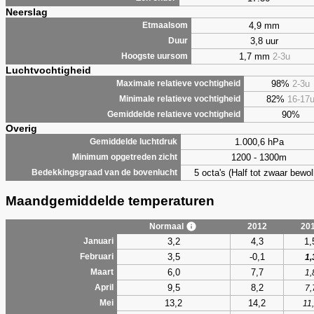
Neerslag
4,9 mm
Etmaalsom
3,8 uur
Duur
1,7 mm
2-3u
Hoogste uursom
Luchtvochtigheid
98%
2-3u
Maximale relatieve vochtigheid
82%
16-17
Minimale relatieve vochtigheid
90%
Gemiddelde relatieve vochtigheid
Overig
1.000,6 hPa
Gemiddelde luchtdruk
1200 - 1300m
Minimum opgetreden zicht
5 octa's (Half tot zwaar bewol
Bedekkingsgraad van de bovenlucht
Maandgemiddelde temperaturen
Normaal
2012
20
3,2
4,3
1,
Januari
3,5
-0,1
Februari
1,
6,0
7,7
Maart
1,
9,5
8,2
April
7,
13,2
14,2
Mei
11