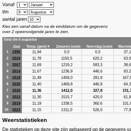
Vanaf
t/m
aantal jaren
Kies een vanaf-datum na de einddatum om de gegevens
over 2 opeenvolgende jaren te zien.
Data t/m 8 augustus
Jaar
Temp. (gem)▼
Zonuren (som)
Neerslag (som)
Warmte
11,94
0,0
0,0
37,1
1
1990
11,78
1150,5
620,2
63,0
2
2024
11,69
1219,2
583,3
38,6
3
2007
11,67
1236,9
446,6
83,2
4
2014
11,49
1459,0
281,8
167,
5
2018
11,40
1469,8
446,9
64,3
6
2020
11,36
1412,0
327,8
151,
7
2026
11,30
1515,7
420,0
61,9
8
2022
11,19
1338,5
360,6
101,
9
2019
11,15
1311,0
526,0
77,9
10
2023
Weerstatistieken
De statistieken op deze site zijn gebaseerd op de gegevens v