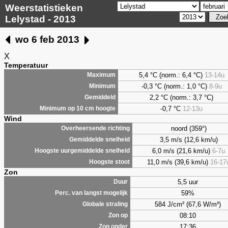
Weerstatistieken
Lelystad - 2013
wo 6 feb 2013
X
Temperatuur
5,4
°C (norm.: 6,4 °C)
13-14u
Maximum
-0,3 °C (norm.: 1,0 °C)
8-9u
Minimum
2,2
°C (norm.: 3,7 °C)
Gemiddeld
-0,7 °C
12-13u
Minimum op 10 cm hoogte
Wind
noord (359°)
Overheersende richting
3,5 m/s (12,6 km/u)
Gemiddelde snelheid
6,0 m/s (21,6 km/u)
6-7u
Hoogste uurgemiddelde snelheid
11,0 m/s (39,6 km/u)
16-17
Hoogste stoot
Zon
5,5 uur
Duur
59%
Perc. van langst mogelijk
584 J/cm² (67,6 W/m²)
Globale straling
08:10
Zon op
17:36
Zon onder