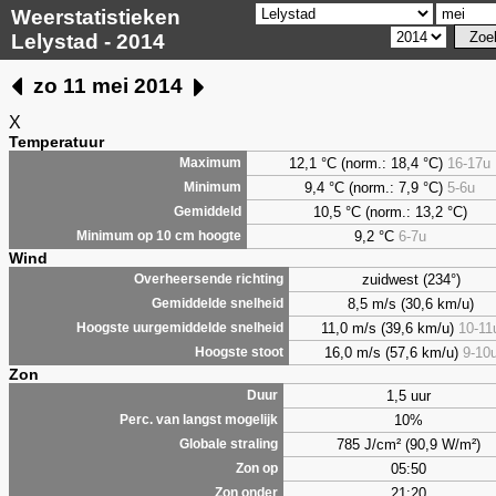
Weerstatistieken
Lelystad - 2014
zo 11 mei 2014
X
Temperatuur
12,1 °C (norm.: 18,4 °C)
16-17u
Maximum
9,4
°C (norm.: 7,9 °C)
5-6u
Minimum
10,5 °C (norm.: 13,2 °C)
Gemiddeld
9,2
°C
6-7u
Minimum op 10 cm hoogte
Wind
zuidwest (234°)
Overheersende richting
8,5 m/s (30,6 km/u)
Gemiddelde snelheid
11,0 m/s (39,6 km/u)
10-11
Hoogste uurgemiddelde snelheid
16,0 m/s (57,6 km/u)
9-10
Hoogste stoot
Zon
1,5 uur
Duur
10%
Perc. van langst mogelijk
785 J/cm² (90,9 W/m²)
Globale straling
05:50
Zon op
21:20
Zon onder