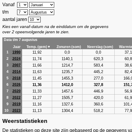
Vanaf
t/m
aantal jaren
Kies een vanaf-datum na de einddatum om de gegevens
over 2 opeenvolgende jaren te zien.
Data t/m 7 augustus
Jaar
Temp. (gem)▼
Zonuren (som)
Neerslag (som)
Warmte
11,92
0,0
0,0
37,1
1
1990
11,74
1140,1
620,3
60,8
2
2024
11,66
1214,7
583,4
38,6
3
2007
11,63
1235,7
445,2
82,4
4
2014
11,45
1455,3
277,0
166,
5
2018
11,36
1412,0
327,8
151,
6
2026
11,33
1457,6
446,9
56,9
7
2020
11,27
1505,7
420,0
61,9
8
2022
11,16
1327,6
360,6
101,
9
2019
11,13
1304,4
518,2
77,9
10
2023
Weerstatistieken
De statistieken op deze site zijn gebaseerd op de gegevens v