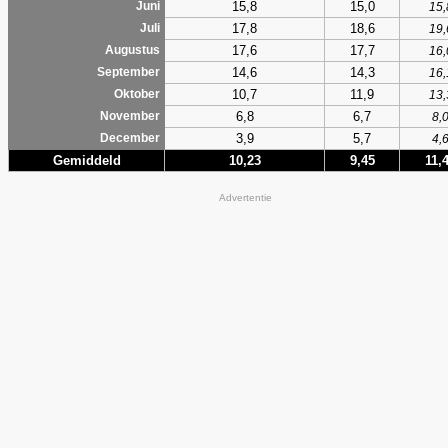
15,8
15,0
Juni
15,
17,8
18,6
Juli
19,
17,6
17,7
Augustus
16,
14,6
14,3
September
16,
10,7
11,9
Oktober
13,
6,8
6,7
November
8,
3,9
5,7
December
4,
Gemiddeld
10,23
9,45
11,
Advertentie