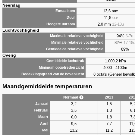
Neerslag
13,6 mm
Etmaalsom
11,8 uur
Duur
2,0 mm
12-13u
Hoogste uursom
Luchtvochtigheid
94%
6-7u
Maximale relatieve vochtigheid
82%
17-18
Minimale relatieve vochtigheid
89%
Gemiddelde relatieve vochtigheid
Overig
1.000,2 hPa
Gemiddelde luchtdruk
4000 - 4100m
Minimum opgetreden zicht
8 octa's (Geheel bewolk
Bedekkingsgraad van de bovenlucht
Maandgemiddelde temperaturen
Normaal
2013
201
3,2
1,5
5,
Januari
3,5
1,3
6,
Februari
6,0
1,8
7,
Maart
9,5
7,7
11,
April
13,2
11,2
Mei
13,