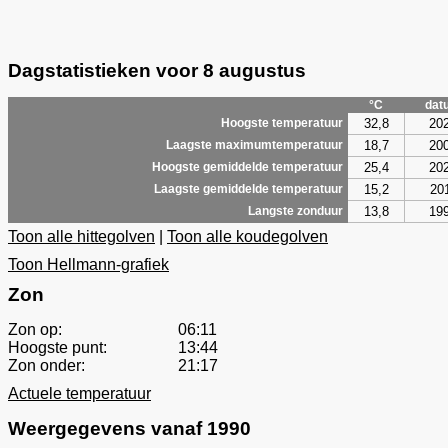
Dagstatistieken voor 8 augustus
°C
dat
32,8
20
Hoogste temperatuur
18,7
20
Laagste maximumtemperatuur
25,4
20
Hoogste gemiddelde temperatuur
15,2
20
Laagste gemiddelde temperatuur
13,8
19
Langste zonduur
Toon alle hittegolven
|
Toon alle koudegolven
Toon Hellmann-grafiek
Zon
Zon op:
06:11
Hoogste punt:
13:44
Zon onder:
21:17
Actuele temperatuur
Weergegevens vanaf 1990