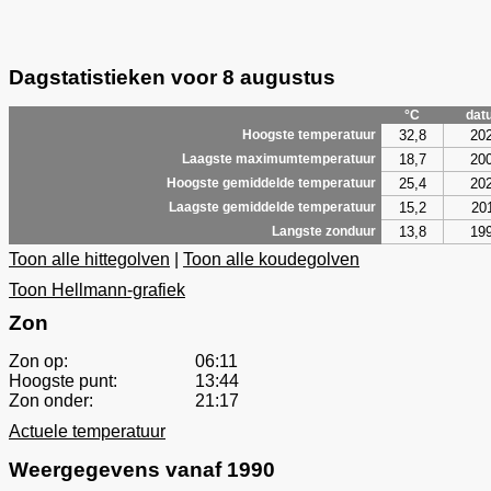
Dagstatistieken voor 8 augustus
°C
dat
32,8
20
Hoogste temperatuur
18,7
20
Laagste maximumtemperatuur
25,4
20
Hoogste gemiddelde temperatuur
15,2
20
Laagste gemiddelde temperatuur
13,8
19
Langste zonduur
Toon alle hittegolven
|
Toon alle koudegolven
Toon Hellmann-grafiek
Zon
Zon op:
06:11
Hoogste punt:
13:44
Zon onder:
21:17
Actuele temperatuur
Weergegevens vanaf 1990