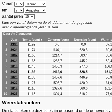
Vanaf
t/m
aantal jaren
Kies een vanaf-datum na de einddatum om de gegevens
over 2 opeenvolgende jaren te zien.
Data t/m 7 augustus
Jaar
Temp. (gem)▼
Zonuren (som)
Neerslag (som)
Warmte
11,92
0,0
0,0
37,1
1
1990
11,74
1140,1
620,3
60,8
2
2024
11,66
1214,7
583,4
38,6
3
2007
11,63
1235,7
445,2
82,4
4
2014
11,45
1455,3
277,0
166,
5
2018
11,36
1412,0
328,5
151,
6
2026
11,33
1457,6
446,9
56,9
7
2020
11,27
1505,7
420,0
61,9
8
2022
11,16
1327,6
360,6
101,
9
2019
11,13
1304,4
518,2
77,9
10
2023
Weerstatistieken
De statistieken op deze site zijn gebaseerd op de gegevens v