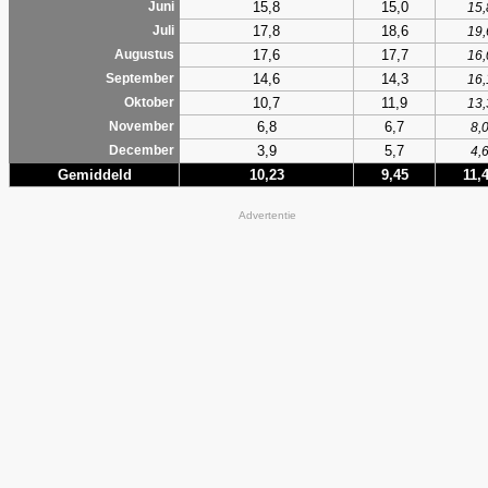
15,8
15,0
Juni
15,
17,8
18,6
Juli
19,
17,6
17,7
Augustus
16,
14,6
14,3
September
16,
10,7
11,9
Oktober
13,
6,8
6,7
November
8,
3,9
5,7
December
4,
Gemiddeld
10,23
9,45
11,
Advertentie