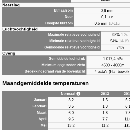
Neerslag
0,6 mm
Etmaalsom
0,1 uur
Duur
0,6 mm
10-11u
Hoogste uursom
Luchtvochtigheid
98%
1-2u
Maximale relatieve vochtigheid
54%
14-15
Minimale relatieve vochtigheid
74%
Gemiddelde relatieve vochtigheid
Overig
1.017,4 hPa
Gemiddelde luchtdruk
4500 - 4600m
Minimum opgetreden zicht
4 octa's (Half bewolkt
Bedekkingsgraad van de bovenlucht
Maandgemiddelde temperaturen
Normaal
2013
201
3,2
1,5
5,
Januari
3,5
1,3
6,
Februari
6,0
1,8
7,
Maart
9,5
7,7
11,
April
13,2
11,2
Mei
13,