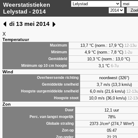
Weerstatistieken
Lelystad - 2014
di 13 mei 2014
X
Temperatuur
13,7 °C (norm.: 17,9 °C)
12-13u
Maximum
4,9
°C (norm.: 7,8 °C)
1-2u
Minimum
10,3 °C (norm.: 13,0 °C)
Gemiddeld
3,1
°C
6-7u
Minimum op 10 cm hoogte
Wind
noordwest (326°)
Overheersende richting
3,7 m/s (13,3 km/u)
Gemiddelde snelheid
6,0 m/s (21,6 km/u)
12-13
Hoogste uurgemiddelde snelheid
10,0 m/s (36,0 km/u)
12-13
Hoogste stoot
Zon
12,1 uur
Duur
78%
Perc. van langst mogelijk
2373 J/cm² (274,7 W/m²)
Globale straling
05:47
Zon op
21:23
Zon onder